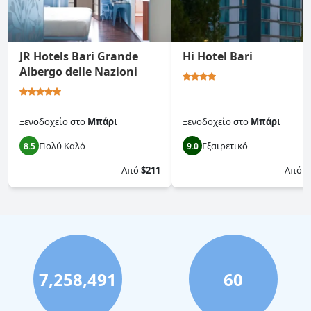
JR Hotels Bari Grande
Hi Hotel Bari
Albergo delle Nazioni
Ξενοδοχείο
στο
Μπάρι
Ξενοδοχείο
στο
Μπάρι
Πολύ Καλό
Εξαιρετικό
8.5
9.0
Από
$211
Από
$
7,258,491
60