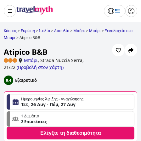
Κόσμος
>
Ευρώπη
>
Ιταλία
>
Απουλία
>
Μπάρι
>
Μπάρι
>
Ξενοδοχεία στο
Μπάρι
>
Atipico B&B
Atipico B&B
Μπάρι
,
Strada Nuccia Serra,
21/22
(
Προβολή στον χάρτη
)
Εξαιρετικό
9.4
Ημερομηνίες Άφιξης - Αναχώρησης
Τετ, 26 Αυγ - Πέμ, 27 Αυγ
1 Δωμάτιο
2 Επισκέπτες
Ελέγξτε τη διαθεσιμότητα