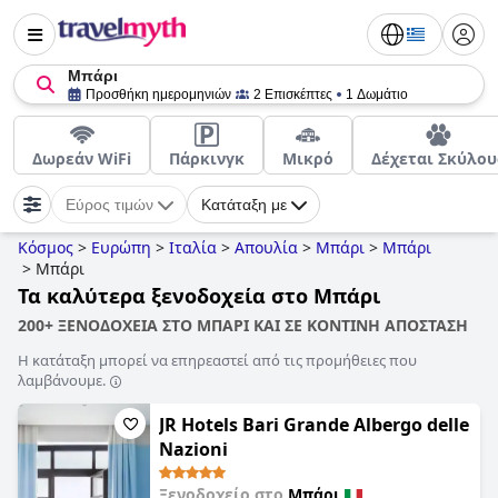
Μπάρι
Προσθήκη ημερομηνιών
2 Επισκέπτες
1 Δωμάτιο
Δωρεάν WiFi
Πάρκινγκ
Μικρό
Δέχεται Σκύλου
Εύρος τιμών
Κατάταξη με
Κόσμος
>
Ευρώπη
>
Ιταλία
>
Απουλία
>
Μπάρι
>
Μπάρι
>
Μπάρι
Τα καλύτερα ξενοδοχεία στο Μπάρι
200+ ΞΕΝΟΔΟΧΕΙΑ ΣΤΟ ΜΠΑΡΙ ΚΑΙ ΣΕ ΚΟΝΤΙΝΗ ΑΠΟΣΤΑΣΗ
Η κατάταξη μπορεί να επηρεαστεί από τις προμήθειες που
λαμβάνουμε.
JR Hotels Bari Grande Albergo delle
Nazioni
Ξενοδοχείο στο
Μπάρι