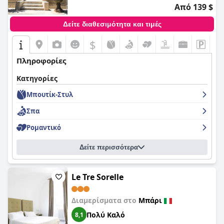
ικανότητές τους και τον αποτελεσματικό χειρισμό των
Από 139 $
αιτημάτων τους, ενισχύοντας τη συνολική εμπειρία
φιλοξενίας. Η ζεστή και εξυπηρετική συμπεριφορά του
Δείτε διαθεσιμότητα και τιμές
προσωπικού συμβάλλει σημαντικά στις θετικές κριτικές.
$
Το WiFi στο
Hotel La Baia
λαμβάνει ανάμεικτες κριτικές. Αν και
ασφαλές και μερικές φορές αξιόπιστο, η σύνδεση συχνά
Πληροφορίες
πάσχει από αδύναμο σήμα, συχνές αποσυνδέσεις και την
ταλαιπωρία του να χρειάζεστε καθημερινά νέους κωδικούς
Κατηγορίες
από τη ρεσεψιόν.
Μπουτίκ-Στυλ
Οι χώροι στάθμευσης αξιολογούνται θετικά ως δωρεάν και
εύκολα προσβάσιμοι, τόσο εντός όσο και εκτός των
Σπα
εγκαταστάσεων. Ο ασφαλής χώρος στάθμευσης,
Ρομαντικό
συμπεριλαμβανομένου ενός κλειστού γκαράζ με κάμερες,
εκτιμάται συχνά από τους επισκέπτες, αυξάνοντας την
ευκολία για όσους ταξιδεύουν με αυτοκίνητο.
Δείτε περισσότερα
Τα επίπεδα άνεσης των κρεβατιών ποικίλλουν με πολλούς
επισκέπτες να τα βρίσκουν άνετα, ενώ άλλοι αναφέρουν
Le Tre Sorelle
σκληρά ή ξεπερασμένα στρώματα. Η καθαριότητα των
κλινοσκεπασμάτων λαμβάνει γενικά θετικά σχόλια, παρά τα
περιστασιακά παράπονα για βρώμικα σεντόνια ή σεντόνια
Διαμερίσματα στο
Μπάρι
που μυρίζουν μούχλα.
Πολύ Καλό
8,1