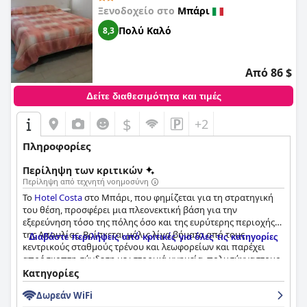
Ξενοδοχείο στο
Μπάρι
Πολύ Καλό
8,3
Από 86 $
Δείτε διαθεσιμότητα και τιμές
$
+2
Πληροφορίες
Περίληψη των κριτικών
Περίληψη από τεχνητή νοημοσύνη
Το
Hotel Costa
στο Μπάρι, που φημίζεται για τη στρατηγική
του θέση, προσφέρει μια πλεονεκτική βάση για την
εξερεύνηση τόσο της πόλης όσο και της ευρύτερης περιοχής
της Απουλίας. Βρίσκεται μόλις λίγα βήματα από τους
Διαβάστε περιλήψεις από κριτικές για όλες τις κατηγορίες
κεντρικούς σταθμούς τρένου και λεωφορείων και παρέχει
απρόσκοπτη σύνδεση με ιστορικά μνημεία, πολυσύχναστους
εμπορικούς δρόμους και τη γραφική προκυμαία. Οι
Κατηγορίες
επισκέπτες εκτιμούν την εγγύτητα του ξενοδοχείου σε
Δωρεάν WiFi
απολαυστικά καφέ, εστιατόρια και γοητευτικά καταστήματα,