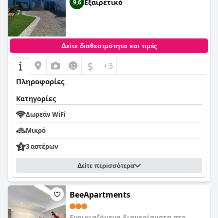
Εξαιρετικό
9,6
Δείτε διαθεσιμότητα και τιμές
$
+3
Πληροφορίες
Κατηγορίες
Δωρεάν WiFi
Μικρό
3 αστέρων
Δείτε περισσότερα
BeeApartments
Ενοικιαζόμενα διαμερίσματα στο