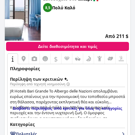
Πολύ Καλό
8,5
Από 211 $
Δείτε διαθεσιμότητα και τιμές
$
Πληροφορίες
Περίληψη των κριτικών
Περίληψη από τεχνητή νοημοσύνη
JR Hotels Bari Grande Το Albergo delle Nazioni απολαμβάνει
ευρέως επαίνους για την προνομιακή του τοποθεσία μπροστά
στη θάλασσα, παρέχοντας εκπληκτική θέα και εύκολη
πρόσβαση στην παλιά πόλη του Μπάρι, τις εμπορικές
Διαβάστε περιλήψεις από κριτικές για όλες τις κατηγορίες
περιοχές και την έντονη νυχτερινή ζωή. Ο όμορφος
σχεδιασμός και η αρχιτεκτονική του ξενοδοχείου, σε
συνδυασμό με τη θέση του κατά μήκος του πεζόδρομου
Κατηγορίες
Lungomare, δημιουργούν μια αισθητικά ευχάριστη και
Πολυτελές
βολική βάση για την εξερεύνηση της πόλης.