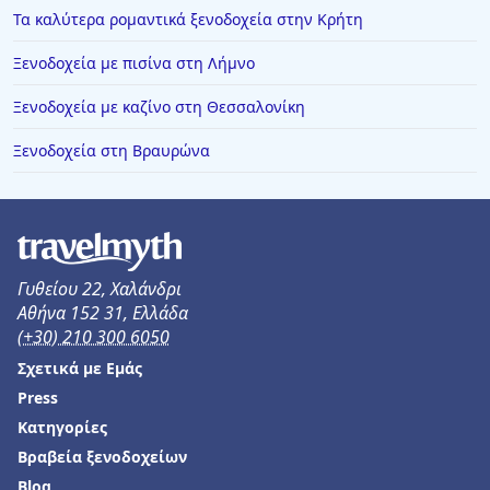
Ξενοδοχεία στη Φοινικούντα
Τα καλύτερα ρομαντικά ξενοδοχεία στην Κρήτη
Ξενοδοχεία στα Ζαγοροχώρια
Ξενοδοχεία με πισίνα στη Λήμνο
Ξενοδοχεία στην Τρίπολη
Ξενοδοχεία με καζίνο στη Θεσσαλονίκη
Ξενοδοχεία στην Κινέτα
Ξενοδοχεία στη Βραυρώνα
Ξενοδοχεία στην Πέρδικα
Ξενοδοχεία στην Κόνιτσα
Ξενοδοχεία στην Ασπροβάλτα
Ξενοδοχεία στον Λιμένα Θάσου
Γυθείου 22, Χαλάνδρι
Ξενοδοχεία στη Ζαχάρω
Αθήνα 152 31, Ελλάδα
(+30) 210 300 6050
Ξενοδοχεία στη Νέα Καλλικράτεια
Σχετικά με Εμάς
Ξενοδοχεία στους Άγιους Θεόδωρους
Press
Ξενοδοχεία στο Ελατοχώρι
Κατηγορίες
Ξενοδοχεία στη Ζανζιβάρη
Βραβεία ξενοδοχείων
Blog
Ξενοδοχεία στο Μπάνσκο