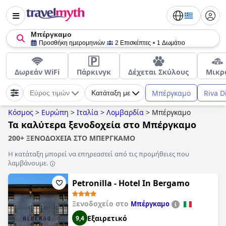
Μπέργκαμο
Προσθήκη ημερομηνιών
2 Επισκέπτες
1 Δωμάτιο
Δωρεάν WiFi
Πάρκινγκ
Δέχεται Σκύλους
Μικρ
Μπέργκαμο
Riva D
Εύρος τιμών
Κατάταξη με
Κόσμος
>
Ευρώπη
>
Ιταλία
>
Λομβαρδία
>
Μπέργκαμο
Τα καλύτερα ξενοδοχεία στο Μπέργκαμο
200+ ΞΕΝΟΔΟΧΕΙΑ ΣΤΟ ΜΠΕΡΓΚΑΜΟ
Η κατάταξη μπορεί να επηρεαστεί από τις προμήθειες που
λαμβάνουμε.
Petronilla - Hotel In Bergamo
Ξενοδοχείο στο
Μπέργκαμο
Εξαιρετικό
9,4