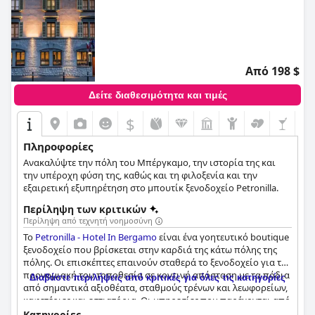
Από 198 $
Δείτε διαθεσιμότητα και τιμές
$
Πληροφορίες
Ανακαλύψτε την πόλη του Μπέργκαμο, την ιστορία της και
την υπέροχη φύση της, καθώς και τη φιλοξενία και την
εξαιρετική εξυπηρέτηση στο μπουτίκ ξενοδοχείο Petronilla.
Περίληψη των κριτικών
Περίληψη από τεχνητή νοημοσύνη
Το
Petronilla - Hotel In Bergamo
είναι ένα γοητευτικό boutique
ξενοδοχείο που βρίσκεται στην καρδιά της κάτω πόλης της
πόλης. Οι επισκέπτες επαινούν σταθερά το ξενοδοχείο για την
προνομιακή του τοποθεσία σε κοντινή απόσταση με τα πόδια
Διαβάστε περιλήψεις από κριτικές για όλες τις κατηγορίες
από σημαντικά αξιοθέατα, σταθμούς τρένων και λεωφορείων,
καφετέριες και εστιατόρια. Οι υπηρεσίες που παρέχονται από
το φιλικό και επαγγελματικό προσωπικό τονίζονται επίσης
Κατηγορίες