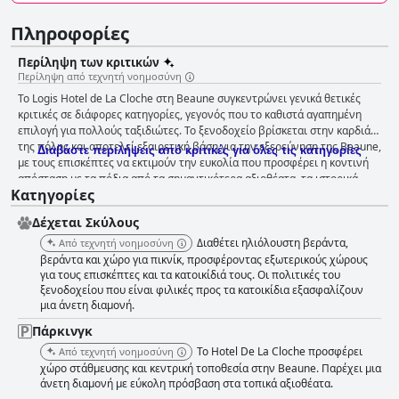
Πληροφορίες
Περίληψη των κριτικών
Περίληψη από τεχνητή νοημοσύνη
Το Logis Hotel de La Cloche στη Beaune συγκεντρώνει γενικά θετικές
κριτικές σε διάφορες κατηγορίες, γεγονός που το καθιστά αγαπημένη
επιλογή για πολλούς ταξιδιώτες. Το ξενοδοχείο βρίσκεται στην καρδιά
της πόλης και αποτελεί εξαιρετική βάση για την εξερεύνηση της Beaune,
Διαβάστε περιλήψεις από κριτικές για όλες τις κατηγορίες
με τους επισκέπτες να εκτιμούν την ευκολία που προσφέρει η κοντινή
απόσταση με τα πόδια από τα σημαντικότερα αξιοθέατα, τα ιστορικά
Κατηγορίες
μνημεία και τις τοπικές επιλογές για φαγητό. Παρά την κεντρική
τοποθεσία, το περιβάλλον είναι ήσυχο και γαλήνιο, ενισχυμένο από
Δέχεται Σκύλους
όμορφες αυλές και ιστορική ατμόσφαιρα. Η ευκολία των επιλογών
στάθμευσης, συμπεριλαμβανομένων ιδιωτικών και δημόσιων χώρων,
Διαθέτει ηλιόλουστη βεράντα,
Από τεχνητή νοημοσύνη
επαινείται συχνά. Οι επισκέπτες γενικά απολαμβάνουν την εμπειρία του
βεράντα και χώρο για πικνίκ, προσφέροντας εξωτερικούς χώρους
πρωινού, σημειώνοντας την ποιότητα και την ποικιλία των προσφορών,
για τους επισκέπτες και τα κατοικίδιά τους. Οι πολιτικές του
ξενοδοχείου που είναι φιλικές προς τα κατοικίδια εξασφαλίζουν
από φρέσκα αρτοσκευάσματα μέχρι πλούσια σνακ. Η φιλική και
μια άνετη διαμονή.
αποτελεσματική εξυπηρέτηση, καθώς και η ευχάριστη ατμόσφαιρα στην
αίθουσα πρωινού, συμβάλλουν στις θετικές κριτικές. Ενώ ορισμένοι
Πάρκινγκ
αναφέρουν περιορισμένη επιλογή και ανησυχίες για την αξία, το
Το Hotel De La Cloche προσφέρει
Από τεχνητή νοημοσύνη
γενικότερο κλίμα παραμένει θετικό. Παρόλο που το ξενοδοχείο δεν
χώρο στάθμευσης και κεντρική τοποθεσία στην Beaune. Παρέχει μια
διαθέτει δικό του εστιατόριο, οι συστάσεις του προσωπικού για κοντινές
άνετη διαμονή με εύκολη πρόσβαση στα τοπικά αξιοθέατα.
επιλογές φαγητού είναι καλοδεχούμενες. Η στρατηγική τοποθεσία