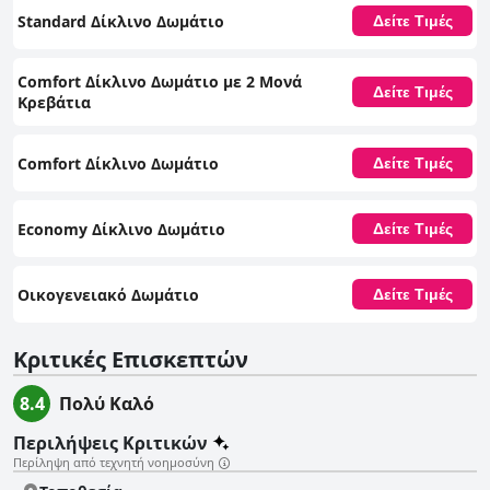
παρατηρούνται προβλήματα με την άνεση του στρώματος και το
Standard Δίκλινο Δωμάτιο
Δείτε Τιμές
σχεδιασμό του κρεβατιού. Ως μονάδα τριών αστέρων, το Logis Hotel de
La Cloche ανταποκρίνεται στις προσδοκίες με ευνοϊκή σχέση τιμής-
απόδοσης, προσφέροντας μια γοητευτική, παραδοσιακή ατμόσφαιρα που
Comfort Δίκλινο Δωμάτιο με 2 Μονά
ευθυγραμμίζεται με τη βαθμολογία του. Η πλεονεκτική τοποθεσία και οι
Δείτε Τιμές
Κρεβάτια
άφθονες επιλογές στάθμευσης συμβάλλουν περαιτέρω στην
ικανοποιητική διαμονή πολλών επισκεπτών.
Comfort Δίκλινο Δωμάτιο
Δείτε Τιμές
Economy Δίκλινο Δωμάτιο
Δείτε Τιμές
Οικογενειακό Δωμάτιο
Δείτε Τιμές
Κριτικές Επισκεπτών
8.4
Πολύ Καλό
Περιλήψεις Κριτικών
Περίληψη από τεχνητή νοημοσύνη