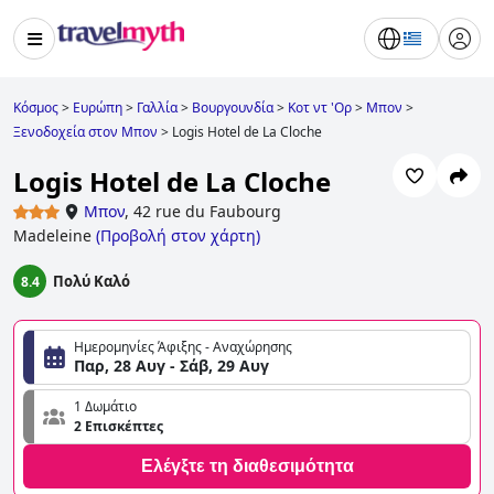
Κόσμος
>
Ευρώπη
>
Γαλλία
>
Βουργουνδία
>
Κοτ ντ 'Ορ
>
Μπον
>
Ξενοδοχεία στον Μπον
>
Logis Hotel de La Cloche
Logis Hotel de La Cloche
Μπον
,
42 rue du Faubourg
Madeleine
(
Προβολή στον χάρτη
)
Πολύ Καλό
8.4
Ημερομηνίες Άφιξης - Αναχώρησης
Παρ, 28 Αυγ - Σάβ, 29 Αυγ
1 Δωμάτιο
2 Επισκέπτες
Ελέγξτε τη διαθεσιμότητα