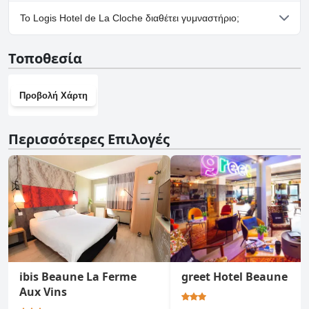
υπολείπεται στην ποιότητα των υπηρεσιών σύμφωνα με
Ναι, υπάρχουν εγκαταστάσεις πάρκινγκ στο Logis Hotel de La
ορισμένους επισκέπτες.
Το Logis Hotel de La Cloche διαθέτει γυμναστήριο;
Cloche.
Όχι, το Logis Hotel de La Cloche δεν διαθέτει γυμναστήριο.
Τοποθεσία
Προβολή Χάρτη
Περισσότερες Επιλογές
ibis Beaune La Ferme
greet Hotel Beaune
Aux Vins