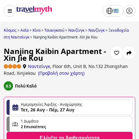
Κόσμος
>
Ασία
>
Κίνα
>
Τσιανγκσού
>
Νανζίνγκ
>
Νανζίνγκ
>
Ξενοδοχεία
στη Ναντσίνγκ
>
Nanjing Kaibin Apartment -Xin Jie Kou
Nanjing Kaibin Apartment -
Xin Jie Kou
Ναντσίνγκ
,
Floor 6th, Unit B, No.132 Zhongshan
Road, Xinjiekou
(
Προβολή στον χάρτη
)
Πολύ Καλό
8.5
Ημερομηνίες Άφιξης - Αναχώρησης
Τετ, 26 Αυγ - Πέμ, 27 Αυγ
1 Δωμάτιο
2 Επισκέπτες
Ελέγξτε τη διαθεσιμότητα