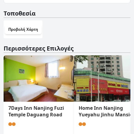
Όχι, το Nanjing Kaibin Apartment -Xin Jie Kou δεν διαθέτει
Τοποθεσία
γυμναστήριο.
Προβολή Χάρτη
Περισσότερες Επιλογές
7Days Inn Nanjing Fuzi
Home Inn Nanjing
Temple Daguang Road
Yueyahu Jinhu Mansio