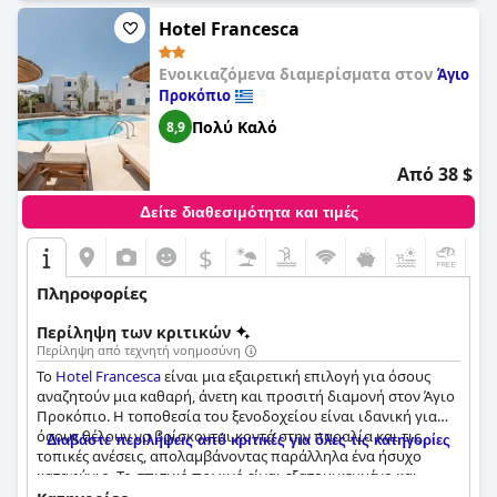
συνολικά, το
Cycladic Islands Hotel & Spa
είναι ένα υπέροχο
μπουτίκ ξενοδοχείο που προσφέρει μια γοητευτική και ήσυχη
Hotel Francesca
διαμονή σε μια βολική τοποθεσία με φιλικό προσωπικό.
Ενοικιαζόμενα διαμερίσματα στον
Άγιο
Προκόπιο
Πολύ Καλό
8,9
Από 38 $
Δείτε διαθεσιμότητα και τιμές
$
+3
Πληροφορίες
Περίληψη των κριτικών
Περίληψη από τεχνητή νοημοσύνη
Το
Hotel Francesca
είναι μια εξαιρετική επιλογή για όσους
αναζητούν μια καθαρή, άνετη και προσιτή διαμονή στον Άγιο
Προκόπιο. Η τοποθεσία του ξενοδοχείου είναι ιδανική για
όσους θέλουν να βρίσκονται κοντά στην παραλία και τις
Διαβάστε περιλήψεις από κριτικές για όλες τις κατηγορίες
τοπικές ανέσεις, απολαμβάνοντας παράλληλα ένα ήσυχο
καταφύγιο. Το σπιτικό πρωινό είναι εξατομικευμένο και
σερβίρεται κατά παραγγελία από μια εξαιρετικά φιλόξενη