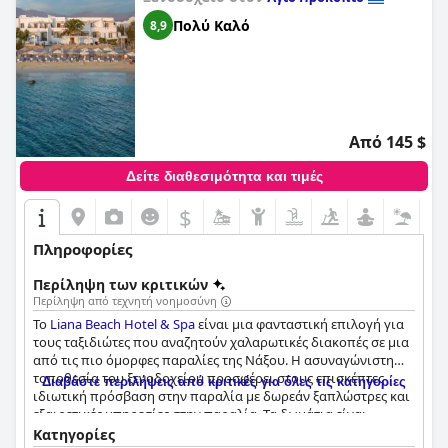
Πολύ Καλό
8,9
Από 145 $
Δείτε διαθεσιμότητα και τιμές
$
Πληροφορίες
Περίληψη των κριτικών
Περίληψη από τεχνητή νοημοσύνη
Το
Liana Beach Hotel & Spa
είναι μια φανταστική επιλογή για
τους ταξιδιώτες που αναζητούν χαλαρωτικές διακοπές σε μια
από τις πιο όμορφες παραλίες της Νάξου. Η ασυναγώνιστη
τοποθεσία του ξενοδοχείου προσφέρει στους επισκέπτες
Διαβάστε περιλήψεις από κριτικές για όλες τις κατηγορίες
ιδιωτική πρόσβαση στην παραλία με δωρεάν ξαπλώστρες και
εξαιρετικές υπηρεσίες στην παραλία. Τα δωμάτια είναι
υπέροχα με υπέροχη θέα στην παραλία και το περιβάλλον,
Κατηγορίες