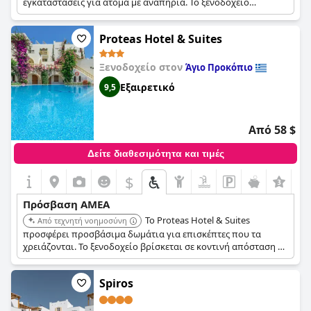
εγκαταστάσεις για άτομα με αναπηρία. Το ξενοδοχείο
βρίσκεται κοντά στην παραλία Πλάκα και διαθέτει ανέσεις
όπως πισίνα και εστιατόριο.
Proteas Hotel & Suites
Ξενοδοχείο στον
Άγιο Προκόπιο
Εξαιρετικό
9,5
Από 58 $
Δείτε διαθεσιμότητα και τιμές
$
Πρόσβαση ΑΜΕΑ
Το Proteas Hotel & Suites
Από τεχνητή νοημοσύνη
προσφέρει προσβάσιμα δωμάτια για επισκέπτες που τα
χρειάζονται. Το ξενοδοχείο βρίσκεται σε κοντινή απόσταση με
τα πόδια από την παραλία του Αγίου Προκοπίου και διαθέτει
εξωτερική πισίνα.
Spiros