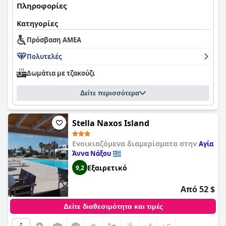
Πληροφορίες
Κατηγορίες
Πρόσβαση ΑΜΕΑ
Πολυτελές
Δωμάτια με τζακούζι
Δείτε περισσότερα
Stella Naxos Island
Ενοικιαζόμενα διαμερίσματα στην
Αγία
Άννα Νάξου
Εξαιρετικό
9,2
Από 52 $
Δείτε διαθεσιμότητα και τιμές