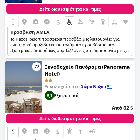
Δείτε διαθεσιμότητα και τιμές
$
Πρόσβαση ΑΜΕΑ
Το Naxos Resort προσφέρει προσβάσιμες λειτουργίες για
αναπηρικά αμαξίδια και καταλύματα προσβάσιμα μέσω
εξωτερικών διαδρόμων, συμβάλλοντας στη δημιουργία μιας
πιο άνετης διαμονής για ένα ευρύτερο φάσμα επισκεπτών.
Διαθέτει επίσης καλώδιο έκτακτης ανάγκης στο μπάνιο και
Ξενοδοχείο Πανόραμα (Panorama
βρίσκεται σε τοποθεσία κοντά στην παραλία.
Hotel)
Ξενοδοχείο στη
Χώρα Νάξου
Εξαιρετικό
9,1
Από 62 $
Δείτε διαθεσιμότητα και τιμές
$
+6