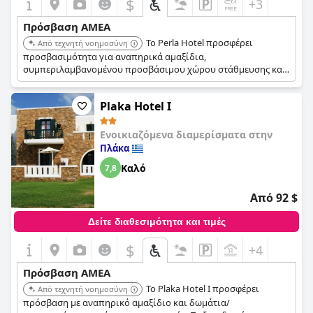
$
+3
Πρόσβαση ΑΜΕΑ
Το Perla Hotel προσφέρει
Από τεχνητή νοημοσύνη
προσβασιμότητα για αναπηρικά αμαξίδια,
συμπεριλαμβανομένου προσβάσιμου χώρου στάθμευσης και
προσβάσιμης διαδρομής. Το ξενοδοχείο διαθέτει εξωτερική
πισίνα και βρίσκεται κοντά στην παραλία.
Plaka Hotel I
Ενοικιαζόμενα διαμερίσματα στην
Πλάκα
Καλό
7,8
Από 92 $
Δείτε διαθεσιμότητα και τιμές
$
+4
Πρόσβαση ΑΜΕΑ
Το Plaka Hotel I προσφέρει
Από τεχνητή νοημοσύνη
πρόσβαση με αναπηρικό αμαξίδιο και δωμάτια/