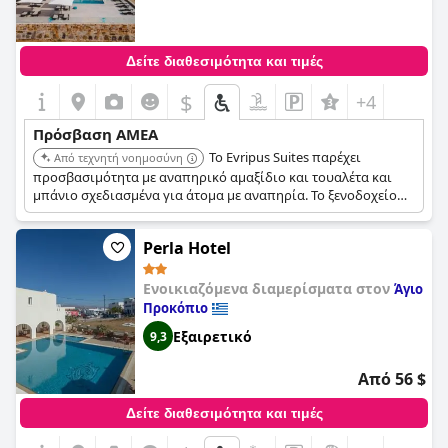
Δείτε διαθεσιμότητα και τιμές
$
+4
Πρόσβαση ΑΜΕΑ
Το Evripus Suites παρέχει
Από τεχνητή νοημοσύνη
προσβασιμότητα με αναπηρικό αμαξίδιο και τουαλέτα και
μπάνιο σχεδιασμένα για άτομα με αναπηρία. Το ξενοδοχείο
προσφέρει πισίνα και βρίσκεται κοντά στην παραλία.
Perla Hotel
Ενοικιαζόμενα διαμερίσματα στον
Άγιο
Προκόπιο
Εξαιρετικό
9,3
Από 56 $
Δείτε διαθεσιμότητα και τιμές