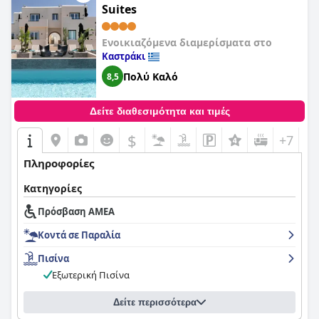
από το δρόμο και άλλες κοντινές παραλίες εύκολα
Suites
προσβάσιμες. Συνολικά, το
Stella Naxos Island
συνιστάται
ανεπιφύλακτα για όσους αναζητούν ένα υπέροχο ξενοδοχείο
στο νησί της Νάξου.
Ενοικιαζόμενα διαμερίσματα στο
Καστράκι
Πολύ Καλό
8,5
Δείτε διαθεσιμότητα και τιμές
$
+7
Πληροφορίες
Κατηγορίες
Πρόσβαση ΑΜΕΑ
Κοντά σε Παραλία
Πισίνα
Εξωτερική Πισίνα
Δείτε περισσότερα