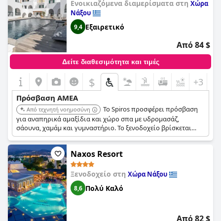
Ενοικιαζόμενα διαμερίσματα στη
Χώρα
Νάξου
Εξαιρετικό
9,4
Από 84 $
Δείτε διαθεσιμότητα και τιμές
$
+3
Πρόσβαση ΑΜΕΑ
Το Spiros προσφέρει πρόσβαση
Από τεχνητή νοημοσύνη
για αναπηρικά αμαξίδια και χώρο σπα με υδρομασάζ,
σάουνα, χαμάμ και γυμναστήριο. Το ξενοδοχείο βρίσκεται
κοντά στην παραλία του Αγίου Γεωργίου.
Naxos Resort
Ξενοδοχείο στη
Χώρα Νάξου
Πολύ Καλό
8,6
Από 82 $