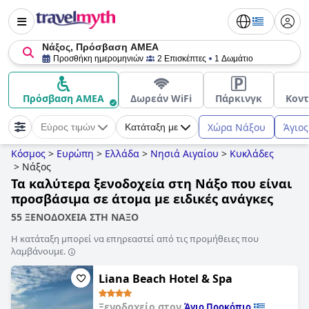
Νάξος, Πρόσβαση ΑΜΕΑ
Προσθήκη ημερομηνιών
2 Επισκέπτες
1 Δωμάτιο
Πρόσβαση ΑΜΕΑ
Δωρεάν WiFi
Πάρκινγκ
Κοντ
Χώρα Νάξου
Άγιος
Εύρος τιμών
Κατάταξη με
Κόσμος
>
Ευρώπη
>
Ελλάδα
>
Νησιά Αιγαίου
>
Κυκλάδες
>
Νάξος
Τα καλύτερα ξενοδοχεία στη Νάξο που είναι
προσβάσιμα σε άτομα με ειδικές ανάγκες
55 ΞΕΝΟΔΟΧΕΙΑ ΣΤΗ ΝΑΞΟ
Η κατάταξη μπορεί να επηρεαστεί από τις προμήθειες που
λαμβάνουμε.
Liana Beach Hotel & Spa
Ξενοδοχείο στον
Άγιο Προκόπιο