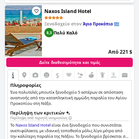
Naxos Island Hotel
Ξενοδοχείο στον
Άγιο Προκόπιο
Πολύ Καλό
8,3
Από 221 $
Δείτε διαθεσιμότητα και τιμές
$
Πληροφορίες
Ένα πολυτελές μπουτίκ ξενοδοχείο 5 αστέρων σε απόσταση
αναπνοής από την καταπληκτική αμμώδη παραλία του Αγίου
Προκοπίου στη Νάξο.
Περίληψη των κριτικών
Περίληψη από τεχνητή νοημοσύνη
Το
Naxos Island Hotel
είναι ένα ξενοδοχείο που συνιστάται
ανεπιφύλακτα, με ιδανική τοποθεσία μόλις λίγα μέτρα από
την καλύτερη παραλία της Νάξου. Το ξενοδοχείο βρίσκεται σε