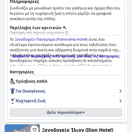
Πληροφορίες
Συνδυάζει με μοναδικό τρόπο την γαλήνια και ήρεμη θέα του
Αιγαίου με τη νυχτερινή ζωή η οποία γεμίζει τα γραφικά
σοκάκια αυτής της πόλης.
Περίληψη των κριτικών
Περίληψη από τεχνητή νοημοσύνη
Το
Ξενοδοχείο Πανόραμα (Panorama Hotel)
είναι ένα
ιδιαίτερα προτεινόμενο κατάλυμα για τους ταξιδιώτες που
αναζητούν μια άνετη και αξέχαστη διαμονή στην καρδιά της
παλιάς πόλης της Νάξου. Η κεντρική τοποθεσία του
Διαβάστε περιλήψεις από κριτικές για όλες τις κατηγορίες
ξενοδοχείου παρέχει εύκολη πρόσβαση σε καταστήματα,
εστιατόρια και άλλες ανέσεις, ενώ παράλληλα προσφέρει
εκπληκτική θέα στο λιμάνι και την Πορτάρα. Οι επισκέπτες
Κατηγορίες
έχουν επαινέσει την ευγενική φιλοξενία του οικοδεσπότη
Πρόσβαση ΑΜΕΑ
τους, Μάνου, και την εξυπηρετικότητα του προσωπικού,
συμπεριλαμβανομένων των ξεχωριστών μελών της ομάδας,
Για Οικογένειες
Τίνα και Δημήτρη. Το πρωινό του ξενοδοχείου έχει λάβει
εξαιρετικές κριτικές για τα φρέσκα και τοπικά υλικά του, τη
Νυχτερινή Ζωή
ζεστή ατμόσφαιρα και τη φροντίδα που δίνεται στην
προετοιμασία του. Τα φωτεινά και ευάερα δωμάτια είναι
Δείτε περισσότερα
ευρύχωρα, διακοσμημένα με γούστο και εξοπλισμένα με
σύγχρονες ανέσεις, ενώ ορισμένα προσφέρουν βεράντα και
όμορφη θέα στη θάλασσα. Η καθαριότητα του ξενοδοχείου
και η προσοχή στη λεπτομέρεια έχουν επίσης εκτιμηθεί
Ξενοδοχείο Ίλιον (Ilion Hotel)