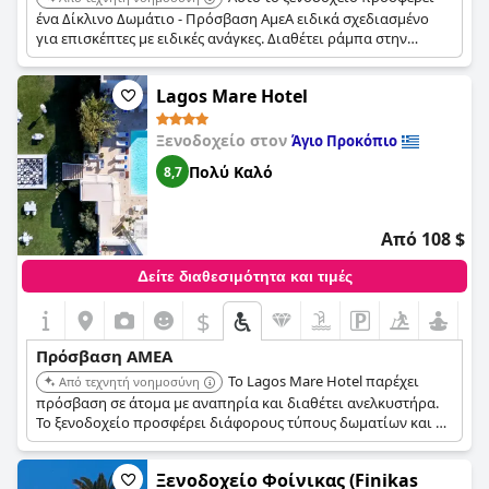
ένα Δίκλινο Δωμάτιο - Πρόσβαση ΑμεΑ ειδικά σχεδιασμένο
για επισκέπτες με ειδικές ανάγκες. Διαθέτει ράμπα στην
είσοδο και μπάνιο σχεδιασμένο για προσβασιμότητα. Το
δωμάτιο περιλαμβάνει ένα ευρύχωρο υπνοδωμάτιο και ένα
Lagos Mare Hotel
ιδιωτικό επιπλωμένο μπαλκόνι.
Ξενοδοχείο στον
Άγιο Προκόπιο
Πολύ Καλό
8,7
Από 108 $
Δείτε διαθεσιμότητα και τιμές
$
Πρόσβαση ΑΜΕΑ
Το Lagos Mare Hotel παρέχει
Από τεχνητή νοημοσύνη
πρόσβαση σε άτομα με αναπηρία και διαθέτει ανελκυστήρα.
Το ξενοδοχείο προσφέρει διάφορους τύπους δωματίων και οι
εγκαταστάσεις περιλαμβάνουν κέντρο ευεξίας, γυμναστήριο,
πισίνα και εστιατόριο.
Ξενοδοχείο Φοίνικας (Finikas