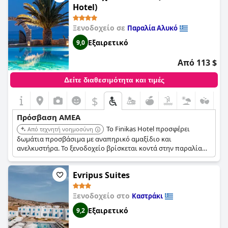
Hotel)
Ξενοδοχείο σε
Παραλία Αλυκό
Εξαιρετικό
9,0
Από 113 $
Δείτε διαθεσιμότητα και τιμές
$
Πρόσβαση ΑΜΕΑ
Το Finikas Hotel προσφέρει
Από τεχνητή νοημοσύνη
δωμάτια προσβάσιμα με αναπηρικό αμαξίδιο και
ανελκυστήρα. Το ξενοδοχείο βρίσκεται κοντά στην παραλία
και παρέχει ανέσεις όπως εξωτερική πισίνα, παιδική πισίνα
και σπα.
Evripus Suites
Ξενοδοχείο στο
Καστράκι
Εξαιρετικό
9,2