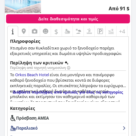
Από 91 $
Δείτε διαθεσιμότητα και τιμές
$
+4
Πληροφορίες
Χτισμένο σαν Κυκλαδίτικο χωριό το ξενοδοχείο παρέχει
εξαιρετικές υπηρεσίες και δωμάτια υψηλών προδιαγραφών.
Περίληψη των κριτικών
Περίληψη από τεχνητή νοημοσύνη
Το
Orkos Beach Hotel
είναι ένα μοντέρνο και πανέμορφο
καθαρό ξενοδοχείο που βρίσκεται κοντά σε διάφορες
εκπληκτικές παραλίες. Οι επισκέπτες λάτρεψαν τα ευρύχωρα
και εκπληκτικά καθαρά δωμάτια, το καθένα με ωραίο
Διαβάστε περιλήψεις από κριτικές για όλες τις κατηγορίες
μπαλκόνι και εκτίμησαν τον καθημερινό καθαρισμό των
δωματίων. Το προσωπικό του ξενοδοχείου είναι εξαιρετικό,
περιγράφεται ως εξαιρετικά ωραίο, ευγενικό, εξυπηρετικό,
Κατηγορίες
εξυπηρετικό, φιλικό, οικογενειακό και πάντα διαθέσιμο. Το
Πρόσβαση ΑΜΕΑ
πρωινό που προσφέρθηκε ήταν εξαιρετικό με πολλές
διαθέσιμες επιλογές, όπως φρεσκοψημένο ψωμί, αυγά,
Παραλιακό
μπέικον, λουκάνικο και φρέσκα φρούτα. Το ξενοδοχείο
προσφέρει έναν όμορφο χώρο πισίνας, ιδανικό για