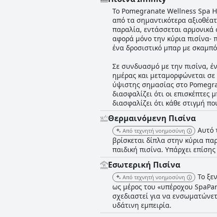
Το Pomegranate Wellness Spa Ho
από τα σημαντικότερα αξιοθέατ
παραλία, εντάσσεται αρμονικά 
αφορά μόνο την κύρια πισίνα- π
ένα δροσιστικό μπαρ με σκαμπό
Σε συνδυασμό με την πισίνα, 
ημέρας και μεταμορφώνεται σε 
ύψιστης σημασίας στο Pomegran
διασφαλίζει ότι οι επισκέπτες
διασφαλίζει ότι κάθε στιγμή π
Θερμαινόμενη Πισίνα
Αυτό 
Από τεχνητή νοημοσύνη
βρίσκεται δίπλα στην κύρια πα
παιδική πισίνα. Υπάρχει επίσης
Εσωτερική Πισίνα
Το ξε
Από τεχνητή νοημοσύνη
ως μέρος του «υπέροχου SpaPark
σχεδιαστεί για να ενσωματώνετ
υδάτινη εμπειρία.