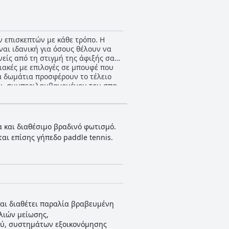
ν επισκεπτών με κάθε τρόπο. Η
ναι ιδανική για όσους θέλουν να
είς από τη στιγμή της άφιξής σας,
ιακές με επιλογές σε μπουφέ που
α δωμάτια προσφέρουν το τέλειο
ου, συμπεριλαμβανομένου του σπα
ρια. Οι οικογένειες είναι βέβαιο
 δωμάτια. Συνολικά, το Pomegranate
α και διαθέσιμο βραδινό φωτισμό.
ται επίσης γήπεδο paddle tennis.
και διαθέτει παραλία βραβευμένη
λιών μείωσης,
ού, συστημάτων εξοικονόμησης