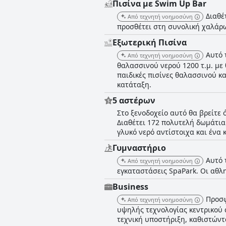
Πισίνα με Swim Up Bar
Διαθέ
Από τεχνητή νοημοσύνη
προσθέτει στη συνολική χαλάρω
Εξωτερική Πισίνα
Αυτό 
Από τεχνητή νοημοσύνη
θαλασσινού νερού 1200 τ.μ. με 
παιδικές πισίνες θαλασσινού κ
κατάταξη.
5 αστέρων
Στο ξενοδοχείο αυτό θα βρείτε 
Διαθέτει 172 πολυτελή δωμάτια 
γλυκό νερό αντίστοιχα και ένα 
Γυμναστήριο
Αυτό 
Από τεχνητή νοημοσύνη
εγκαταστάσεις SpaPark. Οι αθλη
Business
Προσφ
Από τεχνητή νοημοσύνη
υψηλής τεχνολογίας κεντρικού 
τεχνική υποστήριξη, καθιστώντα