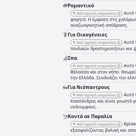
Ρομαντικό
Αυτό 
Από τεχνητή νοημοσύνη
φαγητό. Η έμφαση στη χαλάρωση
αναζωογονητική απόδραση.
Για Οικογένειες
Αυτό 
Από τεχνητή νοημοσύνη
παιδικών δραστηριοτήτων και ψ
Σπα
Αυτό 
Από τεχνητή νοημοσύνη
θάλασσα και στον κήπο. Θεωρείτ
την Ελλάδα. Συνδυάζει την ελλη
Για Νιόπαντρους
Αυτό 
Από τεχνητή νοημοσύνη
Κασσάνδρας και είναι γνωστό γι
νεόνυμφους.
Κοντά σε Παραλία
Βρίσκ
Από τεχνητή νοημοσύνη
εξασφαλίζοντας βολική και απ