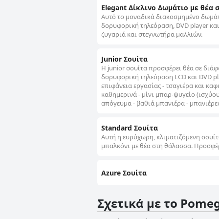
Elegant Δίκλινο Δωμάτιο με θέα 
Αυτό το μοναδικά διακοσμημένο δωμάτι
δορυφορική τηλεόραση, DVD player και
ζυγαριά και στεγνωτήρα μαλλιών.
Junior Σουίτα
H junior σουίτα προσφέρει θέα σε διάφο
δορυφορική τηλεόραση LCD και DVD pl
επιφάνεια εργασίας - τσαγιέρα και κα
καθημερινά - μίνι μπαρ-ψυγείο (ισχύο
απόγευμα - βαθιά μπανιέρα - μπανιέρε
Standard Σουίτα
Αυτή η ευρύχωρη, κλιματιζόμενη σουίτ
μπαλκόνι με θέα στη θάλασσα. Προσφέρ
Azure Σουίτα
Σχετικά με το Pomeg