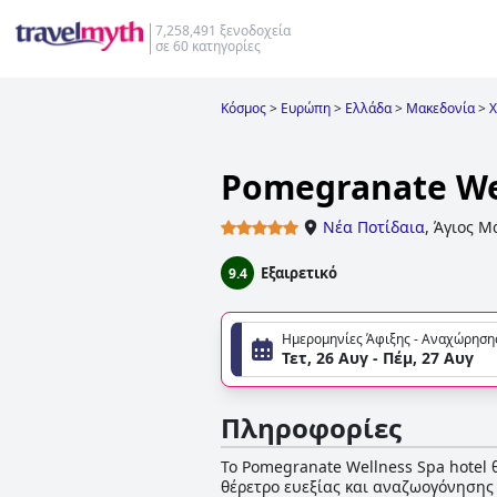
7,258,491 ξενοδοχεία
σε 60 κατηγορίες
Κόσμος
>
Ευρώπη
>
Ελλάδα
>
Μακεδονία
>
Χ
Pomegranate Wel
Νέα Ποτίδαια
,
Άγιος Μ
Εξαιρετικό
9.4
Ημερομηνίες Άφιξης - Αναχώρηση
Τετ, 26 Αυγ - Πέμ, 27 Αυγ
Πληροφορίες
Το Pomegranate Wellness Spa hotel 
θέρετρο ευεξίας και αναζωογόνησης 