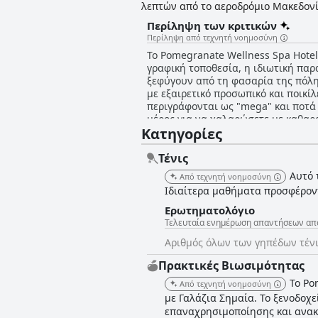
λεπτών από το αεροδρόμιο Μακεδονί
Περίληψη των κριτικών
Περίληψη από τεχνητή νοημοσύνη
Το Pomegranate Wellness Spa Hotel
γραφική τοποθεσία, η ιδιωτική παρ
ξεφύγουν από τη φασαρία της πόλης
με εξαιρετικό προσωπικό και ποικί
περιγράφονται ως "mega" και ποτά
μέρος για να χαλαρώσετε με καθαρ
Κατηγορίες
και των πισινών, ξεπερνούν τις προ
ότι θα έχουν μια αξέχαστη διαμονή
Wellness Spa Hotel είναι η επιτομή
Τένις
Αυτό 
Από τεχνητή νοημοσύνη
Ιδιαίτερα μαθήματα προσφέροντα
Ερωτηματολόγιο
Τελευταία ενημέρωση απαντήσεων από
Αριθμός όλων των γηπέδων τέν
Πρακτικές Bιωσιμότητας
Το Po
Από τεχνητή νοημοσύνη
με Γαλάζια Σημαία. Το ξενοδοχ
επαναχρησιμοποίησης και ανα