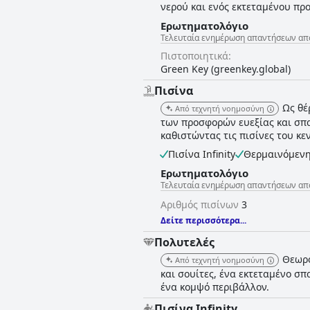
νερού και ενός εκτεταμένου π
Ερωτηματολόγιο
Τελευταία ενημέρωση απαντήσεων από
Πιστοποιητικά:
Green Key (greenkey.global)
Πισίνα
Ως θέ
Από τεχνητή νοημοσύνη
των προσφορών ευεξίας και σπα
καθιστώντας τις πισίνες του κ
Πισίνα Infinity
Θερμαινόμενη
Ερωτηματολόγιο
Τελευταία ενημέρωση απαντήσεων από
Αριθμός πισίνων
3
Δείτε περισσότερα...
Πολυτελές
Θεωρο
Από τεχνητή νοημοσύνη
και σουίτες, ένα εκτεταμένο σπ
ένα κομψό περιβάλλον.
Πισίνα Infinity