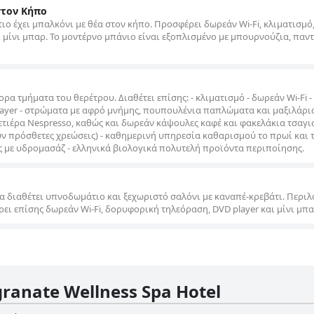
στον Κήπο
ο έχει μπαλκόνι με θέα στον κήπο. Προσφέρει δωρεάν Wi-Fi, κλιματισμό
 μίνι μπαρ. Το μοντέρνο μπάνιο είναι εξοπλισμένο με μπουρνούζια, παντ
ρα τμήματα του θερέτρου. Διαθέτει επίσης: - κλιματισμό - δωρεάν Wi-Fi -
ayer - στρώματα με αφρό μνήμης, πουπουλένια παπλώματα και μαξιλάρια
φετιέρα Nespresso, καθώς και δωρεάν κάψουλες καφέ και φακελάκια τσαγι
υν πρόσθετες χρεώσεις) - καθημερινή υπηρεσία καθαρισμού το πρωί και 
ς με υδρομασάζ - ελληνικά βιολογικά πολυτελή προϊόντα περιποίησης.
α διαθέτει υπνοδωμάτιο και ξεχωριστό σαλόνι με καναπέ-κρεβάτι. Περι
ει επίσης δωρεάν Wi-Fi, δορυφορική τηλεόραση, DVD player και μίνι μπα
ranate Wellness Spa Hotel