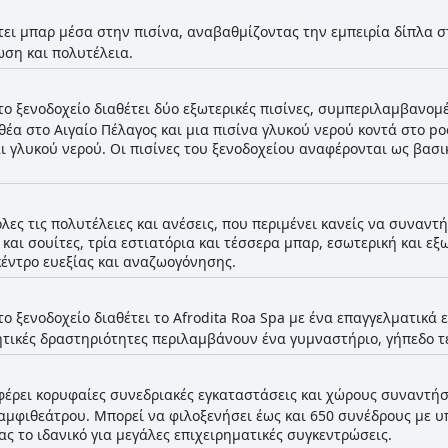
τει μπαρ μέσα στην πισίνα, αναβαθμίζοντας την εμπειρία δίπλα σ
ση και πολυτέλεια.
το ξενοδοχείο διαθέτει δύο εξωτερικές πισίνες, συμπεριλαμβανομ
θέα στο Αιγαίο Πέλαγος και μια πισίνα γλυκού νερού κοντά στο poo
αι γλυκού νερού. Οι πισίνες του ξενοδοχείου αναφέρονται ως βα
όλες τις πολυτέλειες και ανέσεις, που περιμένει κανείς να συναντ
και σουίτες, τρία εστιατόρια και τέσσερα μπαρ, εσωτερική και εξ
κέντρο ευεξίας και αναζωογόνησης.
το ξενοδοχείο διαθέτει το Afrodita Roa Spa με ένα επαγγελματικά
τικές δραστηριότητες περιλαμβάνουν ένα γυμναστήριο, γήπεδο τέν
έρει κορυφαίες συνεδριακές εγκαταστάσεις και χώρους συναντή
αμφιθεάτρου. Μπορεί να φιλοξενήσει έως και 650 συνέδρους με υ
ς το ιδανικό για μεγάλες επιχειρηματικές συγκεντρώσεις.