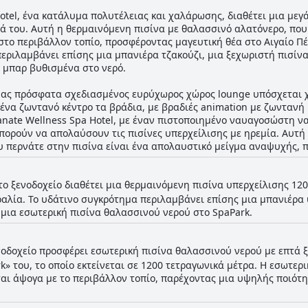
tel, ένα κατάλυμα πολυτέλειας και χαλάρωσης, διαθέτει μια μεγάλη
ά του. Αυτή η θερμαινόμενη πισίνα με θαλασσινό αλατόνερο, που 
στο περιβάλλον τοπίο, προσφέροντας μαγευτική θέα στο Αιγαίο Πέ
εριλαμβάνει επίσης μια μπανιέρα τζακούζι, μια ξεχωριστή πισίνα 
 μπαρ βυθισμένα στο νερό.
ένας πρόσφατα σχεδιασμένος ευρύχωρος χώρος lounge υπόσχεται 
ένα ζωντανό κέντρο τα βράδια, με βραδιές animation με ζωντανή 
ate Wellness Spa Hotel, με έναν πιστοποιημένο ναυαγοσώστη να
 μπορούν να απολαύσουν τις πισίνες υπερχείλισης με ηρεμία. Αυτ
ου περνάτε στην πισίνα είναι ένα απολαυστικό μείγμα αναψυχής, 
το ξενοδοχείο διαθέτει μια θερμαινόμενη πισίνα υπερχείλισης 120
ραλία. Το υδάτινο συγκρότημα περιλαμβάνει επίσης μια μπανιέρα
 μια εσωτερική πισίνα θαλασσινού νερού στο SpaPark.
νοδοχείο προσφέρει εσωτερική πισίνα θαλασσινού νερού με επτά
» του, το οποίο εκτείνεται σε 1200 τετραγωνικά μέτρα. Η εσωτερ
αι άψογα με το περιβάλλον τοπίο, παρέχοντας μια υψηλής ποιότ