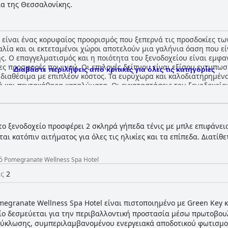
α της Θεσσαλονίκης.
 είναι ένας κορυφαίος προορισμός που ξεπερνά τις προσδοκίες τω
αλία και οι εκτεταμένοι χώροι αποτελούν μια γαλήνια όαση που εί
. Ο επαγγελματισμός και η ποιότητα του ξενοδοχείου είναι εμφαν
λες προσφορές πρωινού. Οι επιλογές δείπνου είναι εξίσου εντυπωσ
Διαβάστε περιλήψεις από κριτικές για όλες τις κατηγορίες
 διαθέσιμα με επιπλέον κόστος. Τα ευρύχωρα και καλοδιατηρημέν
ά και πεντακάθαρα καταλύματα. Οι εγκαταστάσεις του ξενοδοχεί
σδοκίες, παρά κάποια μικρά προβλήματα με το μασάζ και τα μαξιλά
 με τις δραστηριότητες για παιδιά και τα ευρύχωρα οικογενειακά
 της πολυτέλειας και ένα ιδανικό σημείο για διακοπές.
το ξενοδοχείο προσφέρει 2 σκληρά γήπεδα τένις με μπλε επιφάνει
ι κατόπιν αιτήματος για όλες τις ηλικίες και τα επίπεδα. Διατίθε
 Pomegranate Wellness Spa Hotel
ις
2
megranate Wellness Spa Hotel είναι πιστοποιημένο με Green Key 
είο δεσμεύεται για την περιβαλλοντική προστασία μέσω πρωτοβου
κύκλωσης, συμπεριλαμβανομένου ενεργειακά αποδοτικού φωτισμ