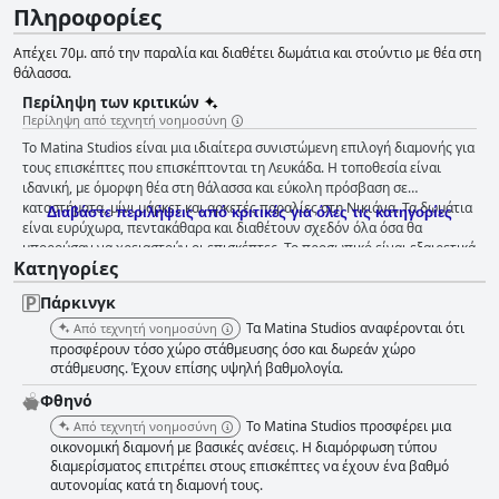
Πληροφορίες
Απέχει 70μ. από την παραλία και διαθέτει δωμάτια και στούντιο με θέα στη
θάλασσα.
Περίληψη των κριτικών
Περίληψη από τεχνητή νοημοσύνη
Το Matina Studios είναι μια ιδιαίτερα συνιστώμενη επιλογή διαμονής για
τους επισκέπτες που επισκέπτονται τη Λευκάδα. Η τοποθεσία είναι
ιδανική, με όμορφη θέα στη θάλασσα και εύκολη πρόσβαση σε
καταστήματα, μίνι μάρκετ και αρκετές παραλίες στη Νικιάνα. Τα δωμάτια
Διαβάστε περιλήψεις από κριτικές για όλες τις κατηγορίες
είναι ευρύχωρα, πεντακάθαρα και διαθέτουν σχεδόν όλα όσα θα
μπορούσαν να χρειαστούν οι επισκέπτες. Το προσωπικό είναι εξαιρετικά
Κατηγορίες
φιλικό και εξυπηρετικό, κάνοντας κάθε επισκέπτη να αισθάνεται σαν στο
σπίτι του. Η κοντινή ιδιωτική παραλία είναι εξαιρετική, προσφέροντας
Πάρκινγκ
στους επισκέπτες ιδιωτικότητα και ηρεμία. Αν και ο δρόμος που οδηγεί
στο χώρο στάθμευσης σημειώθηκε ως δύσκολος, ο χώρος στάθμευσης
Τα Matina Studios αναφέρονται ότι
Από τεχνητή νοημοσύνη
είναι δωρεάν, βολικός και με άφθονο χώρο. Το Matina Studios
προσφέρουν τόσο χώρο στάθμευσης όσο και δωρεάν χώρο
προσφέρει μια τέλεια, ειρηνική και αξέχαστη εμπειρία διακοπών που οι
στάθμευσης. Έχουν επίσης υψηλή βαθμολογία.
επισκέπτες δεν μπορούν να χορτάσουν στη Λευκάδα.
Φθηνό
Το Matina Studios προσφέρει μια
Από τεχνητή νοημοσύνη
οικονομική διαμονή με βασικές ανέσεις. Η διαμόρφωση τύπου
διαμερίσματος επιτρέπει στους επισκέπτες να έχουν ένα βαθμό
αυτονομίας κατά τη διαμονή τους.