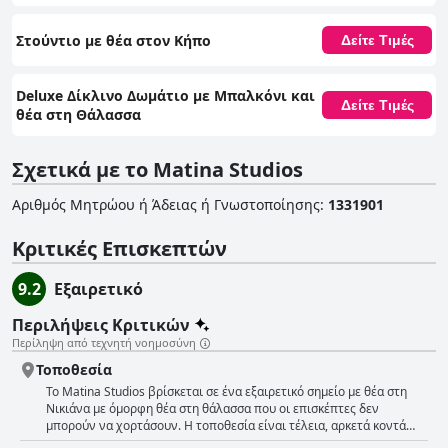
Στούντιο με θέα στον Κήπο
Δείτε Τιμές
Deluxe Δίκλινο Δωμάτιο με Μπαλκόνι και
Δείτε Τιμές
θέα στη Θάλασσα
Σχετικά με το Matina Studios
Αριθμός Μητρώου ή Άδειας ή Γνωστοποίησης
:
1331901
Κριτικές Επισκεπτών
9.2
Εξαιρετικό
Περιλήψεις Κριτικών
Περίληψη από τεχνητή νοημοσύνη
Τοποθεσία
Το Matina Studios βρίσκεται σε ένα εξαιρετικό σημείο με θέα στη
Νικιάνα με όμορφη θέα στη θάλασσα που οι επισκέπτες δεν
μπορούν να χορτάσουν. Η τοποθεσία είναι τέλεια, αρκετά κοντά
στις πόλεις Νυδρί και Λευκάδα για να είναι εύκολες οι ημερήσιες