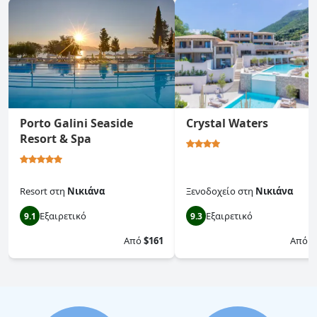
Porto Galini Seaside
Crystal Waters
Resort & Spa
Resort
στη
Νικιάνα
Ξενοδοχείο
στη
Νικιάνα
Εξαιρετικό
Εξαιρετικό
9.1
9.3
Από
$161
Από
$