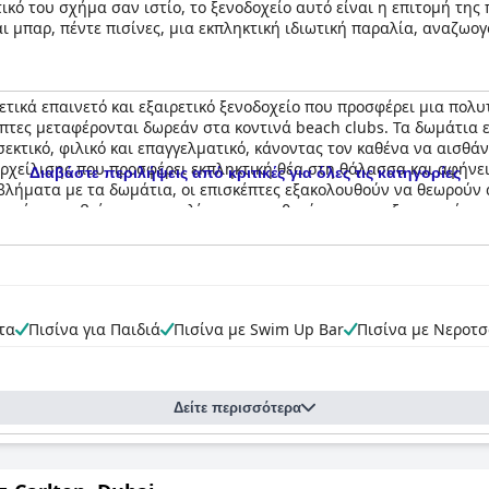
ικό του σχήμα σαν ιστίο, το ξενοδοχείο αυτό είναι η επιτομή της
αι μπαρ, πέντε πισίνες, μια εκπληκτική ιδιωτική παραλία, αναζωογ
ς φαντασίας κάθε επισκέπτη. Από ιδιωτική χρήση μιας Rolls-Royc
ναι ένας ιδανικός προορισμός για όλους.
ετικά επαινετό και εξαιρετικό ξενοδοχείο που προσφέρει μια πολυ
έπτες μεταφέρονται δωρεάν στα κοντινά beach clubs. Τα δωμάτια 
σεκτικό, φιλικό και επαγγελματικό, κάνοντας τον καθένα να αισθ
ερχείλισης που προσφέρει εκπληκτική θέα στη θάλασσα και αφήνει 
Διαβάστε περιλήψεις από κριτικές για όλες τις κατηγορίες
ροβλήματα με τα δωμάτια, οι επισκέπτες εξακολουθούν να θεωρούν 
πρέπει να βρίσκεται στη λίστα του καθενός για μια εξαιρετική κα
τα
Πισίνα για Παιδιά
Πισίνα με Swim Up Bar
Πισίνα με Νεροτ
Δείτε περισσότερα