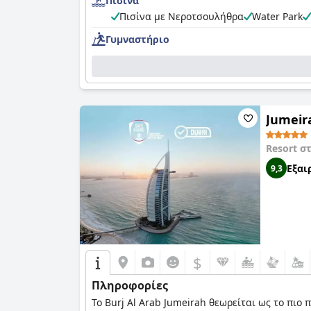
Πισίνα
Πισίνα με Νεροτσουλήθρα
Water Park
Γυμναστήριο
Jumeir
Resort σ
Εξαι
9,3
$
Πληροφορίες
Το Burj Al Arab Jumeirah θεωρείται ως το πιο