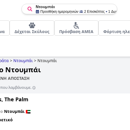
Ντουμπάι
Προσθήκη ημερομηνιών
2 Επισκέπτες
1 Δωμάτιο
να
Δέχεται Σκύλους
Πρόσβαση ΑΜΕΑ
Φόρτιση ηλ
ράτα
>
Ντουμπάι
>
Ντουμπάι
το Ντουμπάι
ΤΙΝΗ ΑΠΟΣΤΑΣΗ
ς που λαμβάνουμε.
s, The Palm
το
Ντουμπάι
ρετικό