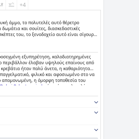
+4
ευκή άμμο, το πολυτελές αυτό θέρετρο
 δωμάτια και σουίτες, διασκεδαστικές
κέπτες του, το ξενοδοχείο αυτό είναι σίγουρο
προσεγμένη εξυπηρέτηση, καλοδιατηρημένες
υχο περιβάλλον έλαβαν υψηλούς επαίνους από
α κρεβάτια ήταν πολύ άνετα, η καθαριότητα
παγγελματικό, φιλικό και αφοσιωμένο στο να
γο απομονωμένη, η όμορφη τοποθεσία του
 Dubai Palm Jumeirah
είναι ένα πολυτελές
τες διακοπές.