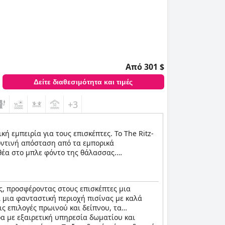
Από 301 $
Δείτε διαθεσιμότητα και τιμές
+3
ή εμπειρία για τους επισκέπτες. To The Ritz-
κοντινή απόσταση από τα εμπορικά
θέα στο μπλε φόντο της θάλασσας.
 ξενοδοχείου νιώστε την αυθεντική αραβική
ιαγραφών.
ας, προσφέροντας στους επισκέπτες μια
ι μια φανταστική περιοχή πισίνας με καλά
ς επιλογές πρωινού και δείπνου, τα
α με εξαιρετική υπηρεσία δωματίου και