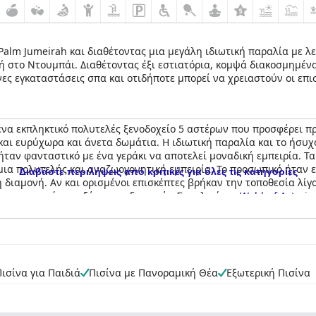
Palm Jumeirah και διαθέτοντας μια μεγάλη ιδιωτική παραλία με λ
ή στο Ντουμπάι. Διαθέτοντας έξι εστιατόρια, κομψά διακοσμημένα
ες εγκαταστάσεις σπα και οτιδήποτε μπορεί να χρειαστούν οι επισ
Ντουμπάι όσο πιο ξεκούραστη και αξέχαστη γίνεται.
ένα εκπληκτικό πολυτελές ξενοδοχείο 5 αστέρων που προσφέρει 
 και ευρύχωρα και άνετα δωμάτια. Η ιδιωτική παραλία και το ήσ
ήταν φανταστικό με ένα γεράκι να αποτελεί μοναδική εμπειρία. Τ
μια πολυτελής και αναζωογονητική εμπειρία. Το προσωπικό ήταν ε
Διαβάστε περιλήψεις από κριτικές για όλες τις κατηγορίες
 διαμονή. Αν και ορισμένοι επισκέπτες βρήκαν την τοποθεσία λί
οχο σκηνικό για αξέχαστες διακοπές. Συνολικά, το
Waldorf Astoria
θιστώντας το μια εξαιρετική επιλογή για όσους αναζητούν αξέχασ
Πισίνα για Παιδιά
Πισίνα με Πανοραμική Θέα
Εξωτερική Πισίνα