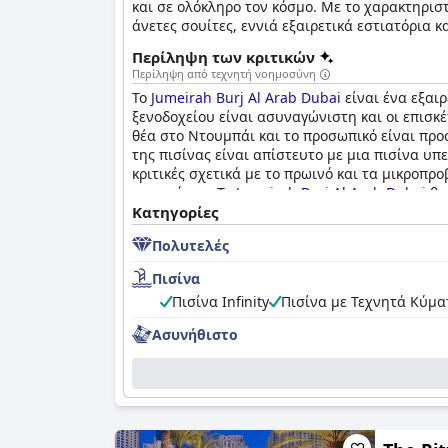
και σε ολόκληρο τον κόσμο. Με το χαρακτηριστ
άνετες σουίτες, εννιά εξαιρετικά εστιατόρια κ
εξέχουσες υπηρεσίες που ξεπερνούν τα όρια τη
Περίληψη των κριτικών
ρομαντική θέα, το υπέροχο αυτό ξενοδοχείο εί
Περίληψη από τεχνητή νοημοσύνη
Το
Jumeirah Burj Al Arab Dubai
είναι ένα εξαιρ
ξενοδοχείου είναι ασυναγώνιστη και οι επισκ
θέα στο Ντουμπάι και το προσωπικό είναι προ
της πισίνας είναι απίστευτο με μια πισίνα υπ
κριτικές σχετικά με το πρωινό και τα μικροπ
στον κόσμο. Το
Jumeirah Burj Al Arab Dubai
θα 
Κατηγορίες
Πολυτελές
Πισίνα
Πισίνα Infinity
Πισίνα με Τεχνητά Κύμα
Ασυνήθιστο