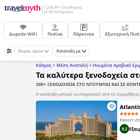
7,258,491 ξενοδοχεία
σε 60 κατηγορίες
Δωρεάν WiFi
Πισίνα
Πάρκινγκ
Εξωτερική Πισί
Εύρος τιμών
Κατάταξη με
Κόσμος
>
Μέση Ανατολή
>
Ηνωμένα Αραβικά Εμι
Τα καλύτερα ξενοδοχεία σ
200+ ΞΕΝΟΔΟΧΕΙΑ ΣΤΟ ΝΤΟΥΜΠΑΙ ΚΑΙ ΣΕ ΚΟΝ
Η κατάταξη μπορεί να επηρεαστεί από τις προμήθειε
Atlanti
Resort σ
Εξαι
9,2