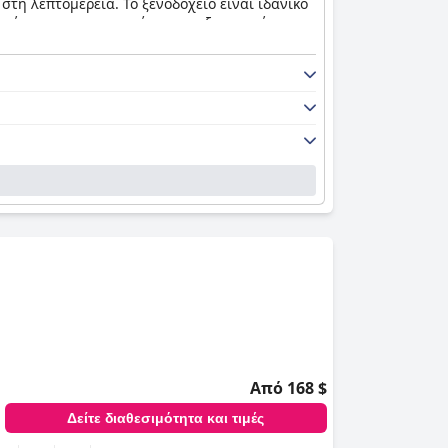
στη λεπτομέρεια. Το ξενοδοχείο είναι ιδανικό
ς έχουν εκστασιαστεί για τις εξαιρετικές
ρετικό και πολυτελές ξενοδοχείο, παρέχοντας
Από 168 $
Δείτε διαθεσιμότητα και τιμές