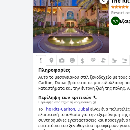
The Rit
Resort σ
Εξαι
9,1
$
Πληροφορίες
Αυτό το μεσογειακού στιλ ξενοδοχείο με τους 
Carlton, Dubai βρίσκεται σε μια ειδυλλιακή 
καταστήματα και την έντονη ζωή της πόλης. 
Επισκεφτείτε το πολυτελές σπα Ritz-Carlton,
Περίληψη των κριτικών
φιλοξενία υψηλών προδιαγραφών μέσα από τι
Περίληψη από τεχνητή νοημοσύνη
Το
The Ritz-Carlton, Dubai
είναι ένα πολυτελές
εξαιρετική τοποθεσία για την εξερεύνηση της 
συντηρημένες εγκαταστάσεις και προσεγμένο π
εστιατόρια του ξενοδοχείου προσφέρουν γενικ