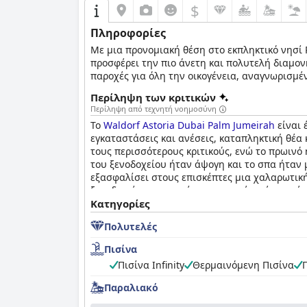
$
Πληροφορίες
Με μια προνομιακή θέση στο εκπληκτικό νησί 
προσφέρει την πιο άνετη και πολυτελή διαμον
παροχές για όλη την οικογένεια, αναγνωρισμέν
πως θα κάνει τη διαμονή κάθε επισκέπτη στο 
Περίληψη των κριτικών
Περίληψη από τεχνητή νοημοσύνη
Το
Waldorf Astoria Dubai Palm Jumeirah
είναι 
εγκαταστάσεις και ανέσεις, καταπληκτική θέα
τους περισσότερους κριτικούς, ενώ το πρωινό 
του ξενοδοχείου ήταν άψογη και το σπα ήταν 
εξασφαλίσει στους επισκέπτες μια χαλαρωτική
ξενοδοχείου στον φοίνικα προσφέρει ένα υπέρ
ξενοδοχείο που προσφέρει εξαιρετική αξία, κα
Κατηγορίες
Πολυτελές
Πισίνα
Πισίνα Infinity
Θερμαινόμενη Πισίνα
Παραλιακό