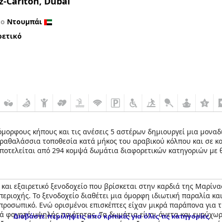
z-Carlton, Dubai
το
Ντουμπάι
ρετικό
όμορφους κήπους και τις ανέσεις 5 αστέρων δημιουργεί μια μοναδικ
παραθαλάσσια τοποθεσία κατά μήκος του αραβικού κόλπου και σε 
Αποτελείται από 294 κομψά δωμάτια διαφορετικών κατηγοριών με 
 απολαύστε ένα γαστρονομικό ταξίδι γεύσεων στα 9 εστιατόρια του
ς εξατομικευμένες υπηρεσίες και την εξυπηρέτηση υψηλών προδ
 και εξαιρετικό ξενοδοχείο που βρίσκεται στην καρδιά της Μαρίν
περιοχής. Το ξενοδοχείο διαθέτει μια όμορφη ιδιωτική παραλία κα
ροσωπικό. Ενώ ορισμένοι επισκέπτες είχαν μικρά παράπονα για τι
ά φαγητό υψηλής ποιότητας. Τα δωμάτια είναι άνετα και ευρύχωρ
Διαβάστε περιλήψεις από κριτικές για όλες τις κατηγορίες