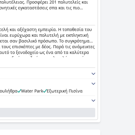
 πολυτέλειας. Προσφέρει 201 πολυτελείς και
ονητικές εγκαταστάσεις σπα και τις πιο
e με σοφέρ, μέχρι κλαμπ παιδιών και την πιο
τελή και αξέχαστη εμπειρία. Η τοποθεσία του
είναι ευρύχωρα και πολυτελή με εκπληκτική
άνεται σαν βασιλικό πρόσωπο. Το συγκρότημα
τους επισκέπτες με δέος. Παρά τις ανάμεικτες
αυτό το ξενοδοχείο ως ένα από τα καλύτερα
ι μοναδική στη ζωή του πολυτελή εμπειρία.
σουλήθρα
Water Park
Εξωτερική Πισίνα