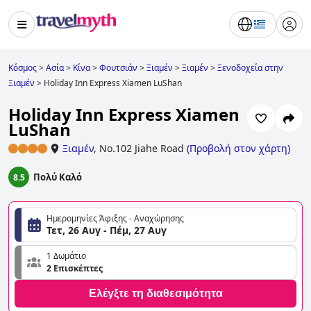
Κόσμος
>
Ασία
>
Κίνα
>
Φουτσιάν
>
Ξιαμέν
>
Ξιαμέν
>
Ξενοδοχεία στην
Ξιαμέν
>
Holiday Inn Express Xiamen LuShan
Holiday Inn Express Xiamen
LuShan
Ξιαμέν
,
No.102 Jiahe Road
(
Προβολή στον χάρτη
)
Πολύ Καλό
8.5
Ημερομηνίες Άφιξης - Αναχώρησης
Τετ, 26 Αυγ - Πέμ, 27 Αυγ
1 Δωμάτιο
2 Επισκέπτες
Ελέγξτε τη διαθεσιμότητα