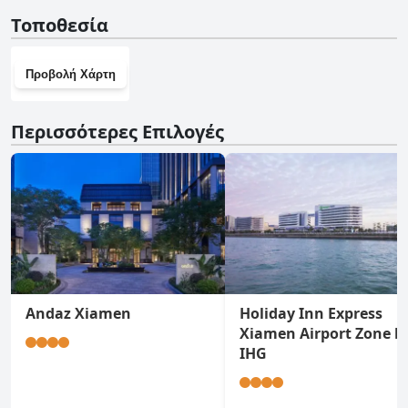
Ναι, το Holiday Inn Express Xiamen LuShan διαθέτει
Τοποθεσία
γυμναστήριο.
Προβολή Χάρτη
Περισσότερες Επιλογές
Andaz Xiamen
Holiday Inn Express
Xiamen Airport Zone b
IHG