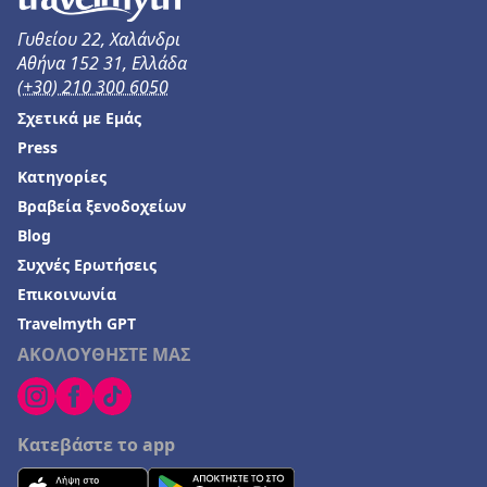
Ξενοδοχεία στην Αγριά
Γυθείου 22, Χαλάνδρι
Ξενοδοχεία στη Φούρκα
Αθήνα 152 31, Ελλάδα
Ξενοδοχεία στη Λέρο
(+30) 210 300 6050
Σχετικά με Εμάς
Ξενοδοχεία στο Γαλαξίδι
Press
Ξενοδοχεία στον Αστακό
Κατηγορίες
Ξενοδοχεία στα Καλά Νερά
Βραβεία ξενοδοχείων
Ξενοδοχεία στη Σέριφο
Blog
Συχνές Ερωτήσεις
Ξενοδοχεία στην Ισθμία
Επικοινωνία
Travelmyth GPT
ΑΚΟΛΟΥΘΗΣΤΕ ΜΑΣ
Κατεβάστε το app