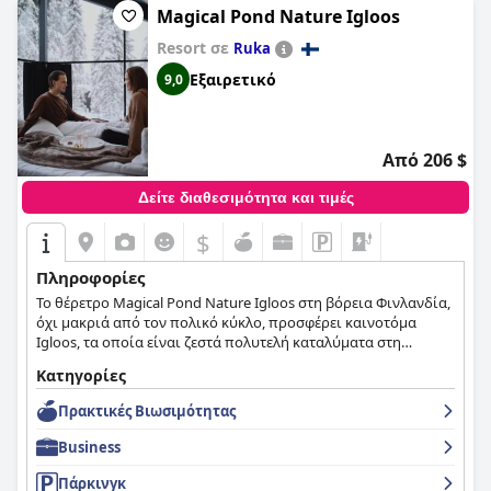
επισκέπτες που αναζητούν τόσο άνεση όσο και χαρακτήρα.
Hotel στο Oulu είναι μια ασφαλής και ποιοτική επιλογή για
Magical Pond Nature Igloos
τους ταξιδιώτες που αναζητούν μια καθαρή και άνετη
Resort σε
Ruka
διαμονή με εξαιρετικές υπηρεσίες και ανέσεις.
Εξαιρετικό
9,0
Από 206 $
Δείτε διαθεσιμότητα και τιμές
$
Πληροφορίες
Το θέρετρο Magical Pond Nature Igloos στη βόρεια Φινλανδία,
όχι μακριά από τον πολικό κύκλο, προσφέρει καινοτόμα
Igloos, τα οποία είναι ζεστά πολυτελή καταλύματα στη
σύγχρονη σκανδιναβική διακόσμηση και άνεση, σε
Κατηγορίες
συνδυασμό με έξυπνα γραφικά παράθυρα για να βυθιστείτε
πραγματικά στην άγρια φύση και τα φυσικά θαύματα.Ως εκ
Πρακτικές Bιωσιμότητας
τούτου, περιπέτεια σε ειρηνικά και υπέροχα δάση,
εξερευνήστε την άγρια φύση σε ένα έλκηθρο που τραβιέται
Business
από huskies, ή επιταχύνετε με το δικό σας snowmobile. Κάθε
εποχή έχει πλεονεκτήματα: πεζοπορία και πεζοπορία σε μια
Πάρκινγκ