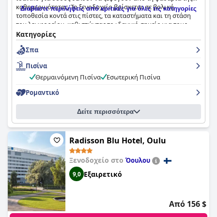
θέα από πολλά δωμάτια. Η ατμόσφαιρα περιγράφεται συχνά
καθημερινότητας. Το ξενοδοχείο βρίσκεται σε βολική
Διαβάστε περιλήψεις από κριτικές για όλες τις κατηγορίες
ως ζεστή και ειρηνική, αν και ορισμένοι επισκέπτες
τοποθεσία κοντά στις πίστες, τα καταστήματα και τη στάση
σημειώνουν την έλλειψη κλιματισμού και προτείνουν την
του λεωφορείου, καθιστώντας το ιδανικό σημείο για τους
προσθήκη μικρών ψυγείων για ευκολία.
λάτρεις του σκι κατά τη διάρκεια της χειμερινής περιόδου. Οι
Κατηγορίες
επισκέπτες εκστασιάζονται για το πρωινό και το δείπνο, με το
Η καθαριότητα είναι το δυνατό σημείο του ξενοδοχείου, με
Σπα
μενού a'la carte να λαμβάνει ιδιαίτερα υψηλούς επαίνους. Τα
τους επισκέπτες να επαινούν συχνά τους πεντακάθαρους και
δωμάτια είναι άνετα, μοντέρνα, καθαρά, ευρύχωρα και
καλοδιατηρημένους εσωτερικούς χώρους. Περιστασιακά
Πισίνα
όμορφα διακοσμημένα, ενώ ορισμένα διαθέτουν ιδιωτικά
αναφέρονται κάποια μικροπροβλήματα, όπως η σκόνη στις
σπα και γυάλινα μπαλκόνια. Το προσωπικό είναι εξαιρετικά
Θερμαινόμενη Πισίνα
Εσωτερική Πισίνα
γωνίες, αλλά η γενική συναίνεση είναι ότι το ξενοδοχείο είναι
φιλικό και προσεκτικό, υπερβαίνοντας κάθε όριο για την
πολύ καθαρό, συμβάλλοντας σε ένα ήσυχο και ευχάριστο
Ρομαντικό
ικανοποίηση των αναγκών των επισκεπτών. Το Zen Spa είναι
περιβάλλον.
μια επίσκεψη που πρέπει να επισκεφθείτε, περιγράφεται ως
χαλαρωτικό και μια τέλεια προσθήκη σε κάθε σας διακοπές.
Δείτε περισσότερα
Το προσωπικό του
Hotel Lasaretti
ξεχωρίζει για τη φιλικότητα,
Αν και τα κρεβάτια του ξενοδοχείου έλαβαν ανάμεικτες
τον επαγγελματισμό και την εξυπηρετικότητά του. Από τη
κριτικές, το
Hotel Aateli Hillside
είναι ο ιδανικός προορισμός
ρεσεψιόν μέχρι το εστιατόριο και την καθαριότητα, το
για μια ρομαντική απόδραση, παρέχοντας μια οικεία
Radisson Blu Hotel, Oulu
προσωπικό αφήνει θετικές εντυπώσεις, ενισχύοντας τη
ατμόσφαιρα και ένα γοητευτικό περιβάλλον σε αλπικό στιλ.
συνολική εμπειρία του επισκέπτη. Παρά τα περιστασιακά
Συνολικά, το
Hotel Aateli Hillside
είναι ένα ξενοδοχείο
γλωσσικά εμπόδια, η ικανότητα και η ευγένεια του
Ξενοδοχείο στο
Όουλου
κορυφαίας ποιότητας που ικανοποιεί όλες τις ανάγκες σας
προσωπικού επαινούνται σταθερά.
για μια ήρεμη και πολυτελή διαμονή.
Εξαιρετικό
9,0
Το WiFi στο ξενοδοχείο είναι γενικά αξιόπιστο και γρήγορο,
αν και ορισμένοι επισκέπτες αντιμετωπίζουν περιστασιακά
προβλήματα σύνδεσης και ασταθείς συνδέσεις. Οι οικογένειες
Από 156 $
βρίσκουν το ξενοδοχείο φιλόξενο με επιλογές φαγητού