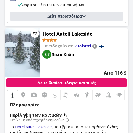
πανδαισία χρωμάτων του φθινοπώρου και λευκές νύχτες της
Φόρτιση ηλεκτρικών αυτοκινήτων
άνοιξης και του καλοκαιριού με πολλά πουλιά και άγρια ζώα
για να εντοπίσετε. Το εστιατόριο στις εγκαταστάσεις παρέχει
Δείτε περισσότερα
περαιτέρω απολαύσεις σε όλες τις αισθήσεις.
Hotel Aateli Lakeside
Ξενοδοχείο σε
Vuokatti
Πολύ Καλό
8,7
Από 116 $
Δείτε διαθεσιμότητα και τιμές
$
Πληροφορίες
Περίληψη των κριτικών
Περίληψη από τεχνητή νοημοσύνη
Το
Hotel Aateli Lakeside
, που βρίσκεται στις παρθένες όχθες
της λίμνης Nuasjärvi, προσφέρει στους επισκέπτες ένα