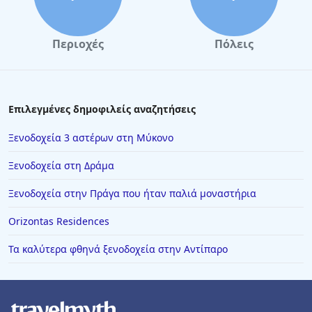
Ξενοδοχεία στη Χαλκίδα
Ξενοδοχεία στη Μυτιλήνη
Περιοχές
Πόλεις
Ξενοδοχεία στην Ξάνθη
Ξενοδοχεία στην Ελαφόνησο
Ξενοδοχεία στο Πευκοχώρι
Επιλεγμένες δημοφιλείς αναζητήσεις
Ξενοδοχεία στην Κοζάνη
Ξενοδοχεία 3 αστέρων στη Μύκονο
Ξενοδοχεία στη Σκύρο
Ξενοδοχεία στη Δράμα
Ξενοδοχεία στη Βαρκελώνη
Ξενοδοχεία στην Πράγα που ήταν παλιά μοναστήρια
Ξενοδοχεία στην Κυπαρισσία
Orizontas Residences
Ξενοδοχεία στο Λονδίνο
Ξενοδοχεία στην Άρτα
Τα καλύτερα φθηνά ξενοδοχεία στην Αντίπαρο
Ξενοδοχεία στον Παλαιό Άγιο Αθανάσιο
Ξενοδοχεία στον Ψαθόπυργο