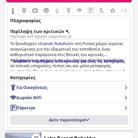
περιόδους. Ενώ ορισμένοι επισκέπτες βρήκαν τα δωμάτια
άνετα και ήσυχα, άλλοι τόνισαν την ανάγκη για ανακαίνιση
$
+3
και καλύτερη συντήρηση.
Πληροφορίες
Η καθαριότητα σε όλο το ξενοδοχείο είναι γενικά
ικανοποιητική αλλά ασυνεπής, με ορισμένους χώρους όπως
Περίληψη των κριτικών
τα μπαλκόνια και τα μπάνια να χρειάζονται πιο ενδελεχή
Περίληψη από τεχνητή νοημοσύνη
προσοχή. Το προσωπικό λαμβάνει υψηλούς βαθμούς για τη
Το ξενοδοχείο «
Scandic Rukahovi
» στη Ρούκα χαίρει ευρείας
φιλικότητα και την εξυπηρετικότητά του, συμβάλλοντας
αναγνώρισης για την εξαιρετική του τοποθεσία, έναν
σημαντικά στις θετικές εμπειρίες των επισκεπτών. Ωστόσο,
καθοριστικό παράγοντα στις θετικές του κριτικές.
αναφέρθηκαν περιστασιακά λάθη στην εξυπηρέτηση και
Φωλιασμένο σε κεντρικό σημείο, παρέχει εύκολη πρόσβαση
Διαβάστε περιλήψεις από κριτικές για όλες τις κατηγορίες
προβλήματα στελέχωσης.
σε τοπικές υπηρεσίες, πίστες σκι και μέσα μεταφοράς,
συμπεριλαμβανομένου ενός σύντομου περιπάτου στο χωριό
Η υπηρεσία Wi-Fi του ξενοδοχείου είναι λειτουργική αλλά όχι
και την γόνδολα. Αυτή η στρατηγική θέση είναι ιδανική τόσο
Κατηγορίες
εξαιρετική, καλύπτοντας τις βασικές ανάγκες συνδεσιμότητας,
για χειμερινούς όσο και για καλοκαιρινούς επισκέπτες,
αλλά υστερεί σε ταχύτητα και αξιοπιστία. Από την άλλη
Για Οικογένειες
συμπληρωμένη από εκπληκτική φυσική θέα, ενισχύοντας τη
πλευρά, το σπα είναι ένα αξιόλογο χαρακτηριστικό με την
συνολική εμπειρία των επισκεπτών.
ποικιλία των σάουνων και των εγκαταστάσεών του που
Δωρεάν WiFi
απευθύνονται σε όλες τις ηλικιακές ομάδες. Η σάουνα καπνού
Οι προσφορές πρωινού του ξενοδοχείου περιγράφονται
και οι δραστηριότητες στην παγωμένη τρύπα επαινούνται
Πάρκινγκ
συχνά ως πρώτης τάξεως, με μια ποικιλία επιλογών,
ιδιαίτερα, παρά μικρά μειονεκτήματα όπως περιστασιακά
συμπεριλαμβανομένων vegan και χωρίς γλουτένη επιλογών.
κλεισίματα για συντήρηση και συνωστισμό.
Δείτε περισσότερα
Οι επισκέπτες εκτιμούν την αφθονία και την ποιότητα του
πρωινού, καθώς και την όμορφη θέα από την τραπεζαρία. Η
Οι εγκαταστάσεις του γυμναστηρίου και της πισίνας επίσης
εξυπηρέτηση χαρακτηρίζεται ως φιλική και εξυπηρετική,
λαμβάνουν θετικά σχόλια. Το γυμναστήριο είναι καλά
αναβαθμίζοντας περαιτέρω την εμπειρία του φαγητού.