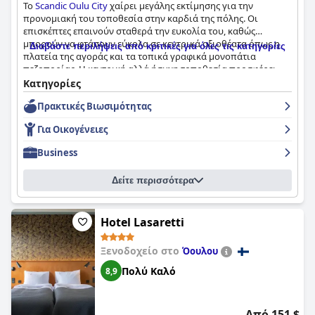
Το
Scandic Oulu City
χαίρει μεγάλης εκτίμησης για την
Χαρακτηριστικά όπως σάουνες, μπαλκόνια και μπανιέρες
προνομιακή του τοποθεσία στην καρδιά της πόλης. Οι
προσθέτουν στην πολυτελή αίσθηση, ενώ πρακτικές ανέσεις
επισκέπτες επαινούν σταθερά την ευκολία του, καθώς
όπως κλιματισμός και ενδοδαπέδια θέρμανση ενισχύουν την
μπορούν να φτάσουν εύκολα σε κεντρικά αξιοθέατα όπως η
Διαβάστε περιλήψεις από κριτικές για όλες τις κατηγορίες
άνεση. Η καθαριότητα αποτελεί σταθερό σημείο αναφοράς,
πλατεία της αγοράς και τα τοπικά γραφικά μονοπάτια
συμβάλλοντας σε μια ξεκούραστη και ευχάριστη διαμονή.
πεζοπορίας. Η κεντρική αλλά ήσυχη τοποθεσία προσφέρει
μια γαλήνια ατμόσφαιρα, ενισχύοντας τη συνολική εμπειρία.
Κατηγορίες
Το προσωπικό του
Lapland Hotels Oulu
επαινείται συνεχώς
Παράλληλα με την εξαιρετική του τοποθεσία, το ξενοδοχείο
για τη φιλική και επαγγελματική εξυπηρέτηση. Οι επισκέπτες
Πρακτικές Bιωσιμότητας
παρέχει ένα άνετο και φιλόξενο περιβάλλον.
εκτιμούν την προσεκτική και υποστηρικτική συμπεριφορά
των υπαλλήλων, η οποία ενισχύει σημαντικά τη συνολική
Για Οικογένειες
Το πρωινό στο
Scandic Oulu City
περιγράφεται συχνά ως
εμπειρία φιλοξενίας.
ποικίλο, άφθονο και υψηλής ποιότητας, καλύπτοντας
Business
διάφορες διατροφικές ανάγκες με μια εντυπωσιακή επιλογή
Το ξενοδοχείο παρέχει αξιόπιστο δωρεάν Wi-Fi, αν και με
που περιλαμβάνει τόσο ζεστά όσο και κρύα πιάτα, καθώς και
κάποιους περιορισμούς, και ένα μικρό, καλά εξοπλισμένο
Δείτε περισσότερα
επιλογές χωρίς γλουτένη. Ενώ ορισμένοι επισκέπτες βρήκαν
γυμναστήριο που καλύπτει τις ανάγκες των περισσότερων
τις προσφορές πρωινού στάνταρ για ένα φινλανδικό
επισκεπτών. Η πισίνα, ενώ είναι γενικά καθαρή και εκτιμάται,
ξενοδοχείο, η γενική ομοφωνία υπογραμμίζει την ποιότητα,
σημειώνεται ότι είναι πολύ κρύα από ορισμένους επισκέπτες,
την ποικιλία και την ικανοποίηση του γεύματος.
Hotel Lasaretti
αλλά εξακολουθεί να προσθέτει αξία στις ανέσεις του
ξενοδοχείου.
Τα σχόλια των επισκεπτών σχετικά με τα δωμάτια
Ξενοδοχείο στο
Όουλου
υπογραμμίζουν την ευρυχωρία και την καθαριότητά τους. Τα
Ο χώρος στάθμευσης παρουσιάζει κάποιες προκλήσεις, με τις
Πολύ Καλό
8,9
δωμάτια σημειώνονται ως άνετα, ήσυχα και εξοπλισμένα με
περιορισμένες και ακριβές επιλογές να αναφέρονται συχνά ως
πρακτικές ανέσεις, όπως κλιματισμό, φούρνο μικροκυμάτων
μειονέκτημα. Ενώ υπάρχουν κοντινές και υπόγειες
και σκεύη. Ενώ ορισμένοι επισκέπτες αντιμετώπισαν μικρά
εγκαταστάσεις στάθμευσης, μπορεί να είναι στενές και
προβλήματα με τον θόρυβο των δωματίων και περιστασιακές
Από 151 $