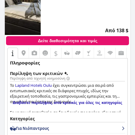
Από 138 $
Δείτε διαθεσιμότητα και τιμές
$
Πληροφορίες
Περίληψη των κριτικών
Περίληψη από τεχνητή νοημοσύνη
Το
Lapland Hotels Oulu
έχει συγκεντρώσει μια σειρά από
εντυπωσιακές κριτικές σε διάφορες πτυχές, ιδίως την
εξαιρετική τοποθεσία, τις γαστρονομικές εμπειρίες και τη
συνολική ποιότητα της διαμονής.
Διαβάστε περιλήψεις από κριτικές για όλες τις κατηγορίες
Σε κεντρική τοποθεσία, το ξενοδοχείο προσφέρει εξαιρετική
πρόσβαση στα κύρια αξιοθέατα του Oulu, τους εμπορικούς
Κατηγορίες
δρόμους και τον κεντρικό σιδηροδρομικό σταθμό, όλα σε
Για Νιόπαντρους
κοντινή απόσταση με τα πόδια. Η γειτνίαση με τα πάρκα
Ainola και Hupisaaret προσφέρει ένα ιδανικό περιβάλλον για