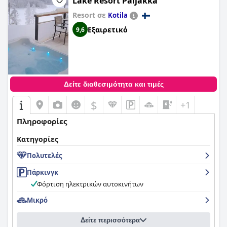
Lake Resort Paljakka
εξοπλισμένο και απευθύνεται σε ενεργούς επισκέπτες, αν και
η χρήση του συνεπάγεται επιπλέον κόστος. Η περιοχή της
Resort σε
Kotila
Αν και οι κριτικές για το δείπνο είναι ανάμεικτες, ένας
πισίνας, που διαθέτει ευέλικτες και χαλαρωτικές πισίνες και
σημαντικός αριθμός επισκεπτών επαινεί τη νοστιμιά του
Εξαιρετικό
9,6
σάουνες, είναι ένα highlight, αν και μπορεί να γίνει γεμάτη και
μενού και την ποιότητα του φαγητού, παρά τις περιστασιακές
ο φωτισμός θα μπορούσε να βελτιωθεί.
κριτικές για συγκεκριμένα πιάτα.
Συνολικά, το
Holiday Club Katinkulta
προσφέρει ένα
Τα καταλύματα του ξενοδοχείου ποικίλλουν ευρέως σε
συνδυασμό χαλάρωσης και ενεργών δραστηριοτήτων σε ένα
εκσυγχρονισμό και άνεση. Οι επισκέπτες απολαμβάνουν τα
γραφικό περιβάλλον, με περιθώρια βελτίωσης στην ανανέωση
ευρύχωρα, καθαρά και άνετα δωμάτια, συχνά τονίζοντας την
Δείτε διαθεσιμότητα και τιμές
των δωματίων, τη συνέπεια της καθαριότητας και ορισμένες
ελκυστική θέα, τα άνετα στρώματα και το φιλικό προς τα
πτυχές της γαστρονομικής εμπειρίας.
κατοικίδια περιβάλλον. Ωστόσο, τα δωμάτια στα παλαιότερα
$
+1
τμήματα του ξενοδοχείου παρουσιάζουν κάποια φθορά και
ασυνέπειες στον έλεγχο της θερμοκρασίας, κάτι που μπορεί
Πληροφορίες
να αποτελέσει ενόχληση.
Κατηγορίες
Η καθαριότητα λαμβάνει ανάμεικτα σχόλια. Ενώ πολλοί
βρίσκουν τα δωμάτια και τους κοινόχρηστους χώρους
Πολυτελές
καθαρούς και καλά συντηρημένους, ορισμένοι αναφέρουν
Πάρκινγκ
παραλείψεις στις υπηρεσίες καθαριότητας και περιστασιακά
βρώμικα αντικείμενα.
Φόρτιση ηλεκτρικών αυτοκινήτων
Το προσωπικό του
Μικρό
Scandic Rukahovi
επαινείται συχνά για τη
φιλικότητα και την εξυπηρετικότητά του, ιδιαίτερα η ομάδα
υποδοχής, συμβάλλοντας σε μια ζεστή και φιλόξενη
Δείτε περισσότερα