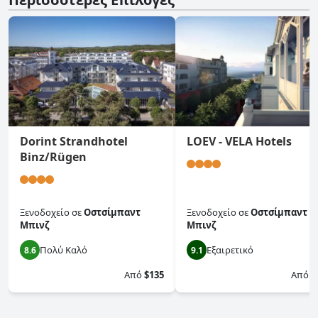
Dorint Strandhotel
LOEV - VELA Hotels
Binz/Rügen
Ξενοδοχείο
σε
Οστσίμπαντ
Ξενοδοχείο
σε
Οστσίμπαντ
Μπινζ
Μπινζ
Πολύ Καλό
Εξαιρετικό
8.6
9.1
Από
$135
Από
$