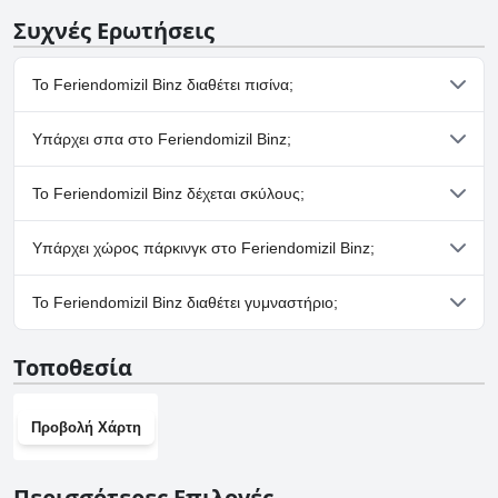
Συχνές Ερωτήσεις
Το Feriendomizil Binz διαθέτει πισίνα;
Ναι, το Feriendomizil Binz διαθέτει πισίνα/πισίνες που
Υπάρχει σπα στο Feriendomizil Binz;
ανήκουν σε μία ή περισσότερες από τις ακόλουθες κατηγορίες:
Θερμαινόμενη Πισίνα, Εσωτερική Πισίνα.
Όχι, το Feriendomizil Binz δεν διαθέτει σπα.
Το Feriendomizil Binz δέχεται σκύλους;
Όχι, το Feriendomizil Binz δεν δέχεται σκύλους.
Υπάρχει χώρος πάρκινγκ στο Feriendomizil Binz;
Όχι, δεν υπάρχουν εγκαταστάσεις πάρκινγκ στο Feriendomizil
Το Feriendomizil Binz διαθέτει γυμναστήριο;
Binz.
Όχι, το Feriendomizil Binz δεν διαθέτει γυμναστήριο.
Τοποθεσία
Προβολή Χάρτη
Περισσότερες Επιλογές