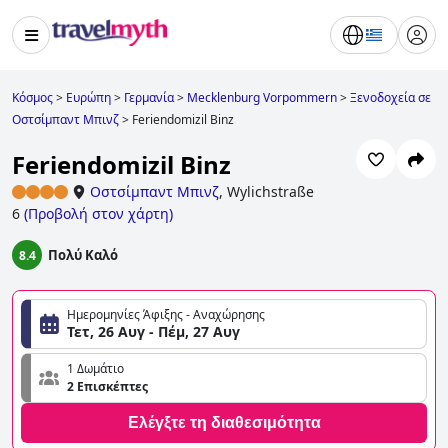
Κόσμος
>
Ευρώπη
>
Γερμανία
>
Mecklenburg Vorpommern
>
Ξενοδοχεία σε
Οστσίμπαντ Μπινζ
>
Feriendomizil Binz
Feriendomizil Binz
Οστσίμπαντ Μπινζ
,
Wylichstraße
6
(
Προβολή στον χάρτη
)
Πολύ Καλό
8.4
Ημερομηνίες Άφιξης - Αναχώρησης
Τετ, 26 Αυγ - Πέμ, 27 Αυγ
1 Δωμάτιο
2 Επισκέπτες
Ελέγξτε τη διαθεσιμότητα