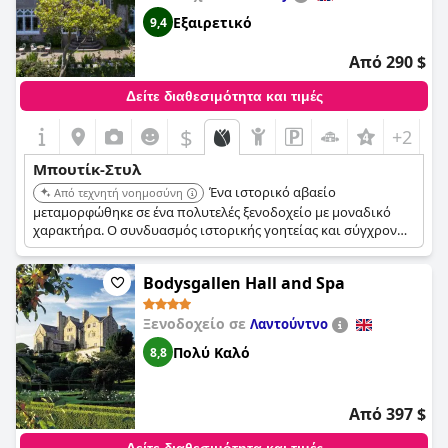
Εξαιρετικό
9,4
Από 290 $
Δείτε διαθεσιμότητα και τιμές
$
+2
Μπουτίκ-Στυλ
Ένα ιστορικό αβαείο
Από τεχνητή νοημοσύνη
μεταμορφώθηκε σε ένα πολυτελές ξενοδοχείο με μοναδικό
χαρακτήρα. Ο συνδυασμός ιστορικής γοητείας και σύγχρονων
ανέσεων προσφέρει ένα εξατομικευμένο και κομψό
καταφύγιο.
Bodysgallen Hall and Spa
Ξενοδοχείο σε
Λαντούντνο
Πολύ Καλό
8,8
Από 397 $