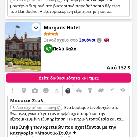
μοντέρνα διαμονή στο βικτοριανό παραθαλάσσιο θέρετρο
του Llandudno. Η εξατομικευμένη εξυπηρέτηση και ο
σύγχρονος σχεδιασμός δημιουργούν μια άνετη και
εκλεπτυσμένη εμπειρία.
Morgans Hotel
Ξενοδοχείο στο
Σουόνσι
Πολύ Καλό
8,7
Από 132 $
Δείτε διαθεσιμότητα και τιμές
$
Μπουτίκ-Στυλ
Ένα boutique ξενοδοχείο στο
Από τεχνητή νοημοσύνη
Swansea, γνωστό για τον κομψό σχεδιασμό και την
εξατομικευμένη εξυπηρέτηση. Η κεντρική τοποθεσία και τα
κομψά καταλύματα προσφέρουν μια άνετη και εκλεπτυσμένη
Περίληψη των κριτικών που σχετίζονται με την
διαμονή.
κατηγορία «Μπουτίκ-Στυλ»