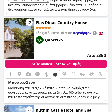
Βρίσκεται σε κορυφή βράχου με
Από τεχνητή νοημοσύνη
θέα στο Saundersfoot, διαθέτει βραβευμένο σπα. Η θαλάσσια
διακόσμηση και τα τοπικά έργα τέχνης δημιουργούν ένα
κομψό και χαλαρωτικό περιβάλλον.
Plas Dinas Country House
Εξοχική κατοικία σε
Κερνάρφον
Εξαιρετικό
9,4
Από 236 $
Δείτε διαθεσιμότητα και τιμές
$
Μπουτίκ-Στυλ
Μοναδική παλιά εξοχική κατοικία που συνδυάζει τις
σύγχρονες εγκαταστάσεις με τα έπιπλα 400 ετών, τα αντίκες
και τα πορτραίτα της οικογένειας Armstrong-Jones, ένα μείγμα
ιστορίας και πολυτέλειας.
Ruthin Castle Hotel and Spa