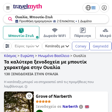
Ουαλία, Μπουτίκ-Στυλ
Προσθήκη ημερομηνιών
2 Επισκέπτες
1 Δωμάτιο
Μπουτίκ-Στυλ
Δωρεάν WiFi
Πάρκινγκ
Μικρό
Conwy
Gwynedd
Εύρος τιμών
Κατάταξη με
Κόσμος
>
Ευρώπη
>
Ηνωμένο Βασίλειο
>
Ουαλία
Τα καλύτερα ξενοδοχεία με μπουτίκ
χαρακτήρα στην Ουαλία
130 ΞΕΝΟΔΟΧΕΙΑ ΣΤΗΝ ΟΥΑΛΙΑ
Η κατάταξη μπορεί να επηρεαστεί από τις προμήθειες που
λαμβάνουμε.
Grove of Narberth
Ξενοδοχείο σε
Narberth