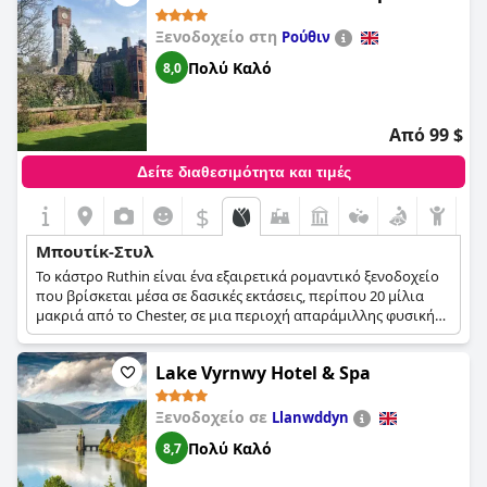
Ξενοδοχείο στη
Ρούθιν
Πολύ Καλό
8,0
Από 99 $
Δείτε διαθεσιμότητα και τιμές
$
Μπουτίκ-Στυλ
Το κάστρο Ruthin είναι ένα εξαιρετικά ρομαντικό ξενοδοχείο
που βρίσκεται μέσα σε δασικές εκτάσεις, περίπου 20 μίλια
μακριά από το Chester, σε μια περιοχή απαράμιλλης φυσικής
ομορφιάς.
Lake Vyrnwy Hotel & Spa
Ξενοδοχείο σε
Llanwddyn
Πολύ Καλό
8,7