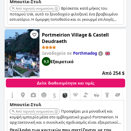
Μπουτίκ-Στυλ
Βρίσκεται κατά μήκος του
Από τεχνητή νοημοσύνη
ποταμού Usk, αυτό το ξενοδοχείο φιλοξενεί ένα βραβευμένο
εστιατόριο. Η όμορφη τοποθεσία και οι γκουρμέ επιλογές
φαγητού δημιουργούν μια αξέχαστη γαστρονομική εμπειρία.
Portmeirion Village & Castell
Deudraeth
Ξενοδοχείο σε
Porthmadog
Εξαιρετικό
9,3
Από 254 $
Δείτε διαθεσιμότητα και τιμές
$
Μπουτίκ-Στυλ
Προσφέρει μια μοναδική και
Από τεχνητή νοημοσύνη
κομψή εμπειρία μέσα στο εμβληματικό χωριό Portmeirion. Η
αρχιτεκτονική και ο συνολικός σχεδιασμός είναι εξαιρετικοί,
προσφέροντας μια αξέχαστη και εξατομικευμένη διαμονή. Οι
Περίληψη των κριτικών που σχετίζονται με την