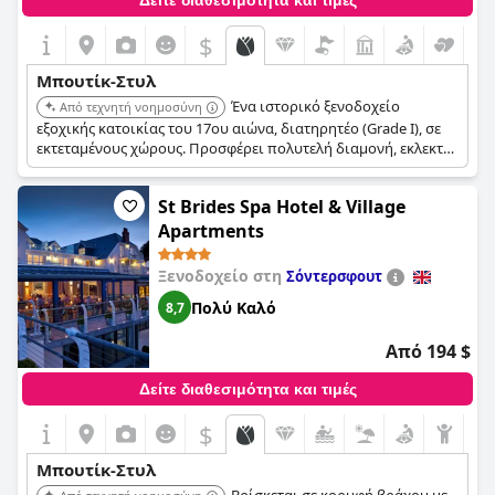
Δείτε διαθεσιμότητα και τιμές
$
Μπουτίκ-Στυλ
Ένα ιστορικό ξενοδοχείο
Από τεχνητή νοημοσύνη
εξοχικής κατοικίας του 17ου αιώνα, διατηρητέο (Grade I), σε
εκτεταμένους χώρους. Προσφέρει πολυτελή διαμονή, εκλεκτή
κουζίνα και σπα, παρέχοντας μια υψηλής ποιότητας,
μοναδική απόδραση με έμφαση στην εξυπηρέτηση και τον
St Brides Spa Hotel & Village
ιστορικό χαρακτήρα.
Apartments
Ξενοδοχείο στη
Σόντερσφουτ
Πολύ Καλό
8,7
Από 194 $
Δείτε διαθεσιμότητα και τιμές
$
Μπουτίκ-Στυλ