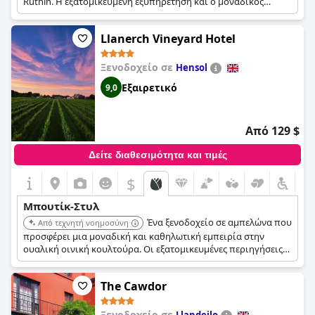
Ruthin. Η εξατομικευμένη εξυπηρέτηση και ο μοναδικός
σχεδιασμός δημιουργούν μια αξέχαστη και εκλεπτυσμένη
διαμονή.
Llanerch Vineyard Hotel
Ξενοδοχείο σε
Hensol
Εξαιρετικό
9,0
Από 129 $
Δείτε διαθεσιμότητα και τιμές
$
+6
Μπουτίκ-Στυλ
Ένα ξενοδοχείο σε αμπελώνα που
Από τεχνητή νοημοσύνη
προσφέρει μια μοναδική και καθηλωτική εμπειρία στην
ουαλική οινική κουλτούρα. Οι εξατομικευμένες περιηγήσεις
και γευσιγνωσίες, σε συνδυασμό με πολυτελή καταλύματα,
δημιουργούν μια αξέχαστη διαμονή.
The Cawdor
Ξενοδοχείο σε