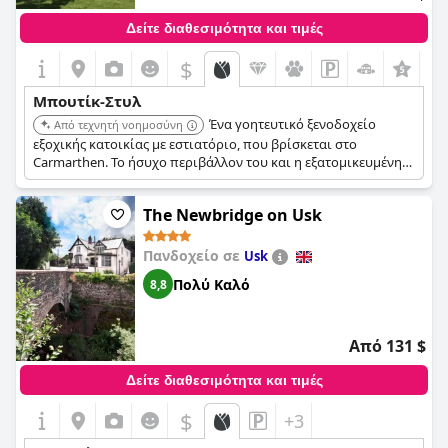
Δείτε διαθεσιμότητα και τιμές
$
+4
Μπουτίκ-Στυλ
Ένα γοητευτικό ξενοδοχείο
Από τεχνητή νοημοσύνη
εξοχικής κατοικίας με εστιατόριο, που βρίσκεται στο
Carmarthen. Το ήσυχο περιβάλλον του και η εξατομικευμένη
εξυπηρέτηση προσφέρουν ένα χαλαρωτικό και μοναδικό
καταφύγιο.
The Newbridge on Usk
Πανδοχείο σε
Usk
Πολύ Καλό
8,8
Από 131 $
Δείτε διαθεσιμότητα και τιμές
$
+3