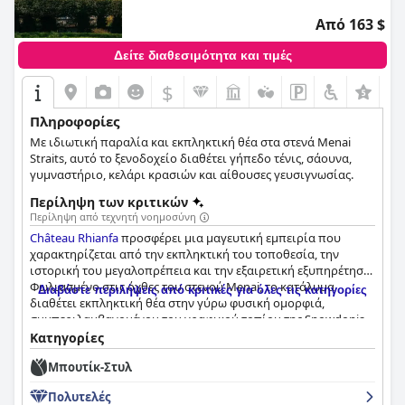
Από 163 $
Δείτε διαθεσιμότητα και τιμές
$
+5
Πληροφορίες
Με ιδιωτική παραλία και εκπληκτική θέα στα στενά Menai
Straits, αυτό το ξενοδοχείο διαθέτει γήπεδο τένις, σάουνα,
γυμναστήριο, κελάρι κρασιών και αίθουσες γευσιγνωσίας.
Περίληψη των κριτικών
Περίληψη από τεχνητή νοημοσύνη
Château Rhianfa
προσφέρει μια μαγευτική εμπειρία που
χαρακτηρίζεται από την εκπληκτική του τοποθεσία, την
ιστορική του μεγαλοπρέπεια και την εξαιρετική εξυπηρέτηση.
Φωλιασμένο στις όχθες του στενού Menai, το κατάλυμα
Διαβάστε περιλήψεις από κριτικές για όλες τις κατηγορίες
διαθέτει εκπληκτική θέα στην γύρω φυσική ομορφιά,
συμπεριλαμβανομένου του γραφικού τοπίου της Snowdonia.
Οι επισκέπτες εκτιμούν την γαλήνια ατμόσφαιρα του
Κατηγορίες
ξενοδοχείου, τους όμορφα διατηρημένους κήπους και τη
Μπουτίκ-Στυλ
μοναδική γοητεία της ιστορικής του αρχιτεκτονικής, η οποία
δημιουργεί ένα ειδυλλιακό περιβάλλον από την στιγμή της
Πολυτελές
άφιξης.