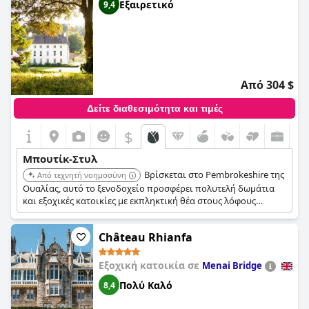
Εξαιρετικό
9,4
Από 304 $
Δείτε διαθεσιμότητα και τιμές
$
Μπουτίκ-Στυλ
Βρίσκεται στο Pembrokeshire της
Από τεχνητή νοημοσύνη
Ουαλίας, αυτό το ξενοδοχείο προσφέρει πολυτελή δωμάτια
και εξοχικές κατοικίες με εκπληκτική θέα στους λόφους
Preseli. Οι εκλεκτές επιλογές φαγητού και η εξατομικευμένη
εξυπηρέτηση δημιουργούν μια ρομαντική και αξέχαστη
Château Rhianfa
απόδραση στην εξοχή.
Εξοχική κατοικία σε
Menai Bridge
Πολύ Καλό
8,4