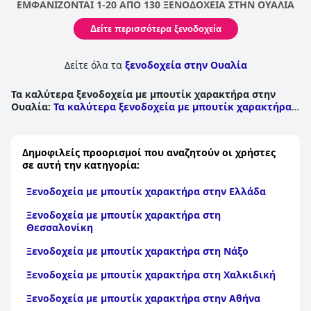
τους χώρους, οι επισκέπτες παραληρούν για το προσωπικό
ΕΜΦΑΝΙΖΟΝΤΑΙ 1-20 ΑΠΟ 130 ΞΕΝΟΔΟΧΕΙΑ ΣΤΗΝ ΟΥΑΛΙΑ
που είναι η σωτήρια χάρη αυτού του τόπου. Συνολικά, το Lake
Country House Hotel & Spa παρέχει μια εξαιρετική βάση για
Δείτε περισσότερα ξενοδοχεία
όσους εξερευνούν την όμορφη ύπαιθρο και είναι ένα
φανταστικό μέρος για να ξεφύγετε από τη φασαρία της
σύγχρονης ζωής και να χαλαρώσετε στην αγκαλιά της φύσης.
Δείτε όλα τα
ξενοδοχεία στην Ουαλία
Τα καλύτερα ξενοδοχεία με μπουτίκ χαρακτήρα στην
Ουαλία
:
Τα καλύτερα ξενοδοχεία με μπουτίκ χαρακτήρα
σε Conwy
|
Τα καλύτερα ξενοδοχεία με μπουτίκ
χαρακτήρα σε Gwynedd
|
Τα καλύτερα ξενοδοχεία με
μπουτίκ χαρακτήρα σε Pembrokeshire
|
Τα καλύτερα
Δημοφιλείς προορισμοί που αναζητούν οι χρήστες
ξενοδοχεία με μπουτίκ χαρακτήρα σε Ceredigion
|
Τα
σε αυτή την κατηγορία:
καλύτερα ξενοδοχεία με μπουτίκ χαρακτήρα σε
Carmarthenshire
|
Τα καλύτερα ξενοδοχεία με μπουτίκ
Ξενοδοχεία με μπουτίκ χαρακτήρα στην Ελλάδα
χαρακτήρα σε Powys
|
Τα καλύτερα ξενοδοχεία με
μπουτίκ χαρακτήρα στο Σουόνσι
|
Τα καλύτερα
Ξενοδοχεία με μπουτίκ χαρακτήρα στη
ξενοδοχεία με μπουτίκ χαρακτήρα στο Άνγκλεσι
|
Τα
Θεσσαλονίκη
καλύτερα ξενοδοχεία με μπουτίκ χαρακτήρα στο
Κάρντιφ
|
Τα καλύτερα ξενοδοχεία με μπουτίκ
Ξενοδοχεία με μπουτίκ χαρακτήρα στη Νάξο
χαρακτήρα σε Denbighshire
|
Τα καλύτερα ξενοδοχεία με
μπουτίκ χαρακτήρα σε Monmouthshire
|
Τα καλύτερα
Ξενοδοχεία με μπουτίκ χαρακτήρα στη Χαλκιδική
ξενοδοχεία με μπουτίκ χαρακτήρα σε Neath Port
Talbot
|
Τα καλύτερα ξενοδοχεία με μπουτίκ χαρακτήρα
Ξενοδοχεία με μπουτίκ χαρακτήρα στην Αθήνα
σε Bridgend
|
Τα καλύτερα ξενοδοχεία με μπουτίκ