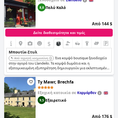
Llandeilo
Πολύ Καλό
8,8
Από 144 $
Δείτε διαθεσιμότητα και τιμές
$
Μπουτίκ-Στυλ
Ένα κομψό boutique ξενοδοχείο
Από τεχνητή νοημοσύνη
στην αγορά του Llandeilo. Τα κομψά δωμάτια και η
εξατομικευμένη εξυπηρέτηση δημιουργούν μια εκλεπτυσμένη
και άνετη εμπειρία.
Ty Mawr, Brechfa
Εξοχική κατοικία σε
Καρμάρθεν
Εξαιρετικό
9,5
Από 176 $