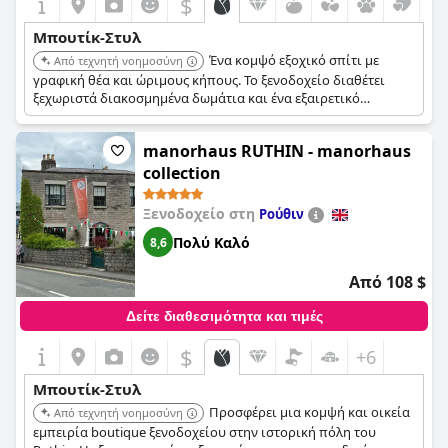
$
Μπουτίκ-Στυλ
Ένα κομψό εξοχικό σπίτι με
Από τεχνητή νοημοσύνη
γραφική θέα και ώριμους κήπους. Το ξενοδοχείο διαθέτει
ξεχωριστά διακοσμημένα δωμάτια και ένα εξαιρετικό
εστιατόριο, προσφέροντας μια κομψή και εξατομικευμένη
διαμονή. Η προσοχή στη λεπτομέρεια και η ποιότητα των
manorhaus RUTHIN - manorhaus
υπηρεσιών είναι εξαιρετικές.
collection
Ξενοδοχείο στη
Ρούθιν
Πολύ Καλό
8,6
Από 108 $
Δείτε διαθεσιμότητα και τιμές
$
+6
Μπουτίκ-Στυλ
Προσφέρει μια κομψή και οικεία
Από τεχνητή νοημοσύνη
εμπειρία boutique ξενοδοχείου στην ιστορική πόλη του