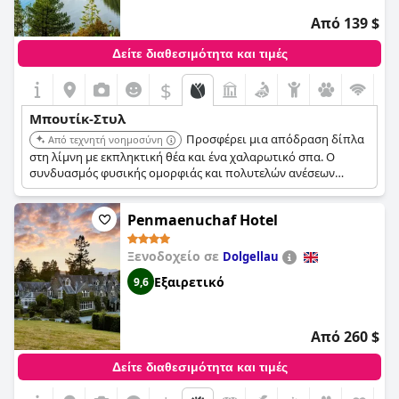
Από 139 $
Δείτε διαθεσιμότητα και τιμές
$
Μπουτίκ-Στυλ
Προσφέρει μια απόδραση δίπλα
Από τεχνητή νοημοσύνη
στη λίμνη με εκπληκτική θέα και ένα χαλαρωτικό σπα. Ο
συνδυασμός φυσικής ομορφιάς και πολυτελών ανέσεων
δημιουργεί μια εξατομικευμένη και ήρεμη εμπειρία.
Penmaenuchaf Hotel
Ξενοδοχείο σε
Dolgellau
Εξαιρετικό
9,6
Από 260 $
Δείτε διαθεσιμότητα και τιμές