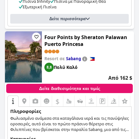
Πισίνα Infinity
Πισίνα με Πανοραμική Θέα
Εξωτερική Πισίνα
Δείτε περισσότερα
Four Points by Sheraton Palawan
Puerto Princesa
Resort σε
Sabang
Πολύ Καλό
8,8
Από 162 $
Δείτε διαθεσιμότητα και τιμές
$
Πληροφορίες
Φωλιασμένο ανάμεσα στα καταγάλανα νερά και τις πανύψηλες
οροσειρές, αυτό είναι το πρώτο πράσινο θέρετρο στις
Φιλιππίνες που βρίσκεται στην παραλία Sabang, μια από τις
προστατευόμενες περιοχές της χώρας.
Κατηγορίες