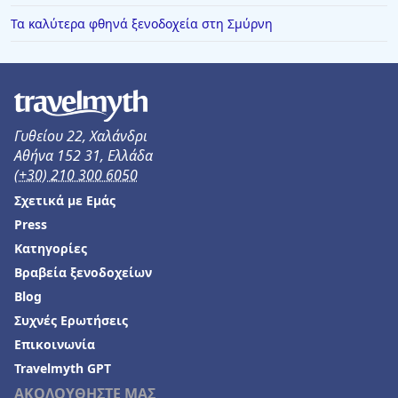
Ξενοδοχεία στη Στούπα
Τα καλύτερα φθηνά ξενοδοχεία στη Σμύρνη
Ξενοδοχεία στην Καλλιθέα Χαλκιδική
Ξενοδοχεία στη Μεθώνη
Ξενοδοχεία στον Ωρωπό
Γυθείου 22, Χαλάνδρι
Ξενοδοχεία στην Κρυοπηγή
Αθήνα 152 31, Ελλάδα
Ξενοδοχεία στην Αμμουδιά
(+30) 210 300 6050
Ξενοδοχεία σε Αιτωλικό
Σχετικά με Εμάς
Press
Ξενοδοχεία στο Μουζάκι
Κατηγορίες
Ξενοδοχεία στο Δρέπανο
Βραβεία ξενοδοχείων
Ξενοδοχεία στο Κανάλι
Blog
Ξενοδοχεία στον Πλακιά
Συχνές Ερωτήσεις
Επικοινωνία
Ξενοδοχεία στην Καλόγρια
Travelmyth GPT
ΑΚΟΛΟΥΘΗΣΤΕ ΜΑΣ