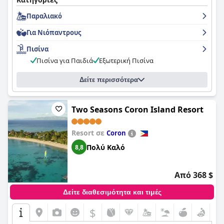
Παραλιακό
Για Νιόπαντρους
Πισίνα
Πισίνα για Παιδιά
Εξωτερική Πισίνα
Δείτε περισσότερα
Two Seasons Coron Island Resort
Resort σε
Coron
Πολύ Καλό
8,8
Από 368 $
Δείτε διαθεσιμότητα και τιμές
$