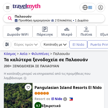
Παλαουάν
Προσθήκη ημερομηνιών
2 Επισκέπτες
1 Δωμάτιο
Δωρεάν WiFi
Πάρκινγκ
Μικρό
Πισίνα
Εξωτ
El Nido
Puerto Pri
Εύρος τιμών
Κατάταξη με
Κόσμος
>
Ασία
>
Φιλιππίνες
>
Παλαουάν
Τα καλύτερα ξενοδοχεία σε Παλαουάν
200+ ΞΕΝΟΔΟΧΕΙΑ ΣΕ ΠΑΛΑΟΥΑΝ
Η κατάταξη μπορεί να επηρεαστεί από τις προμήθειες που
λαμβάνουμε.
Pangulasian Island Resorts El Nido
Resort σε
El Nido
Εξαιρετικό
9,7