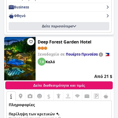
Business
Φθηνό
Δείτε περισσότερα
Deep Forest Garden Hotel
Ξενοδοχείο σε
Πουέρτο Πρινσέσα
Καλό
7,8
Από 21 $
Δείτε διαθεσιμότητα και τιμές
$
Πληροφορίες
Περίληψη των κριτικών