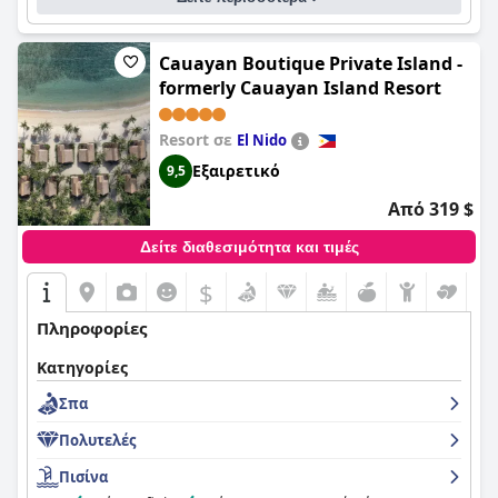
Cauayan Boutique Private Island -
formerly Cauayan Island Resort
Resort σε
El Nido
Εξαιρετικό
9,5
Από 319 $
Δείτε διαθεσιμότητα και τιμές
$
Πληροφορίες
Κατηγορίες
Σπα
Πολυτελές
Πισίνα