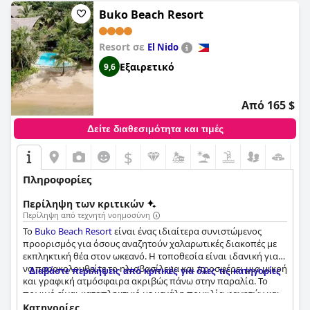
Buko Beach Resort
Resort σε
El Nido
Εξαιρετικό
9,6
Από 165 $
Δείτε διαθεσιμότητα και τιμές
$
Πληροφορίες
Περίληψη των κριτικών
Περίληψη από τεχνητή νοημοσύνη
Το
Buko Beach Resort
είναι ένας ιδιαίτερα συνιστώμενος
προορισμός για όσους αναζητούν χαλαρωτικές διακοπές με
εκπληκτική θέα στον ωκεανό. Η τοποθεσία είναι ιδανική για
να παρακολουθείτε το ηλιοβασίλεμα και προσφέρει μια μικρή
Διαβάστε περιλήψεις από κριτικές για όλες τις κατηγορίες
και γραφική ατμόσφαιρα ακριβώς πάνω στην παραλία. Το
πρωινό είναι καταπληκτικό με μεγάλη ποικιλία φαγητών και
ποτών για να διαλέξετε και τα δωμάτια είναι καθαρά, άνετα
Κατηγορίες