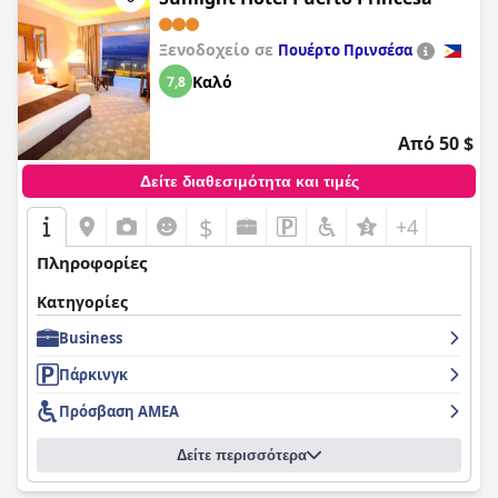
ανεπιφύλακτα από τους ταξιδιώτες, συμπεριλαμβανομένων
των διεθνών επισκεπτών.
Ξενοδοχείο σε
Πουέρτο Πρινσέσα
Καλό
7,8
Από 50 $
Δείτε διαθεσιμότητα και τιμές
$
+4
Πληροφορίες
Κατηγορίες
Business
Πάρκινγκ
Πρόσβαση ΑΜΕΑ
Δείτε περισσότερα