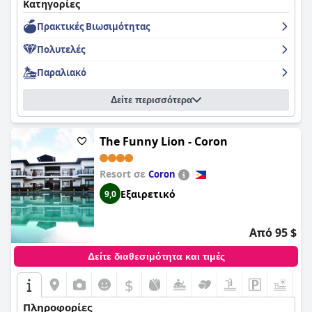
Κατηγορίες
Πρακτικές Bιωσιμότητας
Πολυτελές
Παραλιακό
Δείτε περισσότερα
The Funny Lion - Coron
Resort σε
Coron
Εξαιρετικό
9,0
Από 95 $
Δείτε διαθεσιμότητα και τιμές
$
+2
Πληροφορίες