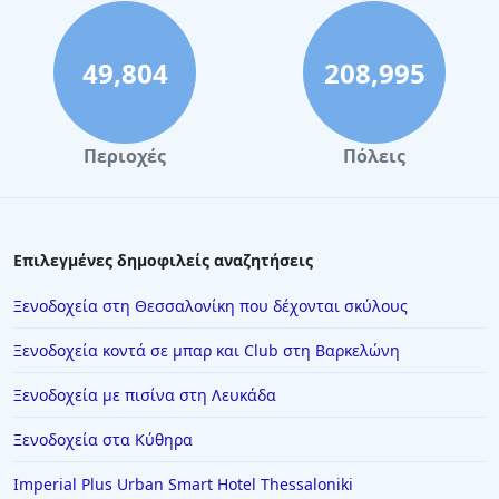
Ξενοδοχεία στη Ρώμη
Ξενοδοχεία στην Καστοριά
49,804
208,995
Ξενοδοχεία στην Αλεξανδρούπολη
Ξενοδοχεία στη Σκόπελο
Περιοχές
Πόλεις
Ξενοδοχεία στο Καρπενήσι
Ξενοδοχεία στην Πρέβεζα
Ξενοδοχεία στο Παρίσι
Επιλεγμένες δημοφιλείς αναζητήσεις
Ξενοδοχεία στην Καρδίτσα
Ξενοδοχεία στη Θεσσαλονίκη που δέχονται σκύλους
Ξενοδοχεία στους Νέους Πόρους
Ξενοδοχεία κοντά σε μπαρ και Club στη Βαρκελώνη
Ξενοδοχεία στην Ελούντα
Ξενοδοχεία με πισίνα στη Λευκάδα
Ξενοδοχεία στην Ικαρία
Ξενοδοχεία στα Κύθηρα
Ξενοδοχεία στην Κέα
Ξενοδοχεία στην Κομοτηνή
Imperial Plus Urban Smart Hotel Thessaloniki