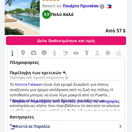
Resort σε
Πουέρτο Πρινσέσα
Πολύ Καλό
8,9
Από 57 $
Δείτε διαθεσιμότητα και τιμές
$
Πληροφορίες
Περίληψη των κριτικών
Περίληψη από τεχνητή νοημοσύνη
Το
Astoria Palawan
είναι ένα κρυφό διαμάντι για όσους
αναζητούν μια ήρεμη απόδραση από τη ζωή της πόλης. Η
τοποθεσία μπορεί να είναι λίγο μακριά από το Puerto
Princesa, αλλά η εκπληκτική θέα στην παραλία και οι
Διαβάστε περιλήψεις από κριτικές για όλες τις κατηγορίες
καταπράσινοι κήποι που περιβάλλουν το ακίνητο το κάνουν
να αξίζει την ώρα του ταξιδιού. Το ξενοδοχείο προσφέρει ένα
φανταστικό πρωινό με μεγάλη ποικιλία επιλογών, ιδανικό για
Κατηγορίες
κάθε γευστικό πόθο. Τα δωμάτια είναι ευρύχωρα, μοντέρνα
Κοντά σε Παραλία
και άνετα με προτεραιότητα στην καθαριότητα. Το προσωπικό