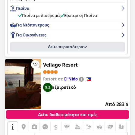
Πισίνα
Πισίνα με Διαδρομές
Εξωτερική Πισίνα
Για Νιόπαντρους
Για Οικογένειες
Δείτε περισσότερα
Vellago Resort
Resort σε
El Nido
Εξαιρετικό
9,3
Από 283 $
Δείτε διαθεσιμότητα και τιμές
$