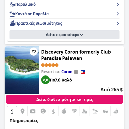
Παραλιακό
Κοντά σε Παραλία
Πρακτικές Bιωσιμότητας
Δείτε περισσότερα
Discovery Coron formerly Club
Paradise Palawan
Resort σε
Coron
Πολύ Καλό
8,8
Από 265 $
Δείτε διαθεσιμότητα και τιμές
$
Πληροφορίες