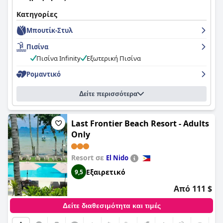
Κατηγορίες
Μπουτίκ-Στυλ
Πισίνα
Πισίνα Infinity
Εξωτερική Πισίνα
Ρομαντικό
Δείτε περισσότερα
Last Frontier Beach Resort - Adults
Only
Resort σε
El Nido
Εξαιρετικό
9,5
Από 111 $
Δείτε διαθεσιμότητα και τιμές