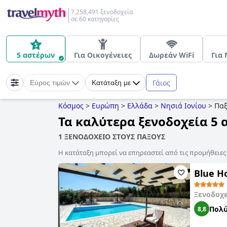
7,258,491 ξενοδοχεία
σε 60 κατηγορίες
5 αστέρων
Για Οικογένειες
Δωρεάν WiFi
Για
Γάιος
Εύρος τιμών
Κατάταξη με
Κόσμος
>
Ευρώπη
>
Ελλάδα
>
Νησιά Ιονίου
>
Παξ
Τα καλύτερα ξενοδοχεία 5
1 ΞΕΝΟΔΟΧΕΙΟ ΣΤΟΥΣ ΠΑΞΟΥΣ
Η κατάταξη μπορεί να επηρεαστεί από τις προμήθειε
Blue H
Ξενοδοχ
Πολύ
8,8