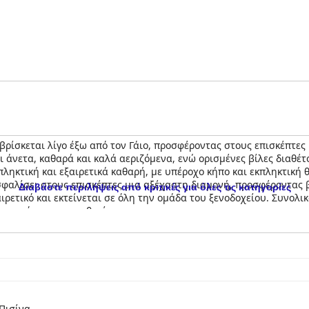
βρίσκεται λίγο έξω από τον Γάιο, προσφέροντας στους επισκέπτες
 άνετα, καθαρά και καλά αεριζόμενα, ενώ ορισμένες βίλες διαθέτου
ληκτική και εξαιρετικά καθαρή, με υπέροχο κήπο και εκπληκτική θ
ασφαλίσει στους επισκέπτες μια αξέχαστη διαμονή, προσφέροντας 
Διαβάστε περιλήψεις από κριτικές για όλες τις κατηγορίες
ιρετικό και εκτείνεται σε όλη την ομάδα του ξενοδοχείου. Συνολικ
αι μια όμορφη τοποθεσία.
Πισίνα