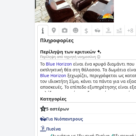
$
+8
Πληροφορίες
Περίληψη των κριτικών
Περίληψη από τεχνητή νοημοσύνη
Το
Blue Horizon
είναι ένα κρυφό διαμάντι που 
εκπληκτική θέα στη θάλασσα. Τα δωμάτια είναι
Blue Horizon
ξεχωρίζει, περιγράφεται ως καταπ
τον ιδιοκτήτη Σίμο, κάνει τα πάντα για να εξ
αποσκευές. Το επίπεδο εξυπηρέτησης είναι εξα
φιλόξενη εμπειρία με εξαιρετικό προσωπικό κ
Κατηγορίες
5 αστέρων
Για Νιόπαντρους
Πισίνα
Δωμάτια με Ιδιωτική Πισίνα
Εξωτερική 