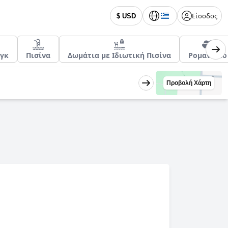
Είσοδος
$ USD
γκ
Πισίνα
Δωμάτια με Ιδιωτική Πισίνα
Ρομαντικό
Προβολή Χάρτη