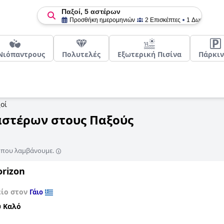
Παξοί, 5 αστέρων
Προσθήκη ημερομηνιών
2 Επισκέπτες
1 Δωμάτιο
 Νιόπαντρους
Πολυτελές
Εξωτερική Πισίνα
Πάρκιν
οί
 αστέρων στους Παξούς
ς που λαμβάνουμε.
orizon
είο στον
Γάιο
 Καλό