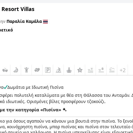
διαμονή και απόλαυσαν την ονειρική θέα και τις πολυτελείς πισίνε
Resort Villas
την
Παραλία Καμάλα
ρετικό
+2
να
Δωμάτια με Ιδιωτική Πισίνα
σφέρει πολυτελή καταλύματα με θέα στη Θάλασσα του Ανταμάν. Δι
ικά ιδιωτικές. Ορισμένες βίλες προσφέρουν τζακούζι.
με την κατηγορία «Πισίνα»
γιο για όσους αγαπούν να κάνουν μια βουτιά στην πισίνα. Το ξενοδ
α, κοινόχρηστη πισίνα, μπαρ πισίνας και πισίνα στον τελευταίο ό
κό σημείο για χαλάρωση. Η πισίνα υπερχείλισης είναι εξαιρετική