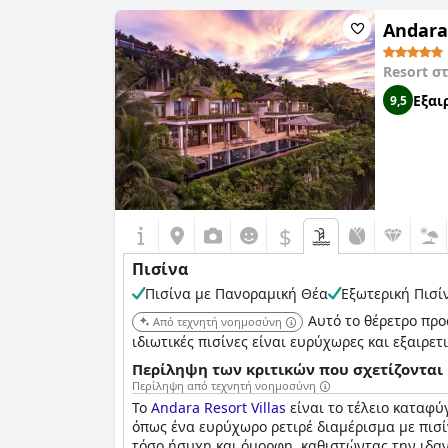
Ονομασία της πισίνας:
Infinity Pool
Συνολικά, οι επισκέπτες είχαν μια ευχάριστη 
Τοποθεσία της πισίνας:
Εξωτερική πισίνα
Andara 
Είναι πισίνα ειδικής κατηγορίας;
Πισίνα με θαλασσινό / αλμυρό νερό
Resort σ
Πισίνα infinity
Εξαι
9,5
$
Πισίνα
Πισίνα με Πανοραμική Θέα
Εξωτερική Πισί
Αυτό το θέρετρο προ
Από τεχνητή νοημοσύνη
ιδιωτικές πισίνες είναι ευρύχωρες και εξαιρετ
Περίληψη των κριτικών που σχετίζονται 
Περίληψη από τεχνητή νοημοσύνη
Το
Andara Resort Villas
είναι το τέλειο καταφύ
όπως ένα ευρύχωρο ρετιρέ διαμέρισμα με πισίν
τόσο ήσυχη και όμορφη, καθιστώντας την ιδανι