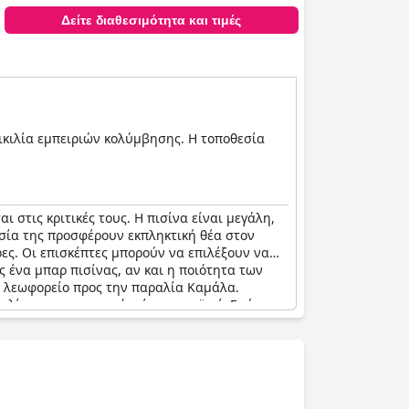
Δείτε διαθεσιμότητα και τιμές
ικιλία εμπειριών κολύμβησης. Η τοποθεσία
ι στις κριτικές τους. Η πισίνα είναι μεγάλη,
σία της προσφέρουν εκπληκτική θέα στον
ες. Οι επισκέπτες μπορούν να επιλέξουν να
 ένα μπαρ πισίνας, αν και η ποιότητα των
ε λεωφορείο προς την παραλία Καμάλα.
ίρροια και ο καιρός είναι ευνοϊκοί. Ενώ
 απολαμβάνουν τα ζεστά νερά της πισίνας.
ιρετική, καθιστώντας τη διαμονή απίστευτη για