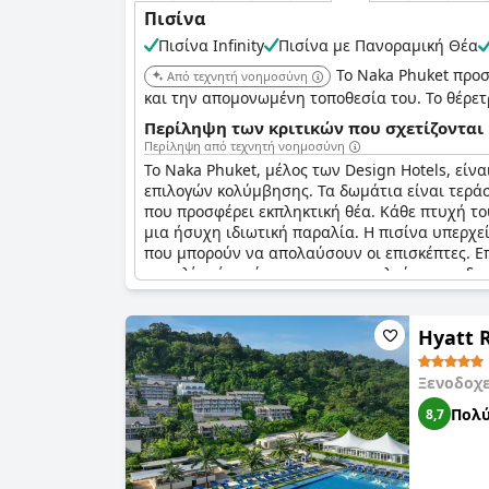
Πισίνα
Πισίνα Infinity
Πισίνα με Πανοραμική Θέα
Το Naka Phuket προσφ
Από τεχνητή νοημοσύνη
και την απομονωμένη τοποθεσία του. Το θέρετ
Περίληψη των κριτικών που σχετίζονται 
Περίληψη από τεχνητή νοημοσύνη
Το Naka Phuket, μέλος των Design Hotels, είν
επιλογών κολύμβησης. Τα δωμάτια είναι τεράστι
που προσφέρει εκπληκτική θέα. Κάθε πτυχή του
μια ήσυχη ιδιωτική παραλία. Η πισίνα υπερχε
που μπορούν να απολαύσουν οι επισκέπτες. Επι
παραλία είναι όμορφο και προσελκύει το ενδια
είναι φτηνές και ότι ορισμένες πισίνες χρειά
εξαιρετική και καλά συντηρημένη πισίνα γύρο
Hyatt 
μπορούν να χαλαρώσουν στην ιδιωτική παραλία 
υπηρεσίες του, όπως το κέντρο παιδικών παιχν
αναφέρθηκε η έλλειψη προσωπικού και προσοχή
Ξενοδοχ
ήταν εξαιρετικές, προσφέροντας απεριόριστη
Πολύ
8,7