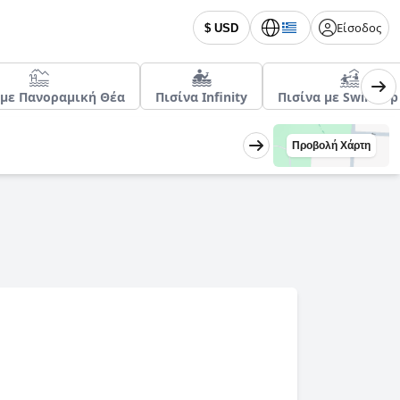
Είσοδος
$ USD
 με Πανοραμική Θέα
Πισίνα Infinity
Πισίνα με Swim Up
Προβολή Χάρτη