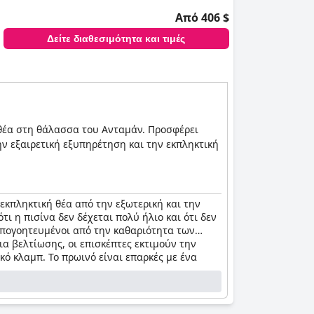
Από 406 $
Δείτε διαθεσιμότητα και τιμές
 θέα στη θάλασσα του Ανταμάν. Προσφέρει
την εξαιρετική εξυπηρέτηση και την εκπληκτική
 εκπληκτική θέα από την εξωτερική και την
ι η πισίνα δεν δέχεται πολύ ήλιο και ότι δεν
 απογοητευμένοι από την καθαριότητα των
α βελτίωσης, οι επισκέπτες εκτιμούν την
ικό κλαμπ. Το πρωινό είναι επαρκές με ένα
 την εξυπηρέτηση, αλλά αναφέρθηκε ο
εις που διαφημίζονταν δεν περιλαμβάνονταν,
μπορεί να είναι λίγο τρομακτική για
ένα δωμάτια βρίσκονταν σε υπαίθριους χώρους.