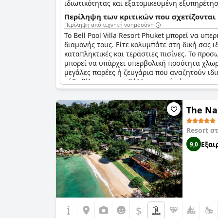
ιδιωτικότητας και εξατομικευμένη εξυπηρέτησ
Περίληψη των κριτικών που σχετίζονται 
Περίληψη από τεχνητή νοημοσύνη
Το Bell Pool Villa Resort Phuket μπορεί να υ
διαμονής τους. Είτε κολυμπάτε στη δική σας ι
καταπληκτικές και τεράστιες πισίνες. Το προσ
μπορεί να υπάρχει υπερβολική ποσότητα χλωρίο
μεγάλες παρέες ή ζευγάρια που αναζητούν ιδι
κάθε βίλας και περιβάλλεται από κήπους, προ
The Na
Resort σ
Εξαι
9,0
$