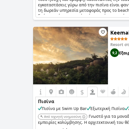
εγκαταστάσεις γύρω από την πισίνα είναι φαν
τη δωρεάν υπηρεσία μεταφοράς προς το beach 
Ενώ ορισμένοι κριτικοί ανέφεραν ότι η κοινή 
Villas
ήταν φανταστική.
Keema
Resort σ
Εξαι
9,2
$
Πισίνα
Πισίνα με Swim Up Bar
Εξωτερική Πισίνα
Γνωστό για τα μονα
Από τεχνητή νοημοσύνη
εμπειρίες κολύμβησης. Η αρχιτεκτονική του θ