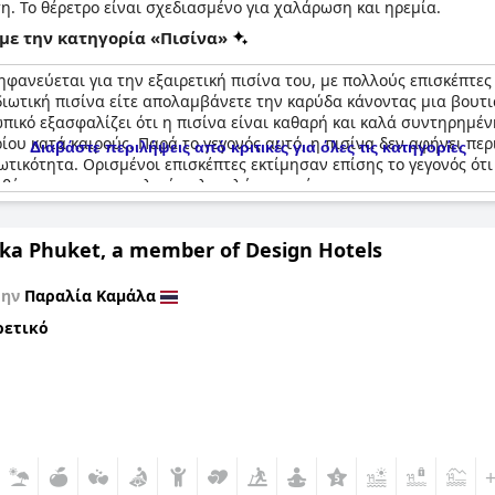
η. Το θέρετρο είναι σχεδιασμένο για χαλάρωση και ηρεμία.
με την κατηγορία «Πισίνα»
περηφανεύεται για την εξαιρετική πισίνα του, με πολλούς επισκέπ
διωτική πισίνα είτε απολαμβάνετε την καρύδα κάνοντας μια βουτι
ωπικό εξασφαλίζει ότι η πισίνα είναι καθαρή και καλά συντηρημέν
υ κατά καιρούς. Παρά το γεγονός αυτό, η πισίνα δεν αφήνει περιθ
Διαβάστε περιλήψεις από κριτικές για όλες τις κατηγορίες
ωτικότητα. Ορισμένοι επισκέπτες εκτίμησαν επίσης το γεγονός ότ
σθέτοντας στη συνολική πολυτελή εμπειρία.
ka Phuket, a member of Design Hotels
την
Παραλία Καμάλα
ρετικό