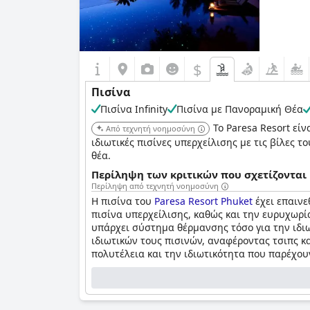
$
Πισίνα
Πισίνα Infinity
Πισίνα με Πανοραμική Θέα
Το Paresa Resort εί
Από τεχνητή νοημοσύνη
ιδιωτικές πισίνες υπερχείλισης με τις βίλες 
θέα.
Περίληψη των κριτικών που σχετίζονται 
Περίληψη από τεχνητή νοημοσύνη
Η πισίνα του
Paresa Resort Phuket
έχει επαινε
πισίνα υπερχείλισης, καθώς και την ευρυχωρία
υπάρχει σύστημα θέρμανσης τόσο για την ιδιω
ιδιωτικών τους πισινών, αναφέροντας τσιπς κ
πολυτέλεια και την ιδιωτικότητα που παρέχουν 
μικρό κατάστημα, εστιατόριο και γκαλερί στι
Ερωτηματολόγιο
καθημερινός καθαρισμός της πισίνας. Ορισμέν
Τελευταία ενημέρωση απαντήσεων από Paresa Resort P
όπως ένα μπουκάλι κρασί. Η τοποθεσία του ξε
ορισμένους επισκέπτες. Ορισμένες βίλες δεν ε