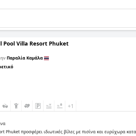
l Pool Villa Resort Phuket
την
Παραλία Καμάλα
ρετικό
+1
ίνα
Resort Phuket προσφέρει ιδιωτικές βίλες με πισίνα και ευρύχωρα κ