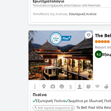
Ερωτηματολόγιο
Τελευταία ενημέρωση απαντήσεων από Keemala
Τοποθεσία της πισίνας:
Εσωτερική πισίνα
The Bel
Resort σ
Εξαι
9,2
$
Πισίνα
Εξωτερική Πισίνα
Δωμάτια με Ιδιωτική Πισ
Το Bell Pool Villa 
Από τεχνητή νοημοσύνη