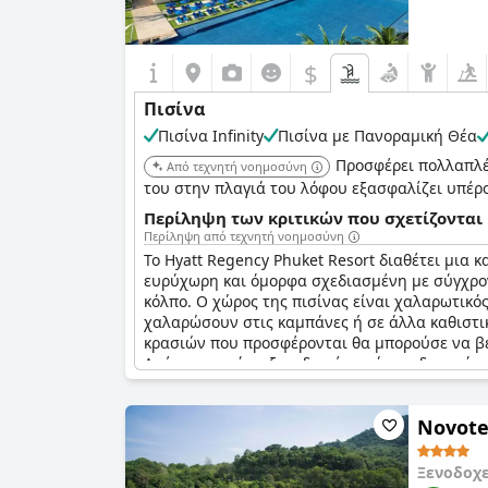
$
Πισίνα
Πισίνα Infinity
Πισίνα με Πανοραμική Θέα
Προσφέρει πολλαπλές
Από τεχνητή νοημοσύνη
του στην πλαγιά του λόφου εξασφαλίζει υπέροχ
Περίληψη των κριτικών που σχετίζονται 
Περίληψη από τεχνητή νοημοσύνη
Το Hyatt Regency Phuket Resort διαθέτει μια κ
ευρύχωρη και όμορφα σχεδιασμένη με σύγχρον
κόλπο. Ο χώρος της πισίνας είναι χαλαρωτικό
χαλαρώσουν στις καμπάνες ή σε άλλα καθιστικ
κρασιών που προσφέρονται θα μπορούσε να βε
Απέναντι από το ξενοδοχείο υπάρχει δυνατότη
ορισμένοι επισκέπτες βρίσκουν τη θερμοκρασί
Συν τοις άλλοις, το προσωπικό του ξενοδοχείο
Novote
κάθε επισκέπτη που επισκέπτεται το Hyatt Reg
Ξενοδοχ