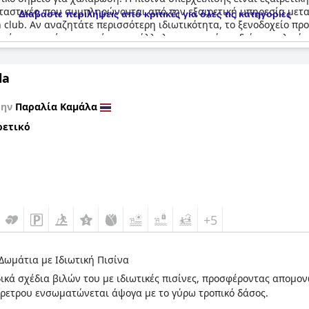
ταστικές, που συμπληρώνονται από την εξαιρετική υπηρεσία μετα
Διαβάστε περιλήψεις από κριτικές για όλες τις κατηγορίες
club. Αν αναζητάτε περισσότερη ιδιωτικότητα, το ξενοδοχείο προσ
πισίνα μπορεί να μην είναι κατάλληλη για μικρά παιδιά, συνολικά,
la
την
Παραλία Καμάλα
ρετικό
+5
Δωμάτια με Ιδιωτική Πισίνα
δικά σχέδια βιλών του με ιδιωτικές πισίνες, προσφέροντας απομ
έρετρου ενσωματώνεται άψογα με το γύρω τροπικό δάσος.