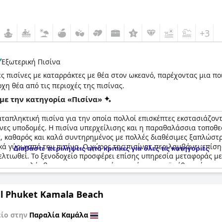
+3
Εξωτερική Πισίνα
 πισίνες με καταρράκτες με θέα στον ωκεανό, παρέχοντας μια πο
η θέα από τις περιοχές της πισίνας.
με την κατηγορία «Πισίνα»
αταπληκτική πισίνα για την οποία πολλοί επισκέπτες εκστασιάζοντα
ες υποδομές. Η πισίνα υπερχείλισης και η παραθαλάσσια τοποθε
ς, καθαρός και καλά συντηρημένος με πολλές διαθέσιμες ξαπλώστρ
ά γύρω από την πισίνα. Ο χώρος της πισίνας περιλαμβάνει επίσης
Διαβάστε περιλήψεις από κριτικές για όλες τις κατηγορίες
λτιωθεί. Το ξενοδοχείο προσφέρει επίσης υπηρεσία μεταφοράς μ
τα για κολύμβηση με αναπνευστήρα, υπό την προϋπόθεση ότι η παλ
α του νερού της πισίνας πολύ υψηλή, οι περισσότεροι επισκέπτες
υ είναι φιλόξενο και φιλικό και η ποιότητα του φαγητού είναι εξα
l Phuket Kamala Beach
ency Phuket Resort.
είο στην
Παραλία Καμάλα