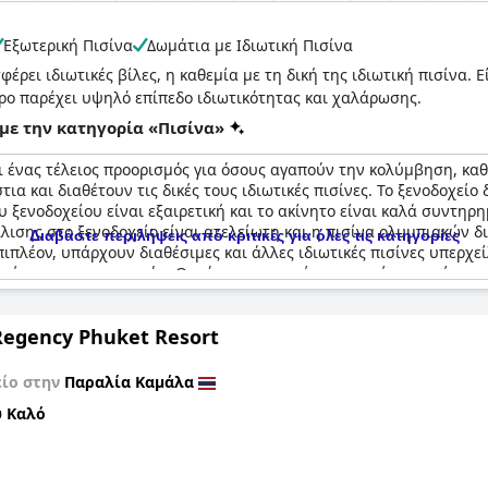
Εξωτερική Πισίνα
Δωμάτια με Ιδιωτική Πισίνα
έρει ιδιωτικές βίλες, η καθεμία με τη δική της ιδιωτική πισίνα. 
ρο παρέχει υψηλό επίπεδο ιδιωτικότητας και χαλάρωσης.
με την κατηγορία «Πισίνα»
αι ένας τέλειος προορισμός για όσους αγαπούν την κολύμβηση, καθ
α και διαθέτουν τις δικές τους ιδιωτικές πισίνες. Το ξενοδοχείο
 ξενοδοχείου είναι εξαιρετική και το ακίνητο είναι καλά συντηρη
ίλισης στο ξενοδοχείο είναι ατελείωτη και η πισίνα ολυμπιακών 
Διαβάστε περιλήψεις από κριτικές για όλες τις κατηγορίες
πλέον, υπάρχουν διαθέσιμες και άλλες ιδιωτικές πισίνες υπερχείλ
φέρον των επισκεπτών. Ωστόσο, σε μερικές αρνητικές κριτικές σχο
ζονται συντήρηση. Αλλά αυτό δεν εμπόδισε τους επισκέπτες να απο
υ. Εκτός από την κολύμβηση, το ξενοδοχείο προσφέρει ένα απίστε
Regency Phuket Resort
ή να εξερευνήσουν την ορεινή περιοχή. Το ξενοδοχείο επαινέθηκε
ιδιών και το λόμπι. Η παραλία του ξενοδοχείου είναι εκπληκτική, 
ς και η βραχώδης παραλία που δεν είναι κατάλληλη για κολύμπι.
είο στην
Παραλία Καμάλα
 απόλαυση και χαλάρωση.
 Καλό