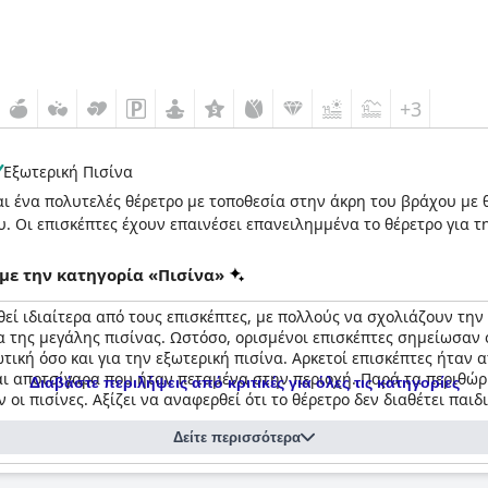
+3
Εξωτερική Πισίνα
ναι ένα πολυτελές θέρετρο με τοποθεσία στην άκρη του βράχου με
του. Οι επισκέπτες έχουν επαινέσει επανειλημμένα το θέρετρο για 
με την κατηγορία «Πισίνα»
θεί ιδιαίτερα από τους επισκέπτες, με πολλούς να σχολιάζουν την
 της μεγάλης πισίνας. Ωστόσο, ορισμένοι επισκέπτες σημείωσαν ότ
τική όσο και για την εξωτερική πισίνα. Αρκετοί επισκέπτες ήταν
αι αποτσίγαρα που ήταν πεταμένα στην περιοχή. Παρά τα περιθώρι
Διαβάστε περιλήψεις από κριτικές για όλες τις κατηγορίες
οι πισίνες. Αξίζει να αναφερθεί ότι το θέρετρο δεν διαθέτει παιδ
ς εγκαταστάσεις. Ορισμένοι επισκέπτες σημείωσαν προβλήματα με
Δείτε περισσότερα
οι επισκέπτες εξεπλάγησαν όταν διαπίστωσαν ότι ορισμένες ανέσ
huket
νοδοχείου στην κορυφή του λόφου προσφέρει απίστευτη θέα, αλλά 
ίχαν αρκετή ιδιωτικότητα και η τουαλέτα και το ντους για ορισμ