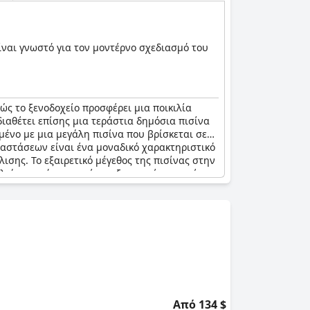
Είναι γνωστό για τον μοντέρνο σχεδιασμό του
ώς το ξενοδοχείο προσφέρει μια ποικιλία
 διαθέτει επίσης μια τεράστια δημόσια πισίνα
μένο με μια μεγάλη πισίνα που βρίσκεται σε
διαστάσεων είναι ένα μοναδικό χαρακτηριστικό
ισης. Το εξαιρετικό μέγεθος της πισίνας στην
λιάστηκε ότι ορισμένες εξωτερικές μπανιέρες
λαύσουν τη διαμονή τους, ειδικά με την
υτο φυσικό περιβάλλον, όπου οι επισκέπτες
 επίσης για τις εξαιρετικές ανέσεις και
αλλά σε ορισμένες αρνητικές κριτικές
 Ανεξάρτητα από αυτό, η πισίνα και η θέα
Από 134 $