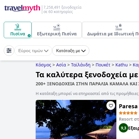
7,258,491 ξενοδοχεία
σε 60 κατηγορίες
Πισίνα
Εξωτερική Πισίνα
Δωμάτια με Ιδιωτική Π
Εύρος τιμών
Κατάταξη με
Κόσμος
>
Ασία
>
Ταϊλάνδη
>
Πουκέτ
>
Kathu
>
Κα
Τα καλύτερα ξενοδοχεία μ
200+ ΞΕΝΟΔΟΧΕΙΑ ΣΤΗΝ ΠΑΡΑΛΙΑ ΚΑΜΑΛΑ ΚΑΙ
Η κατάταξη μπορεί να επηρεαστεί από τις προμήθειε
Paresa
Resort σ
Εξαι
9,3