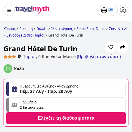
Κόσμος
>
Ευρώπη
>
Γαλλία
>
Ιλ ντε Φρανς
>
Seine Saint Denis
>
Σαιν-Ντενί
>
Ξενοδοχεία στο Παρίσι
>
Grand Hôtel De Turin
Grand Hôtel De Turin
Παρίσι
,
6 Rue Victor Massé
(
Προβολή στον χάρτη
)
Καλό
7.8
Ημερομηνίες Άφιξης - Αναχώρησης
Πέμ, 27 Αυγ - Παρ, 28 Αυγ
1 Δωμάτιο
2 Επισκέπτες
Ελέγξτε τη διαθεσιμότητα