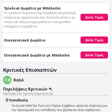
ιδιαίτερα κατάλληλη για ταξιδιώτες που επιθυμούν να εξερευνήσουν τα
κεντρικά αξιοθέατα του Παρισιού. Η σχέση ποιότητας-τιμής, σε
Τρίκλινο Δωμάτιο με Μπαλκόνι
συνδυασμό με το φιλικό προσωπικό και τα υψηλά πρότυπα
Το τρίκλινο δωμάτιο περιλαμβάνει κλιματισμό,
καθαριότητας, το καθιστούν μια καλή επιλογή, παρά τα μικρά
τοίχους με ηχομόνωση και ιδιωτικό μπάνιο με
Δείτε Τιμές
μειονεκτήματα, όπως το μεταβλητό WiFi και οι εμπειρίες στο πρωινό.
ντους και στεγνωτήρα μαλλιών. Στη μονάδα
υπάρχουν 2 κρεβάτια.
Οικογενειακό Δωμάτιο
Δείτε Τιμές
Οικογενειακό Δωμάτιο με Μπαλκόνι
Δείτε Τιμές
Κριτικές Επισκεπτών
7.8
Καλό
Περιλήψεις Κριτικών
Περίληψη από τεχνητή νοημοσύνη
Τοποθεσία
Το Grand Hôtel De Turin στο Παρίσι λαμβάνει υψηλούς επαίνους για
την προνομιακή του τοποθεσία, που βρίσκεται στην καρδιά του