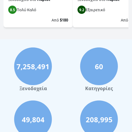
Πολύ Καλό
Εξαιρετικό
8.5
9.2
Από
$180
Από
$
7,258,491
60
Ξενοδοχεία
Κατηγορίες
49,804
208,995