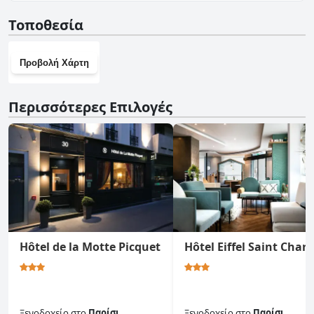
Όχι, το Grand Hôtel De Turin δεν διαθέτει γυμναστήριο.
Τοποθεσία
Προβολή Χάρτη
Περισσότερες Επιλογές
Hôtel de la Motte Picquet
Hôtel Eiffel Saint Charl
Ξενοδοχείο
στο
Παρίσι
Ξενοδοχείο
στο
Παρίσι