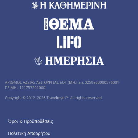
ΑΡΙΘΜΟΣ ΑΔΕΙΑΣ ΛΕΙΤΟΥΡΓΙΑΣ ΕΟΤ (MH.T.E.): 0259Ε60000576001-
Γ.Ε.ΜΗ.: 121757201000
Copyright © 2012–2026 Travelmyth™. All rights reserved.
Όροι & Προϋποθέσεις
Πολιτική Απορρήτου