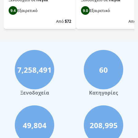
Εξαιρετικό
Εξαιρετικό
9.4
9.0
Από
$72
Από
7,258,491
60
Ξενοδοχεία
Κατηγορίες
49,804
208,995