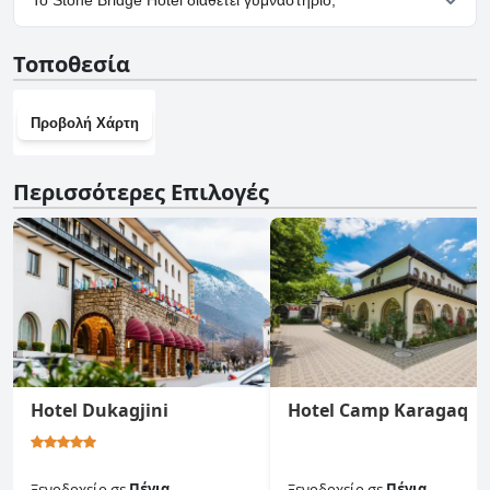
Το Stone Bridge Hotel διαθέτει γυμναστήριο;
Hotel.
Όχι, το Stone Bridge Hotel δεν διαθέτει γυμναστήριο.
Τοποθεσία
Προβολή Χάρτη
Περισσότερες Επιλογές
Hotel Dukagjini
Hotel Camp Karagaq
Ξενοδοχείο
σε
Πέγια
Ξενοδοχείο
σε
Πέγια