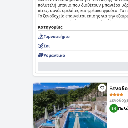
πολυτελή μπάνια που διαθέτουν μπανιέρα υδρο
πίτες, αυγά, ομελέτες και φρέσκα φρούτα. Το 
Το ξενοδοχείο επαινείται επίσης για την εξαι
μπορούν να απολαύσουν την πολυτέλεια των άν
Agapi Luxury Hotel
Κατηγορίες
είναι το ιδανικό μέρος για
Γυμναστήριο
Σκι
Ρομαντικό
Ξενοδο
Ξενοδοχ
Πολύ
8,6