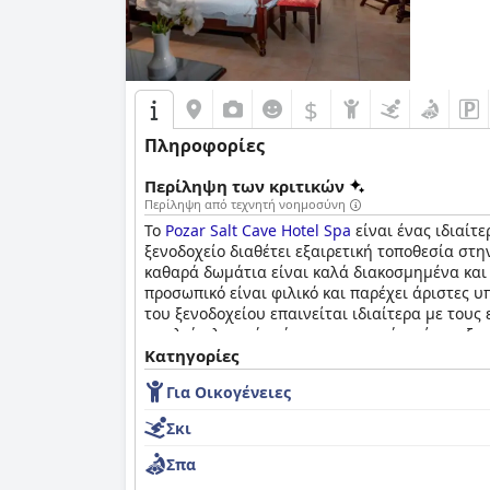
$
Πληροφορίες
Περίληψη των κριτικών
Περίληψη από τεχνητή νοημοσύνη
Το
Pozar Salt Cave Hotel Spa
είναι ένας ιδιαίτ
ξενοδοχείο διαθέτει εξαιρετική τοποθεσία στ
καθαρά δωμάτια είναι καλά διακοσμημένα και 
προσωπικό είναι φιλικό και παρέχει άριστες 
του ξενοδοχείου επαινείται ιδιαίτερα με του
σπηλιά αλατιού, σάουνα και χαμάμ, είναι εξα
κριτικές, η πλειοψηφία το βρήκε ευχάριστο με
Κατηγορίες
βρήκαν πολύ σκληρά. Συνολικά, το
Pozar Salt 
Για Οικογένειες
χαλάρωση και τη φιλική εξυπηρέτηση.
Σκι
Σπα