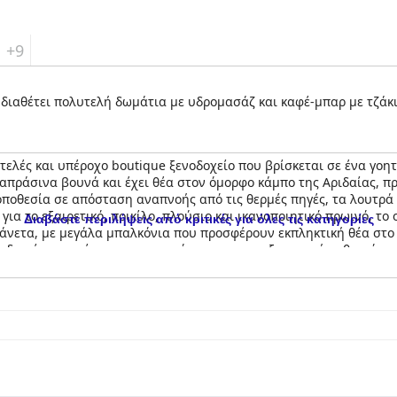
+9
 διαθέτει πολυτελή δωμάτια με υδρομασάζ και καφέ-μπαρ με τζάκι
τελές και υπέροχο boutique ξενοδοχείο που βρίσκεται σε ένα γοητ
απράσινα βουνά και έχει θέα στον όμορφο κάμπο της Αριδαίας, π
 τοποθεσία σε απόσταση αναπνοής από τις θερμές πηγές, τα λουτρά
ι για το εξαιρετικό, ποικίλο, πλούσιο και ικανοποιητικό πρωινό, 
Διαβάστε περιλήψεις από κριτικές για όλες τις κατηγορίες
 άνετα, με μεγάλα μπαλκόνια που προσφέρουν εκπληκτική θέα στο
ξενοδοχείο μπορεί να υπερηφανεύεται για την εξαιρετική καθαριότ
ό είναι φιλικό, ευγενικό και πάντα πρόθυμο να βοηθήσει, υπερβαί
υνολικά, οι επισκέπτες συστήνουν ανεπιφύλακτα το
Ναιάδες (Hote
ξαιρετικού πρωινού και του εξυπηρετικού προσωπικού.