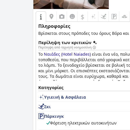
$
Πληροφορίες
Βρίσκεται στους πρόποδες του όρους Βόρα και
Περίληψη των κριτικών
Περίληψη από τεχνητή νοημοσύνη
Το
Ναιάδες (Hotel Naiades)
είναι ένα νέο, πολυ
τοποθεσία, που περιβάλλεται από γραφικά κατ
το λόμπι. Το ξενοδοχείο βρίσκεται σε βολική
και μίνι μάρκετ. Οι επισκέπτες εκστασιάζοντα
τους. Τα δωμάτια είναι ευρύχωρα, καθαρά και
άνετο τζάκι για τις χειμερινές διαμονές. Το 
εξασφαλίζει την απόλυτη υγιεινή. Το προσωπικ
Κατηγορίες
επισκέπτες θα έχουν μια αξέχαστη διαμονή. Σ
Υγιεινή & Ασφάλεια
όμορφης θέασης, των άνετων δωματίων, του ε
Σκι
Πάρκινγκ
Φόρτιση ηλεκτρικών αυτοκινήτων