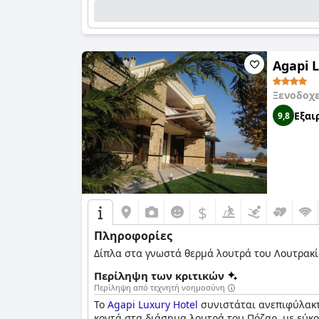
Agapi 
Ξενοδοχ
Εξαι
9,8
$
Πληροφορίες
Δίπλα στα γνωστά θερμά λουτρά του Λουτρακίου
Περίληψη των κριτικών
Περίληψη από τεχνητή νοημοσύνη
Το
Agapi Luxury Hotel
συνιστάται ανεπιφύλακτα
κοντά στα διάσημα λουτρά του Πόζαρ, με εύκ