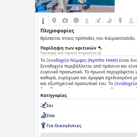
$
Πληροφορίες
Βρίσκεται στους πρόποδες του Καϊμακτσαλάν, σ
Περίληψη των κριτικών
Περίληψη από τεχνητή νοημοσύνη
Το
Ξενοδοχείο Νύμφες (Nymfes Hotel)
είναι ένα
ξενοδοχείο περιβάλλεται από πράσινο και είνα
ευγενικό προσωπικό. Το πρωινό περιγράφεται ω
καθαρά, ευρύχωρα και όμορφα σχεδιασμένα με ά
και εξυπηρετικό προσωπικό του. Το
Ξενοδοχείο
διατίθεται ακόμη και το χειμώνα. Οι εσωτερικέ
κριτικές, συνολικά το
Κατηγορίες
Ξενοδοχείο Νύμφες (Nymf
Σκι
Σπα
Για Οικογένειες