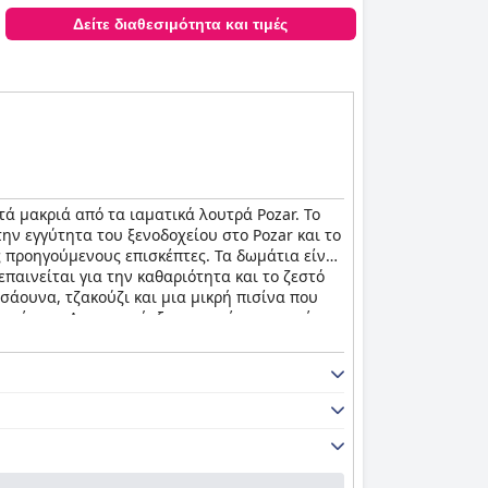
Δείτε διαθεσιμότητα και τιμές
τά μακριά από τα ιαματικά λουτρά Pozar. Το
την εγγύτητα του ξενοδοχείου στο Pozar και το
ς προηγούμενους επισκέπτες. Τα δωμάτια είναι
παινείται για την καθαριότητα και το ζεστό
σάουνα, τζακούζι και μια μικρή πισίνα που
ισκέπτες. Αν και υπήρξαν μερικές αρνητικές
πισκέπτες του.