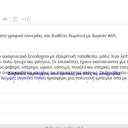
+10
το γραφικό Λουτράκι, και διαθέτει δωμάτια με δωρεάν WiFi.
 οικογενειακό ξενοδοχείο με εξαιρετική τοποθεσία, μόλις λίγα λεπ
ι πολύ ήσυχο και γαλήνιο. Οι επισκέπτες έχουν εκστασιαστεί για 
ς φοβερό, υπέροχο, ωραίο, νόστιμο, ποικίλο και επαρκές από του
νετα κρεβάτια και όλες τις απαραίτητες ανέσεις. Το ξενοδοχείο ε
Διαβάστε περιλήψεις από κριτικές για όλες τις κατηγορίες
 Νύμφες (Nymfes Hotel)
προσφέρει μια πολυτελή εμπειρία σπα με 
ς και εξωτερικές πισίνες εκτιμώνται επίσης ιδιαίτερα από τους επ
es Hotel)
προσφέρει μια σταθερή και υπέροχη εμπειρία για τους ε