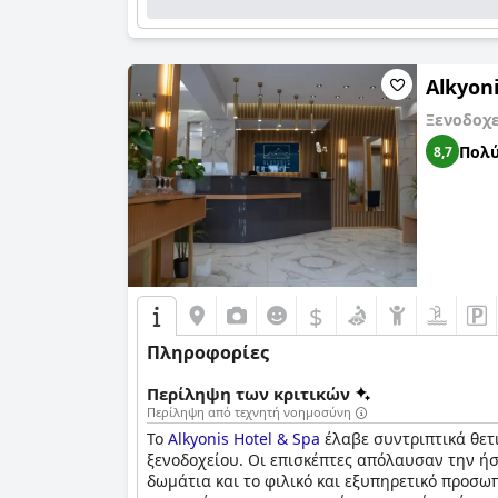
Alkyoni
Ξενοδοχ
Πολύ
8,7
$
Πληροφορίες
Περίληψη των κριτικών
Περίληψη από τεχνητή νοημοσύνη
Το
Alkyonis Hotel & Spa
έλαβε συντριπτικά θετι
ξενοδοχείου. Οι επισκέπτες απόλαυσαν την ή
δωμάτια και το φιλικό και εξυπηρετικό προσωπ