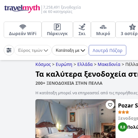
7,258,491 ξενοδοχεία
σε 60 κατηγορίες
Δωρεάν WiFi
Πάρκινγκ
Σκι
Μικρό
3 αστέ
Λουτρά Πόζαρ
Εύρος τιμών
Κατάταξη με
Κόσμος
>
Ευρώπη
>
Ελλάδα
>
Μακεδονία
>
Πέλλ
Τα καλύτερα ξενοδοχεία σ
200+ ΞΕΝΟΔΟΧΕΙΑ ΣΤΗΝ ΠΕΛΛΑ
Η κατάταξη μπορεί να επηρεαστεί από τις προμήθειε
Pozar S
Ξενοδοχ
Πολύ
8,8