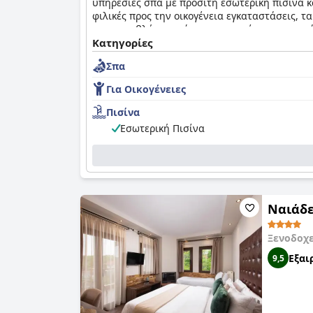
υπηρεσίες σπα με προσιτή εσωτερική πισίνα κ
φιλικές προς την οικογένεια εγκαταστάσεις, 
μικροπροβλήματα, όπως η ανακαίνιση του μπάν
εξαιρετική επιλογή διαμονής για τους ταξιδιώτε
Κατηγορίες
Σπα
Για Οικογένειες
Πισίνα
Εσωτερική Πισίνα
Ναιάδε
Ξενοδοχ
Εξαι
9,5