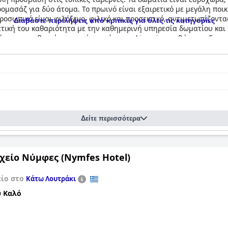
μασάζ για δύο άτομα. Το πρωινό είναι εξαιρετικό με μεγάλη ποικ
προσωπικό είναι φιλόξενο, φιλικό και προσεκτικό, αντιμετωπίζοντα
Διαβάστε περιλήψεις από κριτικές για όλες τις κατηγορίες
ρετική του καθαριότητα με την καθημερινή υπηρεσία δωματίου και
ετων κρεβατιών, ορισμένα ακόμη και king size, καθώς και ιδιωτικ
 μια υπέροχη διαμονή όπου θα σας περιποιηθούν καλά.
Δείτε περισσότερα
χείο Νύμφες (Nymfes Hotel)
είο στο
Κάτω Λουτράκι
 Καλό