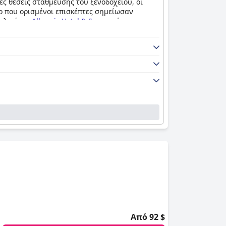
ες θέσεις στάθμευσης του ξενοδοχείου, οι
λο που ορισμένοι επισκέπτες σημείωσαν
ολικά, το
Alkyonis Hotel & Spa
παρέχει μια
Από 92 $