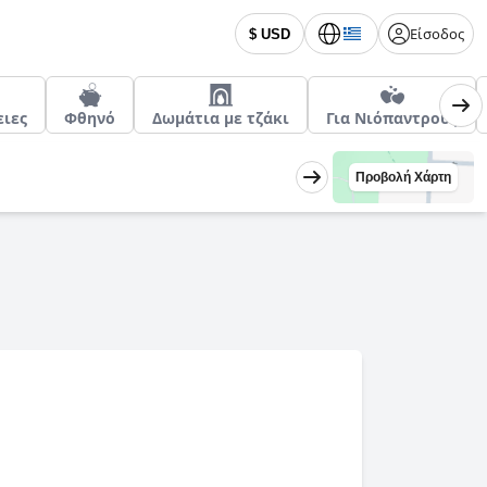
Είσοδος
$ USD
ειες
Φθηνό
Δωμάτια με τζάκι
Για Νιόπαντρους
Προβολή Χάρτη