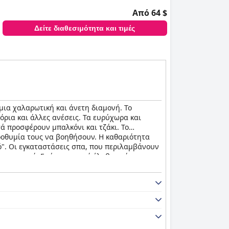
Από 64 $
Δείτε διαθεσιμότητα και τιμές
μια χαλαρωτική και άνετη διαμονή. Το
όρια και άλλες ανέσεις. Τα ευρύχωρα και
ά προσφέρουν μπαλκόνι και τζάκι. Το
προθυμία τους να βοηθήσουν. Η καθαριότητα
ρό". Οι εγκαταστάσεις σπα, που περιλαμβάνουν
 προσωπικό. Ενώ το πρωινό έλαβε ανάμεικτες
στον ως άνετα, αν και μερικοί επισκέπτες τα
δίνουν προτεραιότητα στην καθαριότητα, τη