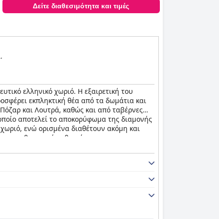
Δείτε διαθεσιμότητα και τιμές
.
ευτικό ελληνικό χωριό. Η εξαιρετική του
ροσφέρει εκπληκτική θέα από τα δωμάτια και
 Πόζαρ και Λουτρά, καθώς και από ταβέρνες
το οποίο αποτελεί το αποκορύφωμα της διαμονής
 χωριό, ενώ ορισμένα διαθέτουν ακόμη και
ητα με καθημερινή καθαριότητα που
νοντας κάθε όριο για να διασφαλίσει ότι οι
l Naiades)
λόγω της τέλειας τοποθεσίας, της