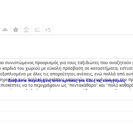
+5
ερα συνιστώμενος προορισμός για τους ταξιδιώτες που αναζητούν 
ην καρδιά του χωριού με εύκολη πρόσβαση σε καταστήματα, εστιατ
εξοπλισμένα με όλες τις απαραίτητες ανέσεις, ενώ πολλά από αυτ
υπηρεσίες, ενώ πολλοί επισκέπτες επαινούν την ευγένεια και την 
Διαβάστε περιλήψεις από κριτικές για όλες τις κατηγορίες
ς επισκέπτες να το περιγράφουν ως "πεντακάθαρο" και "πολύ καθα
ιρετικές, με υψηλούς επαίνους για τα μασάζ και το επαγγελματικό
 καλή ποικιλία φαγητού. Τα κρεβάτια περιγράφονται ως επί το πλεί
Cave Hotel Spa
είναι ένας τέλειος προορισμός για ταξιδιώτες που 