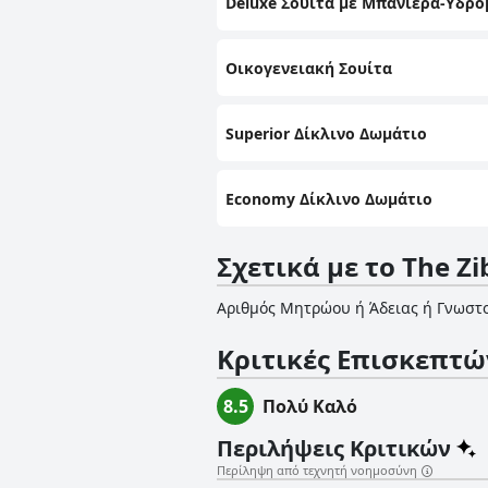
Deluxe Σουίτα με Μπανιέρα-Υδρο
Οικογενειακή Σουίτα
Superior Δίκλινο Δωμάτιο
Economy Δίκλινο Δωμάτιο
Σχετικά με το The Zi
Αριθμός Μητρώου ή Άδειας ή Γνωστ
Κριτικές Επισκεπτώ
8.5
Πολύ Καλό
Περιλήψεις Κριτικών
Περίληψη από τεχνητή νοημοσύνη