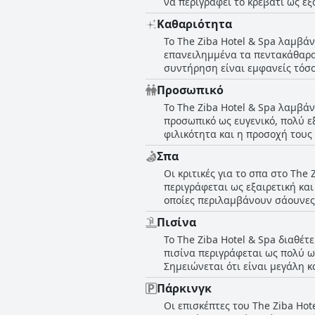
να περιγράφει το κρεβάτι ως ε
δηλώνοντας ότι είναι σταθερά 
Καθαριότητα
επισημαίνουν ότι τα στρώματα 
Το The Ziba Hotel & Spa λαμβά
σε σχέση με την απόσταση από 
επανειλημμένα τα πεντακάθαρα
Hotel & Spa δίνει προτεραιότη
συντήρηση είναι εμφανείς τόσ
δομή του ξενοδοχείου, μαζί με 
Προσωπικό
σχολαστική περίπτωση καθαρισμ
Το The Ziba Hotel & Spa λαμβάν
καταλύματα. Ενώ το εξωτερικό 
προσωπικό ως ευγενικό, πολύ ε
υπερκαλύπτουν αυτό, εξασφαλίζ
φιλικότητα και η προσοχή τους
Οι επισκέπτες τονίζουν τη δια
Σπα
αναβαθμίσεων δωματίων χωρίς 
Οι κριτικές για το σπα στο Th
ευχάριστη ατμόσφαιρα που ενισ
περιγράφεται ως εξαιρετική και
οποίες περιλαμβάνουν σάουνες
κάποιοι σημειώνουν ότι το σπα 
Πισίνα
ευεξίας και μια απολαυστική εμ
Το The Ziba Hotel & Spa διαθέτ
περιβάλλον που προσθέτει ένα 
πισίνα περιγράφεται ως πολύ ω
η συνολική εντύπωση είναι ότι
Σημειώνεται ότι είναι μεγάλη 
επισκέπτες. Το μέγεθος και η κ
Πάρκινγκ
φανταστική και υπέροχη. Η περιοχή της πισίνας ενισχύεται περαιτέρω από τις δικές της εγκαταστάσεις μπαρ, επιτρέποντας στους
Οι επισκέπτες του The Ziba Hot
επισκέπτες να απολαμβάνουν α