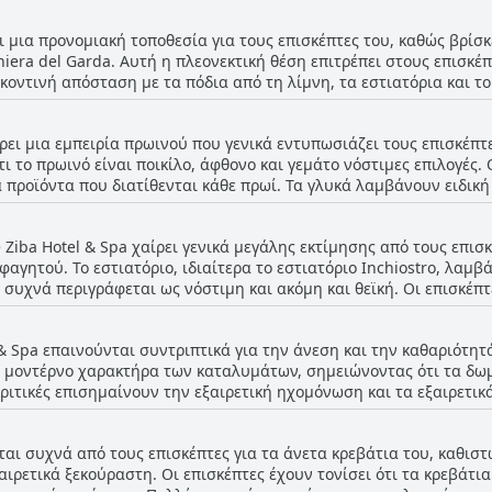
ει μια προνομιακή τοποθεσία για τους επισκέπτες του, καθώς βρίσκ
iera del Garda. Αυτή η πλεονεκτική θέση επιτρέπει στους επισκ
κοντινή απόσταση με τα πόδια από τη λίμνη, τα εστιατόρια και το
είο προσφέρει μια γαλήνια απόδραση, ενώ εξακολουθεί να είναι 
σσιο πεζόδρομο και σε κοντινές πόλεις όπως το Sirmione και η Β
ρει μια εμπειρία πρωινού που γενικά εντυπωσιάζει τους επισκέπτε
ίου, ωστόσο βρίσκονται μόλις 10 λεπτά με τα πόδια ή μια γρήγο
ότι το πρωινό είναι ποικίλο, άφθονο και γεμάτο νόστιμες επιλογές.
τα σε κεντρικούς δρόμους διευκολύνει επίσης την εξερεύνηση της 
προϊόντα που διατίθενται κάθε πρωί. Τα γλυκά λαμβάνουν ειδική μνε
όσταση διαχειρίσιμη και ακόμη και πλεονεκτική για μια πιο χαλα
 θετικές, σημειώνοντας τα πολύ καλά ή ακόμα και κορυφαία πρωιν
πισκέπτες θεωρούν ότι η επιλογή θα μπορούσε να είναι ευρύτερη, 
 Ziba Hotel & Spa χαίρει γενικά μεγάλης εκτίμησης από τους επισ
 τις μικρές επικρίσεις, η συνολική συναίνεση παρουσιάζει το πρω
αγητού. Το εστιατόριο, ιδιαίτερα το εστιατόριο Inchiostro, λαμβ
ε άφθονες επιλογές που καλύπτουν καλά τα περισσότερα γούστα.
υ συχνά περιγράφεται ως νόστιμη και ακόμη και θεϊκή. Οι επισκέπτ
ισχύει την εμπειρία του δείπνου τους. Πολλές κριτικές συνιστούν
άς το ως ένα γαστρονομικό αποκορύφωμα και ένα μέρος που πρέπει να
& Spa επαινούνται συντριπτικά για την άνεση και την καθαριότητά
ν ότι το μενού μπορεί να είναι κάπως μονόπλευρο και υπάρχουν α
ν μοντέρνο χαρακτήρα των καταλυμάτων, σημειώνοντας ότι τα δωμ
υπερβολικά ακριβό. Παρά αυτές τις περιστασιακές κριτικές, η συνο
κριτικές επισημαίνουν την εξαιρετική ηχομόνωση και τα εξαιρετικ
ν το εξαιρετικό φαγητό και την εξυπηρέτηση που παρέχεται.
μάτια περιγράφονται ως τακτοποιημένα, ευάερα και φιλόξενα, συ
ιπλέον, οι εγκαταστάσεις εντός των δωματίων έχουν επαινεθεί ως 
ίται συχνά από τους επισκέπτες για τα άνετα κρεβάτια του, καθισ
. Το σταθερό θέμα σε όλες τις κριτικές τονίζει τον συνδυασμό κα
αιρετικά ξεκούραστη. Οι επισκέπτες έχουν τονίσει ότι τα κρεβάτια
νη και άνετη εμπειρία για τους επισκέπτες.