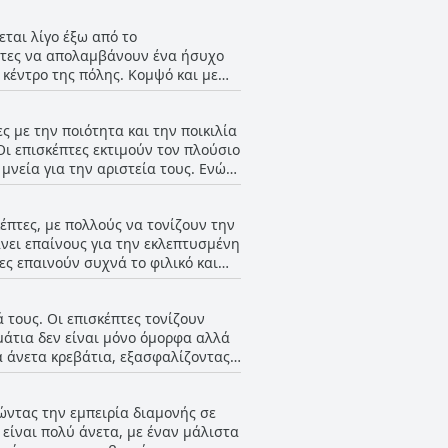
εται λίγο έξω από το
έπτες να απολαμβάνουν ένα ήσυχο
 κέντρο της πόλης. Κομψό και με
στρατηγικά τοποθετημένο για
ερόνα. Οι επισκέπτες εκτιμούν το
ς με την ποιότητα και την ποικιλία
ρη βόλτα με ποδήλατο από την
 Οι επισκέπτες εκτιμούν τον πλούσιο
περιοχής. Αν και λίγο έξω από το
ία για την αριστεία τους. Ενώ
ρή διαμονή.
ά, υπάρχουν μερικές αναφορές για
ιδιαίτερα όσον αφορά το ψωμί και
κέπτες, με πολλούς να τονίζουν την
ινό ως ένα ικανοποιητικό και
άνει επαίνους για την εκλεπτυσμένη
ες επαινούν συχνά το φιλικό και
 το δείπνο στο εστιατόριο του
 επισκεφθείτε. Ωστόσο,
 τους. Οι επισκέπτες τονίζουν
νάμεικτες απόψεις σχετικά με την
άτια δεν είναι μόνο όμορφα αλλά
λική αίσθηση είναι θετική, με
ά άνετα κρεβάτια, εξασφαλίζοντας
χνά με μεγάλες βεράντες με
εξαιρετικές, προσφέροντας μια
τώντας την εμπειρία διαμονής σε
θαριότητας με άφθονο χώρο,
 είναι πολύ άνετα, με έναν μάλιστα