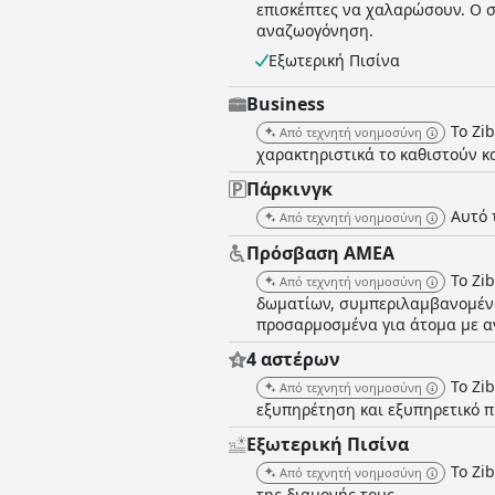
επισκέπτες να χαλαρώσουν. Ο σ
αυτοκίνητο. Συνολικά, το The Ziba Hotel & Spa συνδυάζει επιτυχώς μια ήσυχη, βολική τοποθεσία με υπηρεσίες υψηλής ποιότητας,
αναζωογόνηση.
εξαιρετική καθαριότητα και αφοσιω
Εξωτερική Πισίνα
Business
Το Zi
Από τεχνητή νοημοσύνη
χαρακτηριστικά το καθιστούν κ
Πάρκινγκ
Αυτό 
Από τεχνητή νοημοσύνη
Πρόσβαση ΑΜΕΑ
Το Zi
Από τεχνητή νοημοσύνη
δωματίων, συμπεριλαμβανομένων
προσαρμοσμένα για άτομα με α
4 αστέρων
Το Zi
Από τεχνητή νοημοσύνη
εξυπηρέτηση και εξυπηρετικό π
Εξωτερική Πισίνα
Το Zi
Από τεχνητή νοημοσύνη
της διαμονής τους.