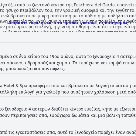
ίγο έξω από το ζωντανό κέντρο της Peschiera del Garda, επαινείτ
 το ήσυχο περιβάλλον του, την γραφική ομορφιά και την εγγύτητ
ά ενώ βρίσκεται σε μικρή απόσταση με τα πόδια ή με ποδήλατο από
ινη εμπειρία πρωινού, συχνά επαινετή για την ποικιλία, την αφθο
Διαβάστε περιλήψεις από κριτικές για όλες τις κατηγορίες
υν μια ευρύτερη επιλογή, η γενική αίσθηση είναι ότι το πρωινό π
σης,
υν την εκλεπτυσμένη και νόστιμη κουζίνα. Αν και κάποιοι βρίσκο
ροφοδότηση είναι θετική, με επαίνους τόσο για την ποιότητα του 
ι εξαιρετικά άνετα κρεβάτια. Οι επισκέπτες βρίσκουν τα καταλύ
σμένο σε ένα κτίριο του 19ου αιώνα, αυτό το ξενοδοχείο 4 αστέρω
υς με μια πινελιά πολυτέλειας και άνεσης. Η καθαριότητα σε όλο το ξενοδοχείο
άνει σάουνα, υδρομασάζ και χαμάμ. Τα ευρύχωρα και κομψά επιπ
ή συντήρηση εμφανή σε όλο το ακίνητο, συμβάλλοντας σε μια φιλ
ρ, μπουρνούζια και παντόφλες.
μό δωματίου, η συντριπτική συναίνεση είναι ότι οι εσωτερικοί χώ
 προσωπικό του The Ziba Hotel & Spa λαμβάνει επαίνους για την
 την επαγγελματική του συμπεριφορά, κάνοντας τους επισκέπτες 
ba Hotel & Spa προσφέρει σπα και βρίσκεται σε λογική απόσταση απ
 και η προθυμία τους να κάνουν το κάτι παραπάνω, όπως η προσ
κατάλληλη επιλογή για γκολφέρ που αναζητούν χαλάρωση μετά από 
επτών. Οι επισκέπτες απολαμβάνουν το όμορφο σπα του ξενοδοχείου,
έρει μια υπέροχη σειρά ανέσεων, όπως σάουνες, υδρομασάζ και αί
ο γαλήνιο περιβάλλον το καθιστούν ένα αγαπημένο χαρακτηριστικ
το ξενοδοχείο 4 αστέρων διαθέτει κέντρο ευεξίας, κήπο με εξωτερι
τα ενός μπαρ δίπλα στην πισίνα και ενός υπέροχου περιβάλλοντο
ουν περιποιήσεις σπα, ευρύχωρα δωμάτια και μια βολική τοποθεσ
άσταση που συχνά ξεπερνά τις προσδοκίες. Οι εγκαταστάσεις στάθμευσης λαμβάνουν
σκέπτες να τονίζουν την ευκολία και την ασφάλεια τόσο των υπαίθ
τεγασμένος χώρος στάθμευσης του ξενοδοχείου, συμπεριλαμβανομ
από τις εγκαταστάσεις σπα, αυτό το ξενοδοχείο παρέχει έναν ανα
, επαινείται ιδιαίτερα για την ευκολία και την ασφάλειά του, ιδ