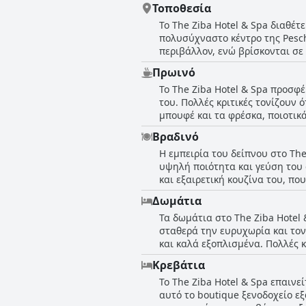
Τοποθεσία
Το The Ziba Hotel & Spa διαθέτ
πολυσύχναστο κέντρο της Pesch
περιβάλλον, ενώ βρίσκονται σε 
όμορφο περιβάλλον, το ξενοδοχ
Πρωινό
εύκολη πρόσβαση στον παραθαλά
Το The Ziba Hotel & Spa προσφέ
ήσυχο περιβάλλον του ξενοδοχε
του. Πολλές κριτικές τονίζουν 
καρδιά της Peschiera. Η εγγύτη
μπουφέ και τα φρέσκα, ποιοτικά 
κέντρο, πολλοί βρίσκουν την απ
οι περισσότερες κριτικές είναι
Βραδινό
τομείς βελτίωσης. Ορισμένοι ε
Η εμπειρία του δείπνου στο The
ορισμένα άλλα είδη. Παρά αυτές
υψηλή ποιότητα και γεύση του φ
πλούσιο ξεκίνημα της ημέρας μ
και εξαιρετική κουζίνα του, πο
υπέροχο προσωπικό, το οποίο εν
Δωμάτια
ξενοδοχείου το βράδυ, αναφέροντ
Τα δωμάτια στο The Ziba Hotel 
ορισμένοι επισκέπτες αναφέρου
σταθερά την ευρυχωρία και το
τιμή, με λίγους να το θεωρούν 
και καλά εξοπλισμένα. Πολλές 
πολλούς επισκέπτες να εκτιμού
μια ξεκούραστη διαμονή. Τα δω
Κρεβάτια
ευχάριστη θέα στο πράσινο. Επ
Το The Ziba Hotel & Spa επαινε
πινελιά πολυτέλειας και άνεσης
αυτό το boutique ξενοδοχείο εξ
δημιουργώντας μια πολύ φιλόξε