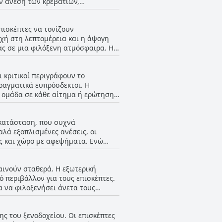
ν άνεση των κρεβατιών,
υπάρχουν μερικά σχόλια που
πλέον, το μέγεθος της τηλεόρασης
πισκέπτες να τονίζουν
ές υποδηλώνουν ότι το The Ziba
χή στη λεπτομέρεια και η άψογη
ς ρυθμίσεις των κρεβατιών του.
ς σε μια φιλόξενη ατμόσφαιρα. Η
ρά μια αναφορά για μια λιγότερο
ότητα και τα ευρύχωρα, άνετα
 κριτικοί περιγράφουν το
ωση και η σχολαστική καθαριότητα
πραγματικά ευπρόσδεκτοι. Η
η ομάδα σε κάθε αίτημα ή ερώτηση.
ις προσδοκίες, όπως η προσφορά
ικού φαίνεται να δημιουργούν μια
εγκατάσταση, που συχνά
αλά εξοπλισμένες ανέσεις, οι
ς και χώρο με αφεψήματα. Ενώ
ροντας εξαιρετικές επιλογές
έχουν ένα πολύ χαλαρωτικό
παινούν σταθερά. Η εξωτερική
σίματος στις 8 μ.μ. για κάποιους,
 περιβάλλον για τους επισκέπτες.
ς προσφορές του ξενοδοχείου.
α να φιλοξενήσει άνετα τους
κριτικούς να την αναφέρουν ως
ης του ξενοδοχείου. Οι επισκέπτες
εριβάλλοντας κήπος προσθέτει στη