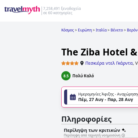
7,258,491 ξενοδοχεία
σε 60 κατηγορίες
Κόσμος
>
Ευρώπη
>
Ιταλία
>
Βένετο
>
Βερόν
The Ziba Hotel &
Πεσκιέρα ντελ Γκάρντα
,
V
Πολύ Καλό
8.5
Ημερομηνίες Άφιξης - Αναχώρηση
Πέμ, 27 Αυγ - Παρ, 28 Αυγ
Πληροφορίες
Περίληψη των κριτικών
Περίληψη από τεχνητή νοημοσύνη