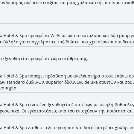
υνδυασμός ανέσεων ευεξίας και μιας χαλαρωτικής πισίνας το καθ
μένο προσωπικό, εξασφαλίζοντας μια αξέχαστη και ξεκούραστη εμ
ba Hotel & Spa προσφέρει Wi-Fi σε όλο το κατάλυμα και δύο μπαρ γ
ατάλληλο για επαγγελματίες ταξιδιώτες που χρειάζονται συνδεσι
το ξενοδοχείο προσφέρει χώρο στάθμευσης.
ba Hotel & Spa παρέχει πρόσβαση με ανελκυστήρα στους επάνω ορ
 standard δίκλινων, superior δίκλινων, deluxe σουιτών και σουι
ναπηρία.
ba Hotel & Spa είναι ένα ξενοδοχείο 4 αστέρων με υψηλή βαθμολο
ροσωπικό. Οι εγκαταστάσεις σπα του ενισχύουν την ποιότητα και
ba Hotel & Spa διαθέτει εξωτερική πισίνα. Αυτό επιτρέπει χαλάρω