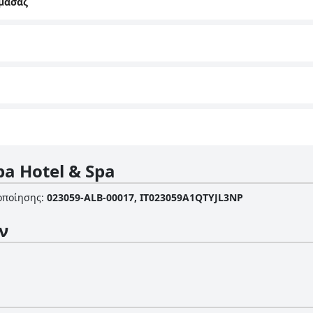
μασάζ
ba Hotel & Spa
οποίησης
:
023059-ALB-00017, IT023059A1QTYJL3NP
ν