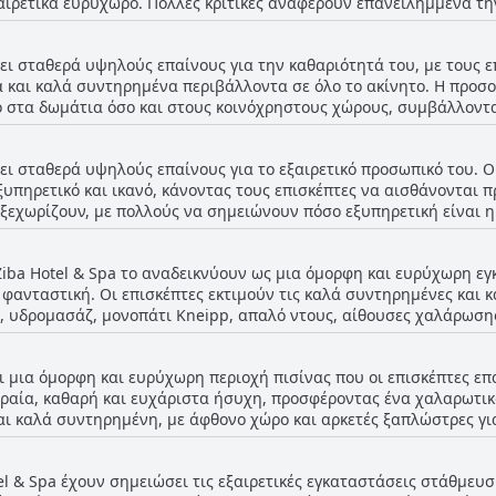
ξαιρετικά ευρύχωρο. Πολλές κριτικές αναφέρουν επανειλημμένα τη
και αναπαυτικά. Παρά την συντριπτικά θετική ανατροφοδότηση, 
των κρεβατιών μπορεί να είναι ελαφρώς άβολα για κάποιους. Επι
νει σταθερά υψηλούς επαίνους για την καθαριότητά του, με τους ε
το κρεβάτι έχει σημειωθεί ως ελαφρώς άβολο. Συνολικά, οι κριτικ
 και καλά συντηρημένα περιβάλλοντα σε όλο το ακίνητο. Η προσο
τα στην άνεση των επισκεπτών, ιδιαίτερα στις καλά αναγνωρισμένε
ο στα δωμάτια όσο και στους κοινόχρηστους χώρους, συμβάλλοντα
την υπέροχη πισίνα του, προσθέτει στη συνολική του γοητεία. Πα
ού δωματίου, η γενική συναίνεση επαινεί την εξαιρετική καθαρι
ει σταθερά υψηλούς επαίνους για το εξαιρετικό προσωπικό του. Οι
του ξενοδοχείου μπορεί να μην ξεχωρίζει, η εσωτερική του επίπλ
ξυπηρετικό και ικανό, κάνοντας τους επισκέπτες να αισθάνονται 
οντας μια ευχάριστη διαμονή για τους επισκέπτες.
 ξεχωρίζουν, με πολλούς να σημειώνουν πόσο εξυπηρετική είναι 
θεσιμότητα του προσωπικού και την προθυμία τους να υπερβούν τ
επιπλέον κόστος. Ο επαγγελματισμός και η ζεστασιά του προσωπ
e Ziba Hotel & Spa το αναδεικνύουν ως μια όμορφη και ευρύχωρη 
χύει σημαντικά τη συνολική εμπειρία στο ξενοδοχείο.
 φανταστική. Οι επισκέπτες εκτιμούν τις καλά συντηρημένες και κ
, υδρομασάζ, μονοπάτι Kneipp, απαλό ντους, αίθουσες χαλάρωση
είναι μικρό, πολλοί το βρίσκουν ακόμα ζεστό και υπέροχο, προσφέ
πειρία. Το σπα και η περιοχή της πισίνας, αν και συμπαγείς, παρ
ει μια όμορφη και ευρύχωρη περιοχή πισίνας που οι επισκέπτες ε
σημαντικό πλεονέκτημα στο ξενοδοχείο. Παρά την πρώιμη ώρα κλει
ραία, καθαρή και ευχάριστα ήσυχη, προσφέροντας ένα χαλαρωτικό
 ο χώρος του σπα είναι υπέροχος και ένα μεγάλο πλεονέκτημα στι
και καλά συντηρημένη, με άφθονο χώρο και αρκετές ξαπλώστρες γι
αθαριότητα της πισίνας είναι ξεχωριστά χαρακτηριστικά, με τους 
el & Spa έχουν σημειώσει τις εξαιρετικές εγκαταστάσεις στάθμευσ
ναψυκτικά χωρίς να εγκαταλείπουν την χαλαρωτική περιοχή. Ο π