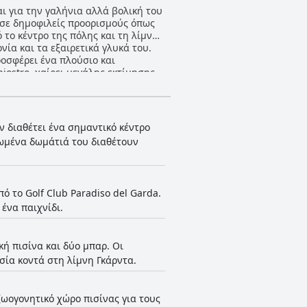
αι για την γαλήνια αλλά βολική του
α σε δημοφιλείς προορισμούς όπως
 το κέντρο της πόλης και τη λίμνη.
νία και τα εξαιρετικά γλυκά του.
ροσφέρει ένα πλούσιο και
υν το μενού κάπως περιορισμένο και
φαγητού όσο και για το υπέροχο
ματα όμορφα, τακτοποιημένα και
ν διαθέτει ένα σημαντικό κέντρο
λωμένα δωμάτιά του διαθέτουν
όξενη ατμόσφαιρα. Παρά ένα
ροι του ξενοδοχείου και η
να αισθάνονται θερμά ευπρόσδεκτοι
ό το Golf Club Paradiso del Garda.
φορά δωρεάν αναβαθμίσεων
ένα παιχνίδι.
θουσες χαλάρωσης. Οι καλά
ό του ξενοχείου, παρά την πρώιμη
κή πισίνα και δύο μπαρ. Οι
ς κήπου προσθέτει στην χαλαρωτική
ία κοντά στη λίμνη Γκάρντα.
ριων όσο και των υπόγειων
ένου ενός ιδιωτικού υπόγειου
ζωογονητικό χώρο πισίνας για τους
ανικό για όσους ταξιδεύουν με