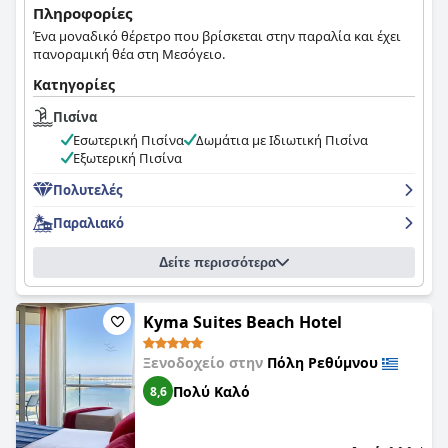
στην παραλία. Συνολικά, η πισίνα στο
Atlantis Beach Hotel
Πληροφορίες
είναι ένα όμορφο και χαλαρωτικό χαρακτηριστικό αυτού του
Ένα μοναδικό θέρετρο που βρίσκεται στην παραλία και έχει
γοητευτικού καταλύματος.
πανοραμική θέα στη Μεσόγειο.
Κατηγορίες
Πισίνα
Εσωτερική Πισίνα
Δωμάτια με Ιδιωτική Πισίνα
Εξωτερική Πισίνα
Πολυτελές
Παραλιακό
Δείτε περισσότερα
Kyma Suites Beach Hotel
Ξενοδοχείο στην
Πόλη Ρεθύμνου
Πολύ Καλό
8,6