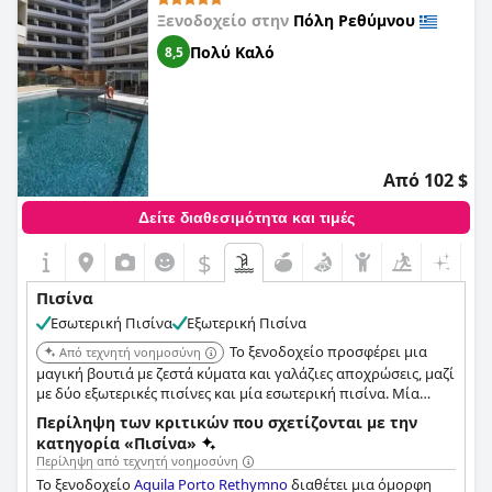
Ξενοδοχείο στην
Πόλη Ρεθύμνου
Πολύ Καλό
8,5
Από 102 $
Δείτε διαθεσιμότητα και τιμές
$
Πισίνα
Εσωτερική Πισίνα
Εξωτερική Πισίνα
Το ξενοδοχείο προσφέρει μια
Από τεχνητή νοημοσύνη
μαγική βουτιά με ζεστά κύματα και γαλάζιες αποχρώσεις, μαζί
με δύο εξωτερικές πισίνες και μία εσωτερική πισίνα. Μία
εξωτερική πισίνα ανακαινίστηκε πρόσφατα για ηρεμία,
Περίληψη των κριτικών που σχετίζονται με την
περιτριγυρισμένη από πλούσια βλάστηση για μια
κατηγορία «Πισίνα»
απομονωμένη αίσθηση, και μία υπερυψωμένη με εκπληκτική
Περίληψη από τεχνητή νοημοσύνη
θέα στο Αιγαίο, συνδυάζοντας την πολυτέλεια του θερέτρου
Το ξενοδοχείο
Aquila Porto Rethymno
διαθέτει μια όμορφη