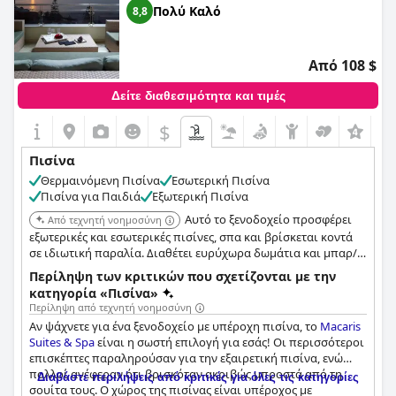
Πολύ Καλό
8,8
Από 108 $
Δείτε διαθεσιμότητα και τιμές
$
Πισίνα
Θερμαινόμενη Πισίνα
Εσωτερική Πισίνα
Πισίνα για Παιδιά
Εξωτερική Πισίνα
Αυτό το ξενοδοχείο προσφέρει
Από τεχνητή νοημοσύνη
εξωτερικές και εσωτερικές πισίνες, σπα και βρίσκεται κοντά
σε ιδιωτική παραλία. Διαθέτει ευρύχωρα δωμάτια και μπαρ/
σαλόνι. Το ξενοδοχείο παρέχει έναν συνδυασμό παροχών
Περίληψη των κριτικών που σχετίζονται με την
χαλάρωσης και ευεξίας.
κατηγορία «Πισίνα»
Περίληψη από τεχνητή νοημοσύνη
Αν ψάχνετε για ένα ξενοδοχείο με υπέροχη πισίνα, το
Macaris
Suites & Spa
είναι η σωστή επιλογή για εσάς! Οι περισσότεροι
επισκέπτες παραληρούσαν για την εξαιρετική πισίνα, ενώ
πολλοί ανέφεραν ότι βρισκόταν ακριβώς μπροστά από τη
Διαβάστε περιλήψεις από κριτικές για όλες τις κατηγορίες
σουίτα τους. Ο χώρος της πισίνας είναι υπέροχος με