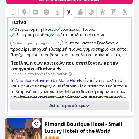
$
Πισίνα
Θερμαινόμενη Πισίνα
Εσωτερική Πισίνα
Εξωτερική Πισίνα
Δωμάτια με Ιδιωτική Πισίνα
Αυτό το 5άστερο ξενοδοχείο
Από τεχνητή νοημοσύνη
προσφέρει εποχική εξωτερική πισίνα, γυμναστήριο και κήπο.
Παρέχει άμεση πρόσβαση στην παραλία και συνδυάζει τις
ανέσεις ενός αστικού ξενοδοχείου με την εμπειρία ενός
Περίληψη των κριτικών που σχετίζονται με την
θερέτρου. Το Nautilux προσφέρει κομψό δείπνο και σπα.
κατηγορία «Πισίνα»
Περίληψη από τεχνητή νοημοσύνη
Το
Nautilux Rethymno by Mage Hotels
είναι ένα ειδυλλιακό
και ειρηνικό καταφύγιο με εξαιρετικές ανέσεις που καθιστούν
τη διαμονή σας χαλαρωτική. Με μια ιδιωτική παραλία που
διαθέτει άφθονες άνετες ξαπλώστρες και μια εντυπωσιακή
Διαβάστε περιλήψεις από κριτικές για όλες τις κατηγορίες
κύρια πισίνα σε σχήμα πέταλου, οι επισκέπτες έχουν πολλές
Δείτε περισσότερα
επιλογές για να απολαύσουν τον ήλιο. Η πισίνα είναι όμορφα
Ερωτηματολόγιο
συντηρημένη και καλά εξοπλισμένη με δωρεάν ξαπλώστρες
Τελευταία ενημέρωση απαντήσεων από Nautilux Rethymno by Mage
και προσεκτικό προσωπικό που διασφαλίζει ότι οι
Hotels
Rimondi Boutique Hotel - Small
επισκέπτες παραμένουν ενυδατωμένοι χωρίς καν να αφήνουν
Luxury Hotels of the World
την ξαπλώστρα τους. Γύρω από τις δύο πανέμορφες πισίνες
Αριθμός πισίνων
3
υπάρχει πανέμορφη διαμόρφωση του τοπίου που προσθέτει