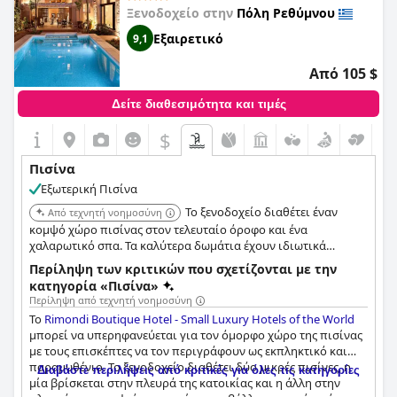
στην γαλήνια ατμόσφαιρα. Το βράδυ, οι επισκέπτες μπορούν
Πληροφορίες για την πισίνα 1
Ξενοδοχείο στην
Πόλη Ρεθύμνου
να απολαύσουν υπέροχη ζωντανή μουσική γύρω από την
Εξαιρετικό
9,1
πισίνα. Ενώ ορισμένοι επισκέπτες βρήκαν τις εξωτερικές
Ονομασία της πισίνας:
spiral pool
πισίνες κρύες, υπήρχαν επίσης εσωτερικές θερμαινόμενες
Τοποθεσία της πισίνας:
Εξωτερική πισίνα
πισίνες. Για τους επισκέπτες που αναζητούν μια πιο
Από 105 $
αποκλειστική εμπειρία, διατίθενται ιδιωτικές πισίνες, οι
οποίες ωστόσο βρίσκονται κυρίως στη σκιά. Συνολικά, τόσο η
Δείτε διαθεσιμότητα και τιμές
πισίνα όσο και η ιδιωτική παραλία ήταν απολύτως
$
πεντακάθαρες και το προσωπικό ήταν εξαιρετικό.
Πισίνα
Εξωτερική Πισίνα
Το ξενοδοχείο διαθέτει έναν
Από τεχνητή νοημοσύνη
κομψό χώρο πισίνας στον τελευταίο όροφο και ένα
χαλαρωτικό σπα. Τα καλύτερα δωμάτια έχουν ιδιωτικά
υδρομασάζ και μπαλκόνια.
Περίληψη των κριτικών που σχετίζονται με την
κατηγορία «Πισίνα»
Περίληψη από τεχνητή νοημοσύνη
Το
Rimondi Boutique Hotel - Small Luxury Hotels of the World
μπορεί να υπερηφανεύεται για τον όμορφο χώρο της πισίνας
με τους επισκέπτες να τον περιγράφουν ως εκπληκτικό και
παραμυθένιο. Το ξενοδοχείο διαθέτει δύο μικρές πισίνες, η
Διαβάστε περιλήψεις από κριτικές για όλες τις κατηγορίες
μία βρίσκεται στην πλευρά της κατοικίας και η άλλη στην