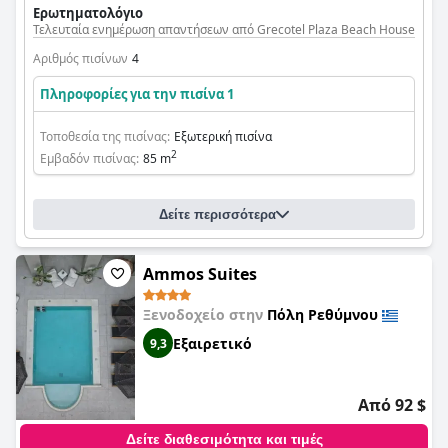
Ερωτηματολόγιο
Τελευταία ενημέρωση απαντήσεων από Grecotel Plaza Beach House
Αριθμός πισίνων
4
Πληροφορίες για την πισίνα 1
Τοποθεσία της πισίνας:
Εξωτερική πισίνα
2
Εμβαδόν πισίνας:
85 m
Δείτε περισσότερα
Ammos Suites
Ξενοδοχείο στην
Πόλη Ρεθύμνου
Εξαιρετικό
9,3
Από 92 $
Δείτε διαθεσιμότητα και τιμές