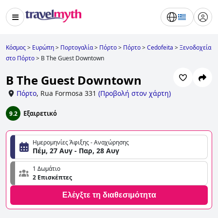
Κόσμος
>
Ευρώπη
>
Πορτογαλία
>
Πόρτο
>
Πόρτο
>
Cedofeita
>
Ξενοδοχεία
στο Πόρτο
>
B The Guest Downtown
B The Guest Downtown
Πόρτο
,
Rua Formosa 331
(
Προβολή στον χάρτη
)
Εξαιρετικό
9.2
Ημερομηνίες Άφιξης - Αναχώρησης
Πέμ, 27 Αυγ - Παρ, 28 Αυγ
1 Δωμάτιο
2 Επισκέπτες
Ελέγξτε τη διαθεσιμότητα