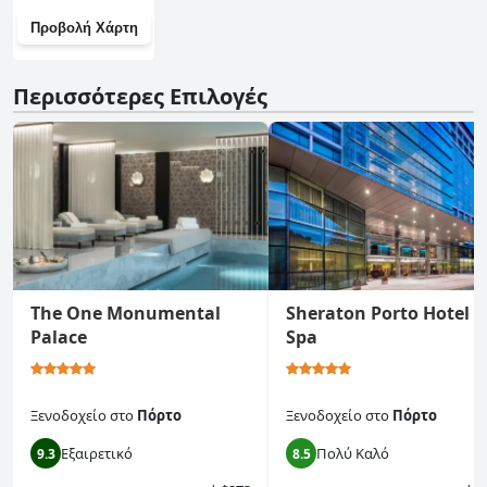
Προβολή Χάρτη
Περισσότερες Επιλογές
The One Monumental
Sheraton Porto Hotel &
Palace
Spa
Ξενοδοχείο
στο
Πόρτο
Ξενοδοχείο
στο
Πόρτο
Εξαιρετικό
Πολύ Καλό
9.3
8.5