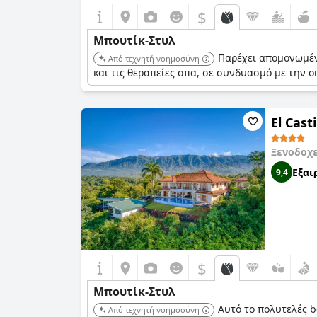
$
Μπουτίκ-Στυλ
Παρέχει απομονωμένε
Από τεχνητή νοημοσύνη
και τις θεραπείες σπα, σε συνδυασμό με την ο
El Cast
Ξενοδοχ
Εξαι
9,4
$
Μπουτίκ-Στυλ
Αυτό το πολυτελές b
Από τεχνητή νοημοσύνη