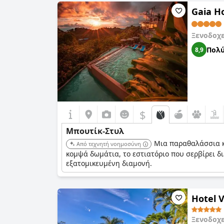
Gaia Ho
Ξενοδοχ
Πολύ
8,9
$
Μπουτίκ-Στυλ
Μια παραθαλάσσια κ
Από τεχνητή νοημοσύνη
κομψά δωμάτια, το εστιατόριο που σερβίρει δι
εξατομικευμένη διαμονή.
Hotel V
Ξενοδοχ