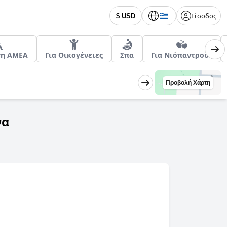
Είσοδος
$ USD
ση ΑΜΕΑ
Για Οικογένειες
Σπα
Για Νιόπαντρους
Προβολή Χάρτη
να