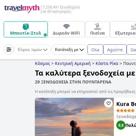
7,258,491 ξενοδοχεία
σε 60 κατηγορίες
Μπουτίκ-Στυλ
Δωρεάν WiFi
Πισίνα
Εξωτερικ
Osa
Aguirre
Ga
Εύρος τιμών
Κατάταξη με
Κόσμος
>
Κεντρική Αμερική
>
Κόστα Ρίκα
>
Πουντ
Τα καλύτερα ξενοδοχεία μ
29 ΞΕΝΟΔΟΧΕΙΑ ΣΤΗΝ ΠΟΥΝΤΑΡΕΝΑ
Η κατάταξη μπορεί να επηρεαστεί από τις προμήθειε
Kura B
Ξενοδοχ
Πολύ
8,8