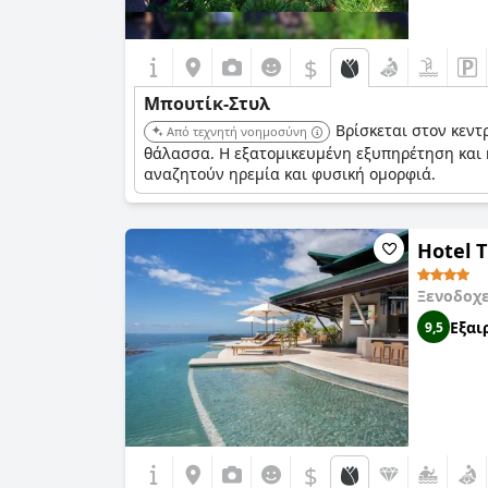
$
Μπουτίκ-Στυλ
Βρίσκεται στον κεντ
Από τεχνητή νοημοσύνη
θάλασσα. Η εξατομικευμένη εξυπηρέτηση και η
αναζητούν ηρεμία και φυσική ομορφιά.
Hotel T
Ξενοδοχ
Εξαι
9,5
$