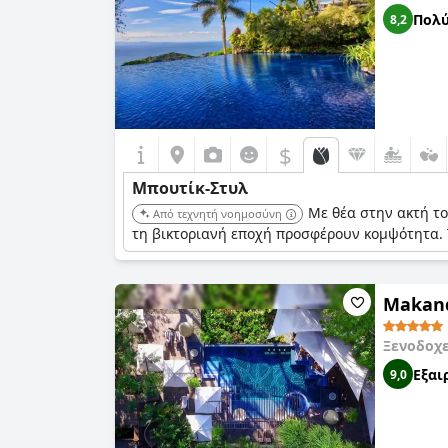
Πολύ
8,2
$
Μπουτίκ-Στυλ
Με θέα στην ακτή το
Από τεχνητή νοημοσύνη
τη βικτοριανή εποχή προσφέρουν κομψότητα. Τ
Makand
Ξενοδοχ
Εξαι
9,0