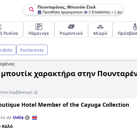
Πουνταρένας, Μπουτίκ-Στυλ
Προσθήκη ημερομηνιών
2 Επισκέπτες
1 Δωμάτιο
ή Πισίνα
Πάρκινγκ
Ρομαντικό
Μικρό
Πρόσβα
rabito
Puntarenas
αρένας
ε μπουτίκ χαρακτήρα στην Πουνταρέ
ς που λαμβάνουμε.
outique Hotel Member of the Cayuga Collection
είο σε
Uvita
 Καλό