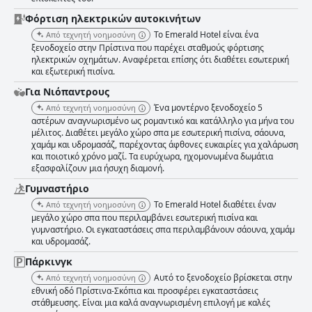
Φόρτιση ηλεκτρικών αυτοκινήτων
Το Emerald Hotel είναι ένα
Από τεχνητή νοημοσύνη
ξενοδοχείο στην Πρίστινα που παρέχει σταθμούς φόρτισης
ηλεκτρικών οχημάτων. Αναφέρεται επίσης ότι διαθέτει εσωτερική
και εξωτερική πισίνα.
Για Νιόπαντρους
Ένα μοντέρνο ξενοδοχείο 5
Από τεχνητή νοημοσύνη
αστέρων αναγνωρισμένο ως ρομαντικό και κατάλληλο για μήνα του
μέλιτος. Διαθέτει μεγάλο χώρο σπα με εσωτερική πισίνα, σάουνα,
χαμάμ και υδρομασάζ, παρέχοντας άφθονες ευκαιρίες για χαλάρωση
και ποιοτικό χρόνο μαζί. Τα ευρύχωρα, ηχομονωμένα δωμάτια
εξασφαλίζουν μια ήσυχη διαμονή.
Γυμναστήριο
Το Emerald Hotel διαθέτει έναν
Από τεχνητή νοημοσύνη
μεγάλο χώρο σπα που περιλαμβάνει εσωτερική πισίνα και
γυμναστήριο. Οι εγκαταστάσεις σπα περιλαμβάνουν σάουνα, χαμάμ
και υδρομασάζ.
Πάρκινγκ
Αυτό το ξενοδοχείο βρίσκεται στην
Από τεχνητή νοημοσύνη
εθνική οδό Πρίστινα-Σκόπια και προσφέρει εγκαταστάσεις
στάθμευσης. Είναι μια καλά αναγνωρισμένη επιλογή με καλές