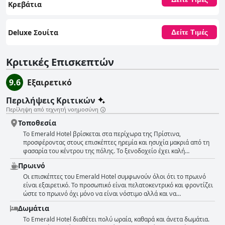
Κρεβάτια
Deluxe Σουίτα
Δείτε Τιμές
Κριτικές Επισκεπτών
9.6
Εξαιρετικό
Περιλήψεις Κριτικών
Περίληψη από τεχνητή νοημοσύνη
Τοποθεσία
Το Emerald Hotel βρίσκεται στα περίχωρα της Πρίστινα,
προσφέροντας στους επισκέπτες ηρεμία και ησυχία μακριά από τη
φασαρία του κέντρου της πόλης. Το ξενοδοχείο έχει καλή
πρόσβαση από τον αυτοκινητόδρομο, πράγμα που σημαίνει ότι δεν
Πρωινό
υπάρχουν κυκλοφοριακές ανησυχίες στην Πρίστινα. Αν και
απαιτείται όχημα ή ταξί για να φτάσετε στο κέντρο της πόλης, το
Οι επισκέπτες του Emerald Hotel συμφωνούν όλοι ότι το πρωινό
ξενοδοχείο βρίσκεται σε βολική τοποθεσία κοντά σε εμπορικά
είναι εξαιρετικό. Το προσωπικό είναι πελατοκεντρικό και φροντίζει
κέντρα. Οι επισκέπτες μπορούν να φτάσουν στο κέντρο της πόλης
ώστε το πρωινό όχι μόνο να είναι νόστιμο αλλά και να
σε μόλις πέντε έως δέκα λεπτά με το αυτοκίνητο. Ορισμένοι
ανταποκρίνεται στις ιδιαίτερες προτιμήσεις των επισκεπτών. Οι
Δωμάτια
κριτικοί ανέφεραν ότι η τοποθεσία του ξενοδοχείου δεν είναι η πιο
επιλογές πρωινού είναι πολλές και το προσωπικό είναι πολύ
όμορφη και ότι βρίσκεται παράλληλα με έναν πολυσύχναστο δρόμο
ευγενικό και εξυπηρετικό. Το εστιατόριο είναι επίσης φανταστικό με
Το Emerald Hotel διαθέτει πολύ ωραία, καθαρά και άνετα δωμάτια.