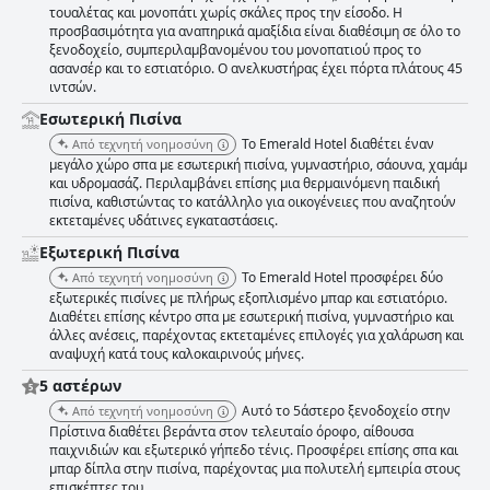
αστέρων που αξίζει τα χρήματα που ξοδεύονται με μια κομψή και
τουαλέτας και μονοπάτι χωρίς σκάλες προς την είσοδο. Η
εκλεπτυσμένη ατμόσφαιρα που το καθιστά ιδανική επιλογή για μια
προσβασιμότητα για αναπηρικά αμαξίδια είναι διαθέσιμη σε όλο το
πολυτελή διαμονή.
ξενοδοχείο, συμπεριλαμβανομένου του μονοπατιού προς το
ασανσέρ και το εστιατόριο. Ο ανελκυστήρας έχει πόρτα πλάτους 45
ιντσών.
Εσωτερική Πισίνα
Το Emerald Hotel διαθέτει έναν
Από τεχνητή νοημοσύνη
μεγάλο χώρο σπα με εσωτερική πισίνα, γυμναστήριο, σάουνα, χαμάμ
και υδρομασάζ. Περιλαμβάνει επίσης μια θερμαινόμενη παιδική
πισίνα, καθιστώντας το κατάλληλο για οικογένειες που αναζητούν
εκτεταμένες υδάτινες εγκαταστάσεις.
Εξωτερική Πισίνα
Το Emerald Hotel προσφέρει δύο
Από τεχνητή νοημοσύνη
εξωτερικές πισίνες με πλήρως εξοπλισμένο μπαρ και εστιατόριο.
Διαθέτει επίσης κέντρο σπα με εσωτερική πισίνα, γυμναστήριο και
άλλες ανέσεις, παρέχοντας εκτεταμένες επιλογές για χαλάρωση και
αναψυχή κατά τους καλοκαιρινούς μήνες.
5 αστέρων
Αυτό το 5άστερο ξενοδοχείο στην
Από τεχνητή νοημοσύνη
Πρίστινα διαθέτει βεράντα στον τελευταίο όροφο, αίθουσα
παιχνιδιών και εξωτερικό γήπεδο τένις. Προσφέρει επίσης σπα και
μπαρ δίπλα στην πισίνα, παρέχοντας μια πολυτελή εμπειρία στους
επισκέπτες του.