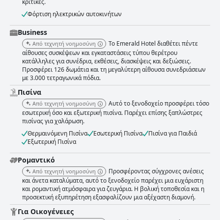
κριτικές.
Φόρτιση ηλεκτρικών αυτοκινήτων
Business
Το Emerald Hotel διαθέτει πέντε
Από τεχνητή νοημοσύνη
αίθουσες συσκέψεων και εγκαταστάσεις τύπου θερέτρου
κατάλληλες για συνέδρια, εκθέσεις, διασκέψεις και δεξιώσεις.
Προσφέρει 126 δωμάτια και τη μεγαλύτερη αίθουσα συνεδριάσεων
με 3.000 τετραγωνικά πόδια.
Πισίνα
Αυτό το ξενοδοχείο προσφέρει τόσο
Από τεχνητή νοημοσύνη
εσωτερική όσο και εξωτερική πισίνα. Παρέχει επίσης ξαπλώστρες
πισίνας για χαλάρωση.
Θερμαινόμενη Πισίνα
Εσωτερική Πισίνα
Πισίνα για Παιδιά
Εξωτερική Πισίνα
Ρομαντικό
Προσφέροντας σύγχρονες ανέσεις
Από τεχνητή νοημοσύνη
και άνετα καταλύματα, αυτό το ξενοδοχείο παρέχει μια ευχάριστη
και ρομαντική ατμόσφαιρα για ζευγάρια. Η βολική τοποθεσία και η
προσεκτική εξυπηρέτηση εξασφαλίζουν μια αξέχαστη διαμονή.
Για Οικογένειες