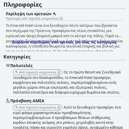
Πληροφορίες
Περίληψη των κριτικών
Περίληψη από τεχνητή νοημοσύνη
Το Emerald Hotel είναι ένα ξενοδοχείο πέντε αστέρων που βρίσκεται
στα περίχωρα της Πρίστινα, προσφέροντας στους επισκέπτες μια
ειρηνική και ήσυχη διαμονή μακριά από το κέντρο της πόλης. Παρά το
γεγονός ότι βρίσκεται παράλληλα με έναν πολυσύχναστο δρόμο ταχείας
Διαβάστε περιλήψεις από κριτικές για όλες τις κατηγορίες
κυκλοφορίας, η τοποθεσία θεωρείται συνολικά επαρκής και βολική για
τα κοντινά εμπορικά κέντρα. Το ξενοδοχείο προσφέρει εξαιρετικές
Κατηγορίες
επιλογές πρωινού με φιλικό και εξυπηρετικό προσωπικό που φροντίζει
για τα ατομικά γούστα. Τα δωμάτια είναι ευρύχωρα, καλά εξοπλισμένα,
Πολυτελές
καθαρά και άνετα, αν και ορισμένοι επισκέπτες σημείωσαν
μικροπροβλήματα με τα έπιπλα και τα εξαρτήματα του μπάνιου. Η
Ως το πρώτο Resort και Συνεδριακό
Από τεχνητή νοημοσύνη
καθαριότητα του ξενοδοχείου είναι άψογη με αποτελεσματική και
Ξενοδοχείο στο Κοσσυφοπέδιο, το Emerald Hotel προσφέρει
ευγενική υπηρεσία δωματίου. Το προσωπικό λαμβάνει υψηλούς
κομψότητα και πολυτελείς ανέσεις, συμπεριλαμβανομένου ενός
μεγάλου χώρου σπα με εσωτερικές και εξωτερικές πισίνες,
επαίνους για τον εξυπηρετικό, ευγενικό και εξυπηρετικό χαρακτήρα του
πολλαπλά εστιατόρια και διάφορα ευρύχωρα δωμάτια και σουίτες.
με εξατομικευμένη εξυπηρέτηση και επαγγελματισμό. Το ξενοδοχείο
προσφέρει επίσης έναν εξαιρετικό χώρο σπα με εξαιρετικές και
Πρόσβαση ΑΜΕΑ
μοναδικές εγκαταστάσεις προσβάσιμες τόσο στους επισκέπτες όσο και
Αυτό το ξενοδοχείο προσφέρει ένα
Από τεχνητή νοημοσύνη
σε μη επισκέπτες. Οι επισκέπτες εκστασιάζονται για τις καθαρές και
ευρύ φάσμα χαρακτηριστικών προσβασιμότητας,
καλά συντηρημένες πισίνες, τόσο τις εσωτερικές όσο και τις εξωτερικές,
συμπεριλαμβανομένων 4 προσβάσιμων θέσεων στάθμευσης,
με διαθέσιμες παιδικές πισίνες και παιδική χαρά. Συνολικά, το
κορδόνι έκτακτης ανάγκης στο μπάνιο, χειρολαβές κοντά στην
ξενοδοχείο προσφέρει μια υπέροχη και εξαιρετική εμπειρία πέντε
τουαλέτα, πάγκο και νεροχύτη χαμηλού ύψους, ανυψωμένο κάθισμα