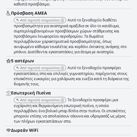
καθιστά προσβάσιμο.
Πρόσβαση ΑΜΕΑ
Αυτό το ξενοδοχείο διαθέτει
Από τεχνητή νοημοσύνη
προσβασιμότητα για αναπηρικά αμαξίδια σε όλο το κατάλυμα,
συμπεριλαμβανομένων προσβάσιμων χώρων στάθμευσης και
προσβάσιμου λεωφορείου αεροδρομίου. Τα δωμάτια
περιλαμβάνουν χαρακτηριστικά προσβασιμότητας, όπως
ανυψωμένο κάθισμα τουαλέτας και κορδόνι έκτακτης ανάγκης στο
μπάνιο. Διατίθενται εγκαταστάσεις για άτομα με αναπηρία.
5 αστέρων
Αυτό το ξενοδοχείο προσφέρει
Από τεχνητή νοημοσύνη
εγκαταστάσεις σπα και επιλογές γυμναστηρίου, παρέχοντας στους
επισκέπτες ευκαιρίες για χαλάρωση και ευεξία κατά τη διάρκεια της
διαμονής τους.
Εσωτερική Πισίνα
Το ξενοδοχείο προσφέρει μια
Από τεχνητή νοημοσύνη
ευχάριστη και θερμαινόμενη εσωτερική πισίνα, η οποία
περιλαμβάνει ένα βολικό μπαρ δίπλα στην πισίνα. Οι επισκέπτες
μπορούν επίσης να απολαύσουν σάουνα και υδρομασάζ ως μέρος
των πλήρων εγκαταστάσεων σπα.
Δωρεάν WiFi