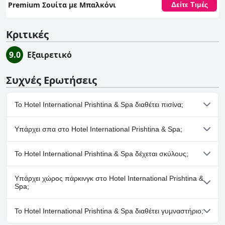
Premium Σουίτα με Μπαλκόνι
Δείτε Τιμές
Κριτικές
9.0
Εξαιρετικό
Συχνές Ερωτήσεις
Το Hotel International Prishtina & Spa διαθέτει πισίνα;
Ναι, το Hotel International Prishtina & Spa διαθέτει πισίνα/
Υπάρχει σπα στο Hotel International Prishtina & Spa;
πισίνες που ανήκουν σε μία ή περισσότερες από τις ακόλουθες
κατηγορίες: Εσωτερική Πισίνα.
Ναι, το Hotel International Prishtina & Spa διαθέτει σπα.
Το Hotel International Prishtina & Spa δέχεται σκύλους;
Όχι, το Hotel International Prishtina & Spa δεν δέχεται σκύλους.
Υπάρχει χώρος πάρκινγκ στο Hotel International Prishtina &
Spa;
Ναι, υπάρχουν εγκαταστάσεις πάρκινγκ στο Hotel International
Το Hotel International Prishtina & Spa διαθέτει γυμναστήριο;
Prishtina & Spa.