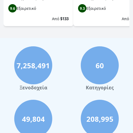
Εξαιρετικό
Εξαιρετικό
9.6
9.3
Από
$133
Από
$
7,258,491
60
Ξενοδοχεία
Κατηγορίες
49,804
208,995