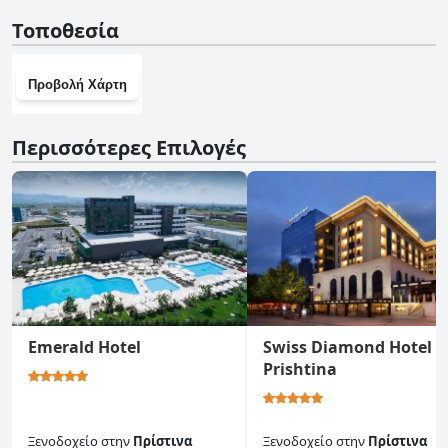
Ναι, το Hotel International Prishtina & Spa διαθέτει
Τοποθεσία
γυμναστήριο.
Προβολή Χάρτη
Περισσότερες Επιλογές
Emerald Hotel
Swiss Diamond Hotel
Prishtina
Ξενοδοχείο
στην
Πρίστινα
Ξενοδοχείο
στην
Πρίστινα