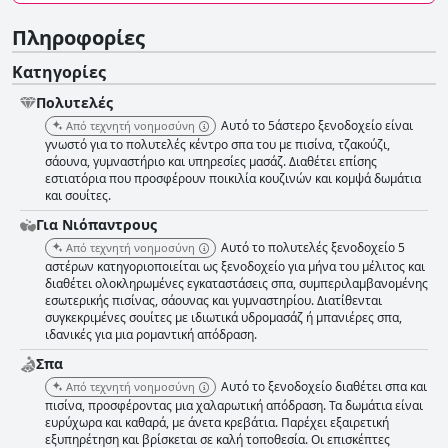
Πληροφορίες
Κατηγορίες
Πολυτελές
Αυτό το 5άστερο ξενοδοχείο είναι
Από τεχνητή νοημοσύνη
γνωστό για το πολυτελές κέντρο σπα του με πισίνα, τζακούζι,
σάουνα, γυμναστήριο και υπηρεσίες μασάζ. Διαθέτει επίσης
εστιατόρια που προσφέρουν ποικιλία κουζινών και κομψά δωμάτια
και σουίτες.
Για Νιόπαντρους
Αυτό το πολυτελές ξενοδοχείο 5
Από τεχνητή νοημοσύνη
αστέρων κατηγοριοποιείται ως ξενοδοχείο για μήνα του μέλιτος και
διαθέτει ολοκληρωμένες εγκαταστάσεις σπα, συμπεριλαμβανομένης
εσωτερικής πισίνας, σάουνας και γυμναστηρίου. Διατίθενται
συγκεκριμένες σουίτες με ιδιωτικά υδρομασάζ ή μπανιέρες σπα,
ιδανικές για μια ρομαντική απόδραση.
Σπα
Αυτό το ξενοδοχείο διαθέτει σπα και
Από τεχνητή νοημοσύνη
πισίνα, προσφέροντας μια χαλαρωτική απόδραση. Τα δωμάτια είναι
ευρύχωρα και καθαρά, με άνετα κρεβάτια. Παρέχει εξαιρετική
εξυπηρέτηση και βρίσκεται σε καλή τοποθεσία. Οι επισκέπτες