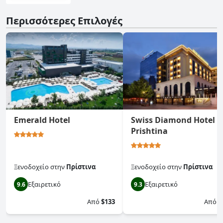
Περισσότερες Επιλογές
Emerald Hotel
Swiss Diamond Hotel
Prishtina
Ξενοδοχείο
στην
Πρίστινα
Ξενοδοχείο
στην
Πρίστινα
Εξαιρετικό
Εξαιρετικό
9.6
9.3
Από
$133
Από
$