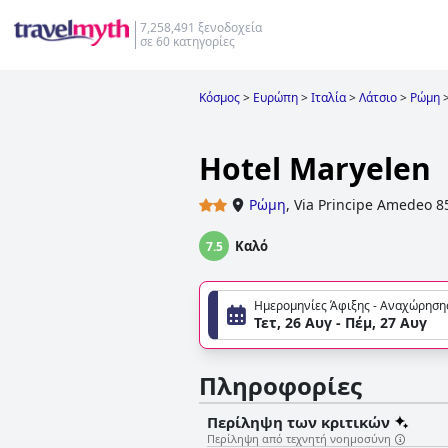
7,258,491 ξενοδοχεία
σε 60 κατηγορίες
Κόσμος
>
Ευρώπη
>
Ιταλία
>
Λάτσιο
>
Ρώμη
Hotel Maryelen
Ρώμη
,
Via Principe Amedeo 8
Καλό
7.5
Ημερομηνίες Άφιξης - Αναχώρηση
Τετ, 26 Αυγ - Πέμ, 27 Αυγ
Πληροφορίες
Περίληψη των κριτικών
Περίληψη από τεχνητή νοημοσύνη