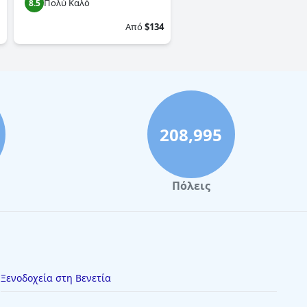
Πολύ Καλό
8.5
Από
$134
208,995
Πόλεις
Ξενοδοχεία στη Βενετία