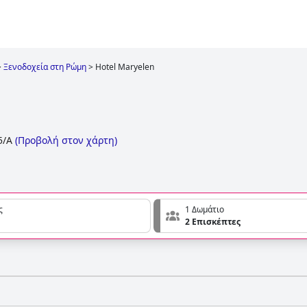
>
Ξενοδοχεία στη Ρώμη
>
Hotel Maryelen
5/A
(
Προβολή στον χάρτη
)
ς
1 Δωμάτιο
2 Επισκέπτες