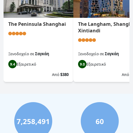
The Peninsula Shanghai
The Langham, Shangha
Xintiandi
Ξενοδοχείο
σε
Σαγκάη
Ξενοδοχείο
σε
Σαγκάη
Εξαιρετικό
Εξαιρετικό
9.4
9.0
Από
$380
Από
$
7,258,491
60