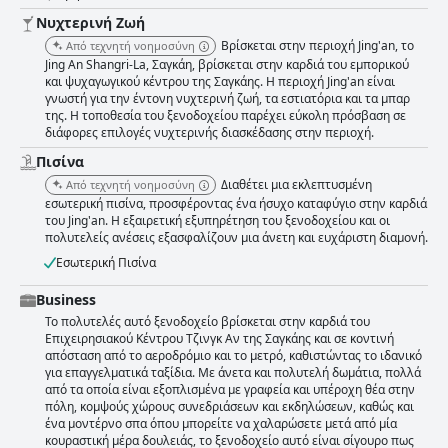
Νυχτερινή Ζωή
Βρίσκεται στην περιοχή Jing'an, το
Από τεχνητή νοημοσύνη
Jing An Shangri-La, Σαγκάη, βρίσκεται στην καρδιά του εμπορικού
και ψυχαγωγικού κέντρου της Σαγκάης. Η περιοχή Jing'an είναι
γνωστή για την έντονη νυχτερινή ζωή, τα εστιατόρια και τα μπαρ
της. Η τοποθεσία του ξενοδοχείου παρέχει εύκολη πρόσβαση σε
διάφορες επιλογές νυχτερινής διασκέδασης στην περιοχή.
Πισίνα
Διαθέτει μια εκλεπτυσμένη
Από τεχνητή νοημοσύνη
εσωτερική πισίνα, προσφέροντας ένα ήσυχο καταφύγιο στην καρδιά
του Jing'an. Η εξαιρετική εξυπηρέτηση του ξενοδοχείου και οι
πολυτελείς ανέσεις εξασφαλίζουν μια άνετη και ευχάριστη διαμονή.
Εσωτερική Πισίνα
Business
Το πολυτελές αυτό ξενοδοχείο βρίσκεται στην καρδιά του
Επιχειρησιακού Κέντρου Τζινγκ Αν της Σαγκάης και σε κοντινή
απόσταση από το αεροδρόμιο και το μετρό, καθιστώντας το ιδανικό
για επαγγελματικά ταξίδια. Με άνετα και πολυτελή δωμάτια, πολλά
από τα οποία είναι εξοπλισμένα με γραφεία και υπέροχη θέα στην
πόλη, κομψούς χώρους συνεδριάσεων και εκδηλώσεων, καθώς και
ένα μοντέρνο σπα όπου μπορείτε να χαλαρώσετε μετά από μία
κουραστική μέρα δουλειάς, το ξενοδοχείο αυτό είναι σίγουρο πως