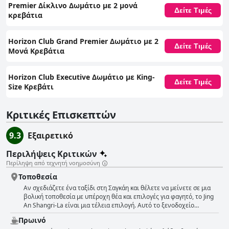
Premier Δίκλινο Δωμάτιο με 2 μονά
Δείτε Τιμές
κρεβάτια
Horizon Club Grand Premier Δωμάτιο με 2
Δείτε Τιμές
Μονά Κρεβάτια
Horizon Club Executive Δωμάτιο με King-
Δείτε Τιμές
Size Κρεβάτι
Κριτικές Επισκεπτών
9.3
Εξαιρετικό
Περιλήψεις Κριτικών
Περίληψη από τεχνητή νοημοσύνη
Τοποθεσία
Αν σχεδιάζετε ένα ταξίδι στη Σαγκάη και θέλετε να μείνετε σε μια
βολική τοποθεσία με υπέροχη θέα και επιλογές για φαγητό, το Jing
An Shangri-La είναι μια τέλεια επιλογή. Αυτό το ξενοδοχείο
βρίσκεται ακριβώς πάνω από το σταθμό Jing'an Temple της γραμμής
Πρωινό
7 του μετρό, γεγονός που καθιστά τη μεταφορά πολύ εύκολη. Οι