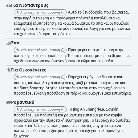
Για Νιόπαντρους
Αυτό το ξενοδοχείο, που βρίσκεται
Από τεχνητή νοημοσύνη
στην καρδιά του Jing An, προσφέρει πολυτελή καταλύματα και
εξαιρετική εξυπηρέτηση. Τα κομψά δωμάτια, το σπα και οι ποικίλες
επιλογές εστίασης το καθιστούν ιδανική επιλογή για ένα ρομαντικό
και χαλαρωτικό μήνα του μέλιτος.
Σπα
Προσφέρει σπα με έμφαση στην
Από τεχνητή νοημοσύνη
ολιστική ευεξία και χαλάρωση. Το σπα παρέχει μια σειρά θεραπειών
σχεδιασμένων να αναζωογονήσουν το σώμα και το μυαλό.
Για Οικογένειες
Παρέχει ευρύχωρα δωμάτια και
Από τεχνητή νοημοσύνη
σουίτες κατάλληλα για οικογένειες, μαζί με εσωτερική πισίνα και
παιδικές δραστηριότητες. Η τοποθεσία του στην περιοχή Jing'an
προσφέρει εύκολη πρόσβαση σε πάρκα και οικογενειακά εστιατόρια.
Ρομαντικό
Το Jing An Shangri-La, Σαγκάη,
Από τεχνητή νοημοσύνη
προσφέρει μια πολυτελή και ρομαντική εμπειρία με τον κομψό
σχεδιασμό και την εξαιρετική εξυπηρέτηση. Το ξενοδοχείο διαθέτει
εκπληκτική θέα στην πόλη, γκουρμέ επιλογές φαγητού και ένα
ολοκληρωμένο σπα, εξασφαλίζοντας μια αξέχαστη διαμονή για
ζευγάρια.