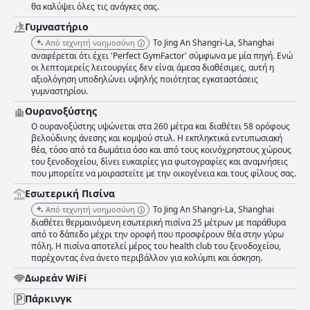
θα καλύψει όλες τις ανάγκες σας.
Γυμναστήριο
Το Jing An Shangri-La, Shanghai
Από τεχνητή νοημοσύνη
αναφέρεται ότι έχει 'Perfect GymFactor' σύμφωνα με μία πηγή. Ενώ
οι λεπτομερείς λειτουργίες δεν είναι άμεσα διαθέσιμες, αυτή η
αξιολόγηση υποδηλώνει υψηλής ποιότητας εγκαταστάσεις
γυμναστηρίου.
Ουρανοξύστης
Ο ουρανοξύστης υψώνεται στα 260 μέτρα και διαθέτει 58 ορόφους
βελούδινης άνεσης και κομψού στυλ. Η εκπληκτικά εντυπωσιακή
θέα, τόσο από τα δωμάτια όσο και από τους κοινόχρηστους χώρους
του ξενοδοχείου, δίνει ευκαιρίες για φωτογραφίες και αναμνήσεις
που μπορείτε να μοιραστείτε με την οικογένεια και τους φίλους σας.
Εσωτερική Πισίνα
Το Jing An Shangri-La, Shanghai
Από τεχνητή νοημοσύνη
διαθέτει θερμαινόμενη εσωτερική πισίνα 25 μέτρων με παράθυρα
από το δάπεδο μέχρι την οροφή που προσφέρουν θέα στην γύρω
πόλη. Η πισίνα αποτελεί μέρος του health club του ξενοδοχείου,
παρέχοντας ένα άνετο περιβάλλον για κολύμπι και άσκηση.
Δωρεάν WiFi
Πάρκινγκ