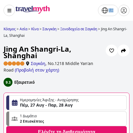
Κόσμος
>
Ασία
>
Κίνα
>
Σανγκάη
>
Ξενοδοχεία σε Σαγκάη
>
Jing An Shangri-
La, Shanghai
Jing An Shangri-La,
Shanghai
Σαγκάη
,
No.1218 Middle Yan'an
Road
(
Προβολή στον χάρτη
)
Εξαιρετικό
9.3
Ημερομηνίες Άφιξης - Αναχώρησης
Πέμ, 27 Αυγ - Παρ, 28 Αυγ
1 Δωμάτιο
2 Επισκέπτες
Ελέγξτε τη διαθεσιμότητα