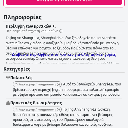
Πληροφορίες
Περίληψη των κριτικών
Περίληψη από τεχνητή νοημοσύνη
Το Jing An Shangri-La, Shanghai είναι ένα ξενοδοχείο που συνιστάται
ανεπιφύλακτα για όσους αναζητούν μια βολική τοποθεσία με υπέροχη
θέα και επιλογές για φαγητό. Το ξενοδοχείο βρίσκεται πάνω από το
σταθμό Jing'an Temple της γραμμής 7 του μετρό, καθιστώντας τη
Διαβάστε περιλήψεις από κριτικές για όλες τις κατηγορίες
μεταφορά εύκολη. Οι επισκέπτες έχουν επαινέσει τη θέση του
ξενοδοχείου στην πολυσύχναστη εμπορική περιοχή που περιβάλλεται
Κατηγορίες
από εμπορικά κέντρα υψηλών προδιαγραφών. Το πρωινό έχει λάβει
θετικές κριτικές για το νόστιμο και μεγάλη ποικιλία φαγητού με την
Πολυτελές
αίθουσα πρωινού να είναι πολύ ωραία. Τα δωμάτια είναι καθαρά και
καλά εξοπλισμένα με άνετα κρεβάτια και εκπληκτική θέα. Το προσωπικό
Αυτό το ξενοδοχείο Shangri-La, που
Από τεχνητή νοημοσύνη
καθαριότητας είναι επαγγελματικό και διατηρεί την καθαριότητα του
βρίσκεται στην περιοχή Jing'an, προσφέρει μια πολυτελή εμπειρία
ξενοδοχείου σε υψηλό επίπεδο. Οι επισκέπτες έχουν εκστασιαστεί για
με υψηλά πρότυπα υπηρεσιών και ανέσεων σε κεντρική τοποθεσία.
το προσωπικό, περιγράφοντάς το ως καταπληκτικό, σούπερ φιλικό και
Πρακτικές Bιωσιμότητας
εξαιρετικό. Το προσωπικό είναι ευγενικό, υπεύθυνο και εξυπηρετικό με
Το Jing An Shangri-La, Σαγκάη,
Από τεχνητή νοημοσύνη
ικανότητα και προσοχή στη λεπτομέρεια. Συνολικά, οι επισκέπτες
δεσμεύεται στην κοινωνική ευθύνη και ενσωματώνει βιώσιμες
συμφωνούν ότι το Jing An Shangri-La, Shanghai είναι μια άνετη και
πρακτικές στις λειτουργίες του. Προσφέρουν οικολογικά
ευχάριστη διαμονή.
διαλείμματα καφέ με βιώσιμα θαλασσινά και τοπικές κουζίνες.