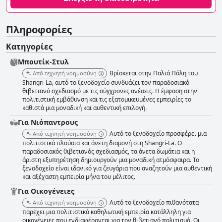
Πληροφορίες
Κατηγορίες
Μπουτίκ-Στυλ
Βρίσκεται στην Παλιά Πόλη του
Από τεχνητή νοημοσύνη
Shangri-La, αυτό το ξενοδοχείο συνδυάζει τον παραδοσιακό
θιβετιανό σχεδιασμό με τις σύγχρονες ανέσεις. Η έμφαση στην
πολιτιστική εμβάθυνση και τις εξατομικευμένες εμπειρίες το
καθιστά μια μοναδική και αυθεντική επιλογή.
Για Νιόπαντρους
Αυτό το ξενοδοχείο προσφέρει μια
Από τεχνητή νοημοσύνη
πολιτιστικά πλούσια και άνετη διαμονή στη Shangri-La. Ο
παραδοσιακός θιβετιανός σχεδιασμός, τα άνετα δωμάτια και η
άριστη εξυπηρέτηση δημιουργούν μια μοναδική ατμόσφαιρα. Το
ξενοδοχείο είναι ιδανικό για ζευγάρια που αναζητούν μια αυθεντική
και αξέχαστη εμπειρία μήνα του μέλιτος.
Για Οικογένειες
Αυτό το ξενοδοχείο πιθανότατα
Από τεχνητή νοημοσύνη
παρέχει μια πολιτιστικά καθηλωτική εμπειρία κατάλληλη για
οικογένειες που ενδιαφέρονται για τον θιβετιανό πολιτισμό. Οι