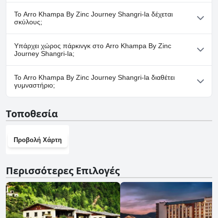
Όχι, το Arro Khampa By Zinc Journey Shangri-la δεν διαθέτει
Το Arro Khampa By Zinc Journey Shangri-la δέχεται
σπα.
σκύλους;
Όχι, το Arro Khampa By Zinc Journey Shangri-la δεν δέχεται
Υπάρχει χώρος πάρκινγκ στο Arro Khampa By Zinc
σκύλους.
Journey Shangri-la;
Ναι, υπάρχουν εγκαταστάσεις πάρκινγκ στο Arro Khampa By
Το Arro Khampa By Zinc Journey Shangri-la διαθέτει
Zinc Journey Shangri-la.
γυμναστήριο;
Όχι, το Arro Khampa By Zinc Journey Shangri-la δεν διαθέτει
Τοποθεσία
γυμναστήριο.
Προβολή Χάρτη
Περισσότερες Επιλογές