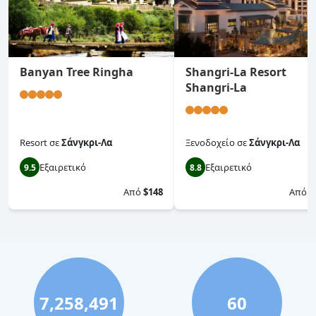
Banyan Tree Ringha
Shangri-La Resort
Shangri-La
Resort
σε
Σάνγκρι-Λα
Ξενοδοχείο
σε
Σάνγκρι-Λα
Εξαιρετικό
Εξαιρετικό
9.5
8.8
Από
$148
Από
$
7,258,491
60