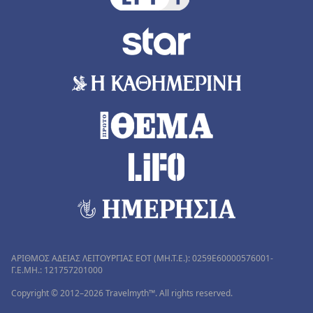
ΑΡΙΘΜΟΣ ΑΔΕΙΑΣ ΛΕΙΤΟΥΡΓΙΑΣ ΕΟΤ (MH.T.E.): 0259Ε60000576001-
Γ.Ε.ΜΗ.: 121757201000
Copyright © 2012–2026 Travelmyth™. All rights reserved.