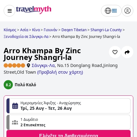
Κόσμος
>
Ασία
>
Κίνα
>
Γιουνάν
>
Deqen Tibetan
>
Shangri-La County
>
Ξενοδοχεία σε Σάνγκρι-Λα
>
Arro Khampa By Zinc Journey Shangri-la
Arro Khampa By Zinc
Journey Shangri-la
Σάνγκρι-Λα
,
No.15 Donglang Road,Jinlong
Street,Old Town
(
Προβολή στον χάρτη
)
Πολύ Καλό
8.2
Ημερομηνίες Άφιξης - Αναχώρησης
Τρί, 25 Αυγ - Τετ, 26 Αυγ
1 Δωμάτιο
2 Επισκέπτες
Ελέγξτε τη διαθεσιμότητα