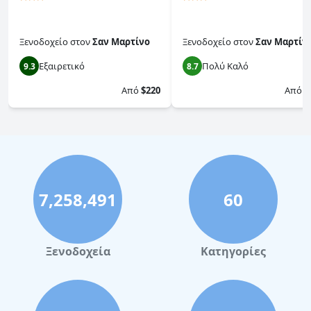
Ξενοδοχείο
στον
Σαν Μαρτίνο
Ξενοδοχείο
στον
Σαν Μαρτίν
Εξαιρετικό
Πολύ Καλό
9.3
8.7
Από
$220
Από
$
7,258,491
60
Ξενοδοχεία
Κατηγορίες