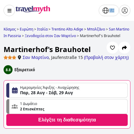
Κόσμος
>
Ευρώπη
>
Ιταλία
>
Trentino Alto Adige
>
Μπολζάνο
>
San Martino
In Passiria
>
Ξενοδοχεία στον Σαν Μαρτίνο
>
Martinerhof's Brauhotel
Martinerhof's Brauhotel
Σαν Μαρτίνο
,
Jaufenstraße 15
(
Προβολή στον χάρτη
)
Εξαιρετικό
8.8
Ημερομηνίες Άφιξης - Αναχώρησης
Παρ, 28 Αυγ - Σάβ, 29 Αυγ
1 Δωμάτιο
2 Επισκέπτες
Ελέγξτε τη διαθεσιμότητα