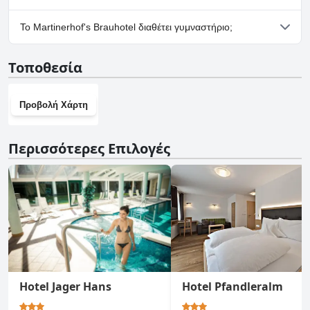
Ναι, υπάρχουν εγκαταστάσεις πάρκινγκ στο Martinerhof's
Το Martinerhof's Brauhotel διαθέτει γυμναστήριο;
Brauhotel.
Όχι, το Martinerhof's Brauhotel δεν διαθέτει γυμναστήριο.
Τοποθεσία
Προβολή Χάρτη
Περισσότερες Επιλογές
Hotel Jager Hans
Hotel Pfandleralm