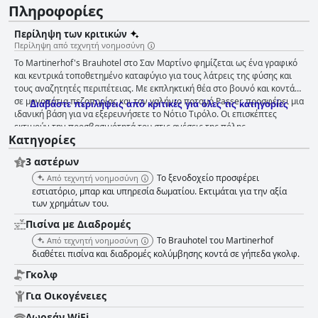
Πληροφορίες
Περίληψη των κριτικών
Περίληψη από τεχνητή νοημοσύνη
Το Martinerhof's Brauhotel στο Σαν Μαρτίνο φημίζεται ως ένα γραφικό
και κεντρικά τοποθετημένο καταφύγιο για τους λάτρεις της φύσης και
τους αναζητητές περιπέτειας. Με εκπληκτική θέα στο βουνό και κοντά
σε μονοπάτια πεζοπορίας και τον γαλήνιο ποταμό Passer, προσφέρει μια
Διαβάστε περιλήψεις από κριτικές για όλες τις κατηγορίες
ιδανική βάση για να εξερευνήσετε το Νότιο Τιρόλο. Οι επισκέπτες
εκτιμούν την προσβασιμότητά του στις ανέσεις της πόλης,
Κατηγορίες
συμπεριλαμβανομένης της δημοτικής πισίνας απέναντι, προσθέτοντας
στην ευκολία. Η γαστρονομική εμπειρία είναι ιδιαίτερα αξιέπαινη, με
3 αστέρων
έναν εξαιρετικό πρωινό μπουφέ που προσφέρει μια πλούσια επιλογή
από υψηλής ποιότητας τοπικές σπεσιαλιτέ. Γνωστό για την ενσάρκωση
Το ξενοδοχείο προσφέρει
Από τεχνητή νοημοσύνη
μιας εμπειρίας πέντε αστέρων, το πρωινό διαθέτει φρέσκα προϊόντα και
εστιατόριο, μπαρ και υπηρεσία δωματίου. Εκτιμάται για την αξία
ποικίλες επιλογές που καλύπτουν διάφορα γούστα. Το δείπνο στο
των χρημάτων του.
εστιατόριο του ξενοδοχείου επαινείται εξίσου, αναδεικνύοντας νόστιμα
Πισίνα με Διαδρομές
τυρολέζικα πιάτα και την εξαιρετική σπιτική μπύρα τους. Η φιλόξενη
Το Brauhotel του Martinerhof
Από τεχνητή νοημοσύνη
ατμόσφαιρα και η φιλική εξυπηρέτηση που παρέχεται από το προσωπικό
διαθέτει πισίνα και διαδρομές κολύμβησης κοντά σε γήπεδα γκολφ.
ενισχύουν την εμπειρία. Οι επισκέπτες τονίζουν σταθερά την
καθαριότητα και την άνεση των ευρύχωρων δωματίων, τα οποία συχνά
Γκολφ
διαθέτουν μπαλκόνια. Οι άψογα συντηρημένες εγκαταστάσεις και το
εξυπηρετικό προσωπικό δημιουργούν ένα φιλόξενο περιβάλλον.
Για Οικογένειες
Ορισμένα δωμάτια μπορεί να επωφεληθούν από ανακαινίσεις, ωστόσο η
Δωρεάν WiFi