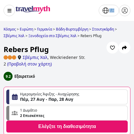
Κόσμος
>
Ευρώπη
>
Γερμανία
>
Βάδη-Βυρτεμβέργη
>
Στουτγκάρδη
>
Σβέμπις Χαλ
>
Ξενοδοχεία στο Σβέμπις Χαλ
>
Rebers Pflug
Rebers Pflug
Σβέμπις Χαλ
,
Weckriedener Str.
2
(
Προβολή στον χάρτη
)
Εξαιρετικό
9.2
Ημερομηνίες Άφιξης - Αναχώρησης
Πέμ, 27 Αυγ - Παρ, 28 Αυγ
1 Δωμάτιο
2 Επισκέπτες
Ελέγξτε τη διαθεσιμότητα