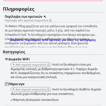
Πληροφορίες
Περίληψη των κριτικών
Περίληψη από τεχνητή νοημοσύνη
Το Rebers Pflug φημίζεται για την γαλήνια και γραφική του τοποθεσία,
σε μια ήσυχη αγροτική περιοχή, μόλις 3 χλμ. από την καρδιά του
Schwäbisch Hall. Το ξενοδοχείο προσφέρει ένα ήσυχο καταφύγιο με
εύκολη πρόσβαση στην πόλη, καθιστώντας το ιδανικό για όσους
Διαβάστε περιλήψεις από κριτικές για όλες τις κατηγορίες
επιθυμούν να ξεφύγουν από την αστική φασαρία, διατηρώντας
παράλληλα την ευκολία. Το πρωινό στο Rebers Pflug είναι ένα
Κατηγορίες
χαρακτηριστικό που ξεχωρίζει και το οποίο περιγράφεται
επανειλημμένα ως εξαιρετικό, πολύ καλό και καταπληκτικό. Οι
Δωρεάν WiFi
επισκέπτες επικροτούν την ποικιλία, τη φρεσκάδα και την περιφερειακή
εστίαση των προσφορών με αξιοσημείωτη έμφαση στην ποιότητα. Το
Αυτό το ξενοδοχείο είναι μια
Από τεχνητή νοημοσύνη
σέρβις επαινείται σταθερά για την προσοχή, τη φιλικότητα και την
δημοφιλής επιλογή, με βαθμολογία κριτικών 9,1. Παρέχει δωρεάν
αφοσίωσή του, ενισχύοντας περαιτέρω την εμπειρία του γεύματος.
Wi-Fi, διασφαλίζοντας ότι οι επισκέπτες παραμένουν συνδεδεμένοι,
και είναι μια οικογενειακή επιλογή.
Παρά τις μικρές παρατηρήσεις σχετικά με την επιλογή των λουκάνικων
και των τυριών, το πρωινό εξακολουθεί να εκτιμάται ιδιαίτερα για τη
Πάρκινγκ
γενναιόδωρη και βιώσιμη προσέγγισή του. Η εμπειρία του δείπνου είναι
Αυτό το ξενοδοχείο διαθέτει δωρεάν
Από τεχνητή νοημοσύνη
εξίσου εξαιρετική, υποστηριζόμενη από το βραβευμένο με αστέρι
ιδιωτικό χώρο στάθμευσης για τους επισκέπτες.
Michelin εστιατόριο του ξενοδοχείου. Οι επισκέπτες εκστασιάζονται για
την πολύ νόστιμη, νόστιμη και κορυφαία κουζίνα, που συνδυάζεται με
Φόρτιση ηλεκτρικών αυτοκινήτων
μια εξαιρετική επιλογή κρασιών. Η ατμόσφαιρα και η σχολαστική