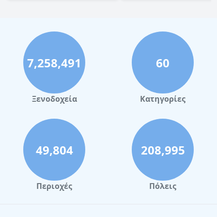
7,258,491
60
Ξενοδοχεία
Κατηγορίες
49,804
208,995
Περιοχές
Πόλεις