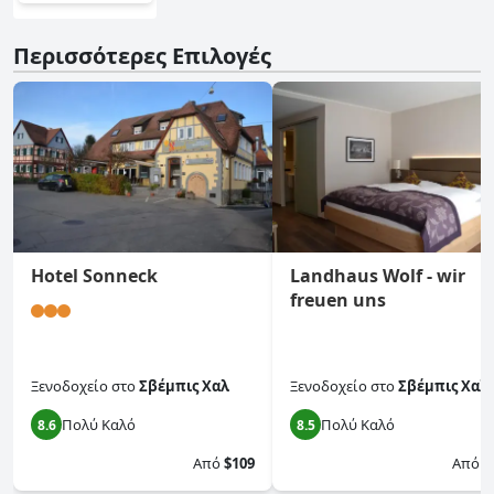
Περισσότερες Επιλογές
Hotel Sonneck
Landhaus Wolf - wir
freuen uns
Ξενοδοχείο
στο
Σβέμπις Χαλ
Ξενοδοχείο
στο
Σβέμπις Χαλ
Πολύ Καλό
Πολύ Καλό
8.6
8.5
Από
$109
Από
$