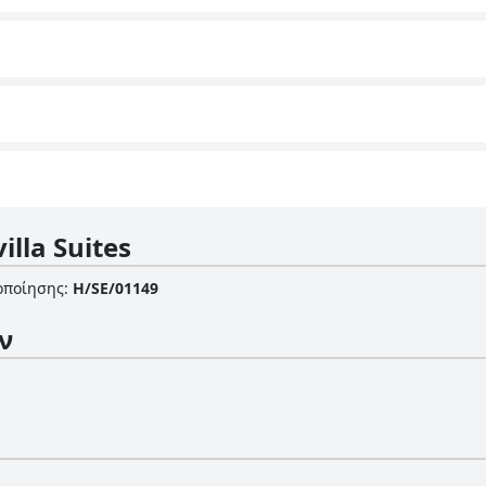
illa Suites
οποίησης
:
H/SE/01149
ν