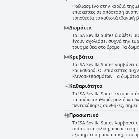
Φωλιασμένο στην καρδιά της Σεβ
επισκέπτες σε απόσταση αναπνο
τοποθεσία το καθιστά ιδανική β
πολυσύχναστους δρόμους εύκολ
Δωμάτια
οποία εξασφαλίζει εύκολη πρόσ
Το ISA Sevilla Suites διαθέτει
επαινούνται για την καθαριότη
έχουν σχολιάσει συχνά την ευρ
για να εξασφαλίσουν μια ήρεμη
τους με θέα στο δρόμο. Τα δωμά
στην πόλη από τα μπαλκόνια. Εί
περιγράφονται ως εξαιρετικά. Η καθαριότητα επαινείται σταθερά, συμβάλλοντας σε μια ζεστή και φιλόξενη ατμόσφαιρα. Αρκετά
βρίσκουν μια εξαιρετική επιλο
Κρεβάτια
δωμάτια διαθέτουν επίσης μπαλ
Το ISA Sevilla Suites λαμβάνει
προσβασιμότητα, υπάρχουν μεγαλύτερα δω
και καθαρά. Οι επισκέπτες συχ
δεν πληρούν όλα τα δωμάτια αυ
κλινοσκεπασμάτων. Τα δωμάτια
στενά, ειδικά για μεγαλύτερες
κριτικές επισημαίνουν την απ
εμπειρία λόγω του περιορισμένου φυσ
Καθαριότητα
διαμονή. Είτε πρόκειται για την
Sevilla Suites προσφέρει άνετη
Το ISA Sevilla Suites εντυπωσι
επισκέπτες εκφράζουν συχνά υψη
υποδηλώνουν ότι οι υποψήφιοι
τα σούπερ καθαρά, μοντέρνα δω
κράτηση.
πεντακάθαρες συνθήκες, σημειώ
επεκτείνεται τόσο στα δωμάτια όσ
Προσωπικό
δωμάτια είναι καθαρά, αλλά δι
Το ISA Sevilla Suites λαμβάνει
φιλόξενες και άνετες. Αρκετές 
απίστευτα φιλική, προσεκτική κ
των προτύπων. Το φιλικό προσω
εξυπηρέτηση που παρέχει το πρ
διατηρήσει την εξαιρετική καθαριότητα και να π