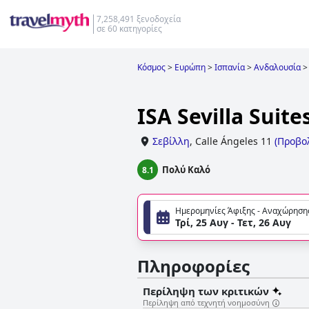
7,258,491 ξενοδοχεία
σε 60 κατηγορίες
Κόσμος
>
Ευρώπη
>
Ισπανία
>
Ανδαλουσία
>
ISA Sevilla Suite
Σεβίλλη
,
Calle Ángeles 11
(
Προβο
Πολύ Καλό
8.1
Ημερομηνίες Άφιξης - Αναχώρηση
Τρί, 25 Αυγ - Τετ, 26 Αυγ
Πληροφορίες
Περίληψη των κριτικών
Περίληψη από τεχνητή νοημοσύνη