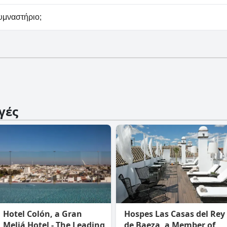
άρκινγκ στο ISA Sevilla Suites.
γυμναστήριο;
 διαθέτει γυμναστήριο.
γές
Hotel Colón, a Gran
Hospes Las Casas del Rey
Meliá Hotel - The Leading
de Baeza, a Member of