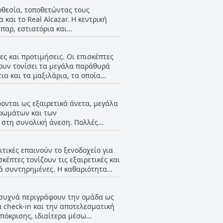
ποθεσία, τοποθετώντας τους
αι το Real Alcazar. Η κεντρική
παρ, εστιατόρια και
γώνιστη και τέλεια τοποθεσία, η
πιλογές για φαγητό. Τα δωμάτια
ες και προτιμήσεις. Οι επισκέπτες
νέσεις και ηχομονωτικά παράθυρα
ουν τονίσει τα μεγάλα παράθυρά
προσφέρει επίσης μια γραφική θέα
ια και τα μαξιλάρια, τα οποία
τεταμένη διαμονή, οι επισκέπτες το
 Σεβίλλης.
ονται περισσότερη
φονται ως εξαιρετικά άνετα, μεγάλα
τι
τρωμάτων και των
 και δωμάτια που αισθάνονται
 στη συνολική άνεση. Πολλές
που μπορεί να μειώσει τη συνολική
ξασφαλίζοντας μια ξεκούραστη
ενώ το ISA
 σεντόνια και μαξιλάρια, οι
αρακτηριστικά των δωματίων
ιτικές επαινούν το ξενοδοχείο για
es.
ων προτιμήσεών τους κατά την
έπτες τονίζουν τις εξαιρετικές και
λά συντηρημένες. Η καθαριότητα
νεσης. Όχι μόνο τα
που συχνά περιγράφονται ως
ες συχνά περιγράφουν την ομάδα ως
ρα, διασφαλίζοντας τη διατήρηση
α check-in και την αποτελεσματική
ντας το κάτι παραπάνω για να
πόκρισης, ιδιαίτερα μέσω