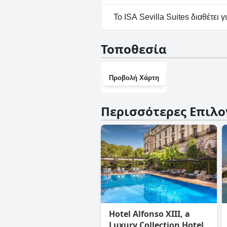
Ναι, υπάρχουν εγκαταστάσεις π
Το ISA Sevilla Suites διαθέτει 
Όχι, το ISA Sevilla Suites δεν
Τοποθεσία
Προβολή Χάρτη
Περισσότερες Επιλο
Hotel Alfonso XIII, a
Luxury Collection Hotel,