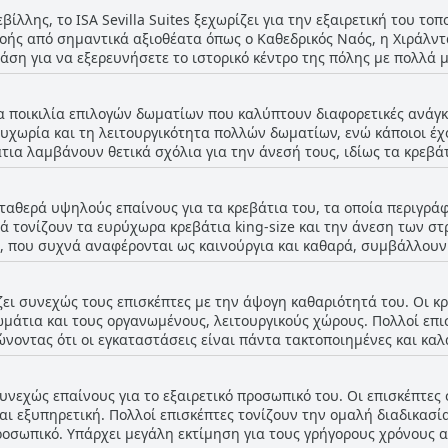
ίλλης, το ISA Sevilla Suites ξεχωρίζει για την εξαιρετική του το
ής από σημαντικά αξιοθέατα όπως ο Καθεδρικός Ναός, η Χιράλντα κ
άση για να εξερευνήσετε το ιστορικό κέντρο της πόλης με πολλά μ
α προσβάσιμα. Οι επισκέπτες τονίζουν επανειλημμένα την ασυνα
βαση με τα πόδια σε όλα τα κύρια σημεία ενδιαφέροντος και τις ε
 μια ποικιλία επιλογών δωματίων που καλύπτουν διαφορετικές ανάγκ
τα, την άνεση και την ευρυχωρία τους, διαθέτοντας σύγχρονες α
υχωρία και τη λειτουργικότητα πολλών δωματίων, ενώ κάποιοι έχ
 διαμονή παρά την κεντρική θέση του ξενοδοχείου. Η τοποθεσία 
τια λαμβάνουν θετικά σχόλια για την άνεσή τους, ιδίως τα κρεβάτ
τε πρόκειται για μια απόδραση το Σαββατοκύριακο είτε για μια εκ
γή για να βυθιστούν στην ζωντανή κουλτούρα και τα αξιοθέατα της
κόνια, προσθέτοντας στην ελκυστικότητά τους. Για όσους χρειάζ
 σταθερά υψηλούς επαίνους για τα κρεβάτια του, τα οποία περιγρά
μάτια σχεδιασμένα για να καλύπτουν τέτοιες ανάγκες. Ωστόσο, αξίζει να σημειωθεί ό
νά τονίζουν τα ευρύχωρα κρεβάτια king-size και την άνεση των σ
τά τα πρότυπα. Ορισμένες κριτικές αναφέρουν μικρότερα μπάνια
, που συχνά αναφέρονται ως καινούργια και καθαρά, συμβάλλουν
 ομάδες. Μερικά δωμάτια δεν έχουν εξωτερικά παράθυρα, γεγονός 
αράμιλλη τοποθεσία παράλληλα με την ποιότητα των κρεβατιών, ε
ικού φωτός και του αυξημένου θορύβου από το κοντινό εστιατόριο. Συνολικά, 
 ευρυχωρία, είτε για το ήσυχο περιβάλλον, είτε για τα πολύ άνετα
, καθαρή και πρακτική διαμονή, οι διαφορές στο μέγεθος και τα χ
άζει συνεχώς τους επισκέπτες με την άψογη καθαριότητά του. Οι κρ
λή ικανοποίηση με τις ρυθμίσεις ύπνου τους στο ISA Sevilla Suit
 επισκέπτες θα μπορούσαν να επωφεληθούν από τον καθορισμό τ
μάτια και τους οργανωμένους, λειτουργικούς χώρους. Πολλοί επισκ
νοντας ότι οι εγκαταστάσεις είναι πάντα τακτοποιημένες και κα
ο και στα μπάνια, συμβάλλοντας σε μια συνολική αίσθηση υγιεινής και ά
αθέτουν επίσης ευρύχωρες και καλά διαρρυθμισμένες διατάξεις, 
 συνεχώς επαίνους για το εξαιρετικό προσωπικό του. Οι επισκέπτ
κριτικές αναφέρουν ότι τα δωμάτια καθαρίζονται τακτικά κάθε μέ
αι εξυπηρετική. Πολλοί επισκέπτες τονίζουν την ομαλή διαδικασί
πικό καθαριότητας ενισχύει περαιτέρω την εμπειρία, συχνά κάνο
οσωπικό. Υπάρχει μεγάλη εκτίμηση για τους γρήγορους χρόνους α
ροσφέρει μια ευχάριστη διαμονή. Η διακόσμηση και η άνεση είναι επίσης βασικά