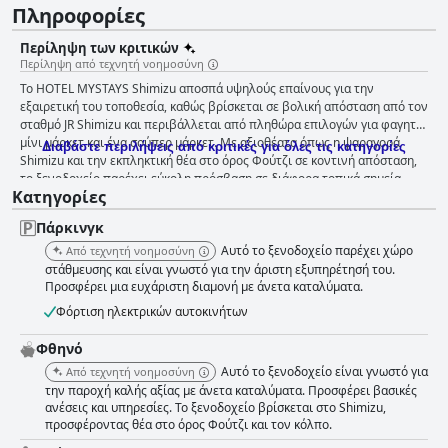
Πληροφορίες
Περίληψη των κριτικών
Περίληψη από τεχνητή νοημοσύνη
Το HOTEL MYSTAYS Shimizu αποσπά υψηλούς επαίνους για την
εξαιρετική του τοποθεσία, καθώς βρίσκεται σε βολική απόσταση από τον
σταθμό JR Shimizu και περιβάλλεται από πληθώρα επιλογών για φαγητό,
μίνι μάρκετ και ένα σούπερ μάρκετ. Με αξιοθέατα όπως η ψαραγορά
Διαβάστε περιλήψεις από κριτικές για όλες τις κατηγορίες
Shimizu και την εκπληκτική θέα στο όρος Φούτζι σε κοντινή απόσταση,
το ξενοδοχείο παρέχει εύκολη πρόσβαση σε διάφορα τοπικά σημεία
Κατηγορίες
ενδιαφέροντος. Το ξενοδοχείο φημίζεται για τη συνολική του
καθαριότητα, τα άνετα δωμάτια και την άμεση και εξυπηρετική
Πάρκινγκ
εξυπηρέτηση του προσωπικού, καθιστώντας το κορυφαία επιλογή για
ταξιδιώτες που επιθυμούν να εξερευνήσουν το Shimizu. Το πρωινό που
Αυτό το ξενοδοχείο παρέχει χώρο
Από τεχνητή νοημοσύνη
προσφέρεται στο HOTEL MYSTAYS Shimizu αποτελεί ένα ξεχωριστό
στάθμευσης και είναι γνωστό για την άριστη εξυπηρέτησή του.
χαρακτηριστικό, ενθουσιάζοντας τους επισκέπτες με τις νόστιμες και
Προσφέρει μια ευχάριστη διαμονή με άνετα καταλύματα.
άφθονες επιλογές του, συμπεριλαμβανομένης μιας ποικιλίας τοπικών
Φόρτιση ηλεκτρικών αυτοκινήτων
φαγητών και επιλογών φιλικών προς τους χορτοφάγους. Το καθημερινά
μεταβαλλόμενο μενού προσθέτει μια πολυτελή πινελιά, προσφέροντας
Φθηνό
ένα πλούσιο και χορταστικό ξεκίνημα της ημέρας. Παρά κάποια μικρά
Αυτό το ξενοδοχείο είναι γνωστό για
Από τεχνητή νοημοσύνη
ζητήματα με την αναπλήρωση, η ποιότητα και η ποικιλία του πρωινού
την παροχή καλής αξίας με άνετα καταλύματα. Προσφέρει βασικές
μπουφέ έχουν επισημανθεί θετικά από πολλούς. Τα δωμάτια του
ανέσεις και υπηρεσίες. Το ξενοδοχείο βρίσκεται στο Shimizu,
ξενοδοχείου εκτιμώνται γενικά για την καθαριότητα και την άνεσή τους.
προσφέροντας θέα στο όρος Φούτζι και τον κόλπο.
Η ξεχωριστή διάταξη μπάνιου και τουαλέτας είναι ένα βολικό