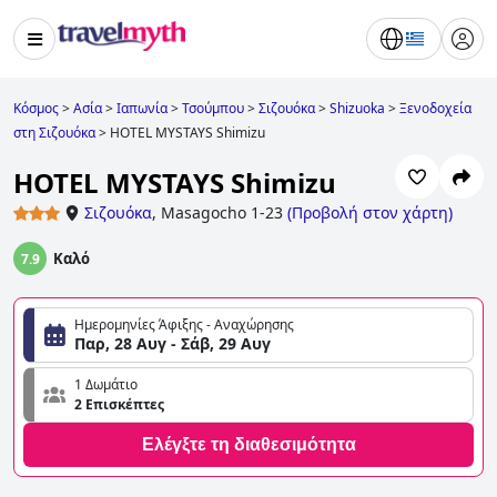
Κόσμος
>
Ασία
>
Ιαπωνία
>
Τσούμπου
>
Σιζουόκα
>
Shizuoka
>
Ξενοδοχεία
στη Σιζουόκα
>
HOTEL MYSTAYS Shimizu
HOTEL MYSTAYS Shimizu
Σιζουόκα
,
Masagocho 1-23
(
Προβολή στον χάρτη
)
Καλό
7.9
Ημερομηνίες Άφιξης - Αναχώρησης
Παρ, 28 Αυγ - Σάβ, 29 Αυγ
1 Δωμάτιο
2 Επισκέπτες
Ελέγξτε τη διαθεσιμότητα