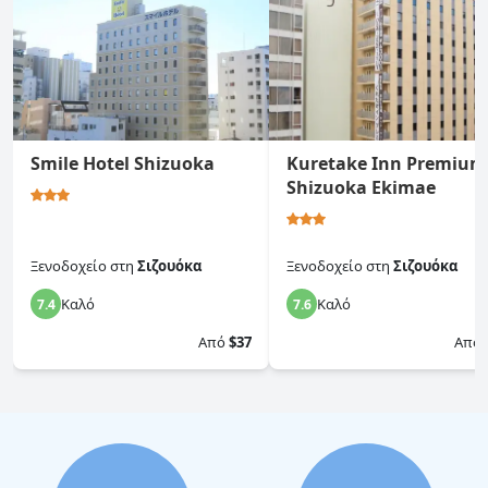
Smile Hotel Shizuoka
Kuretake Inn Premium
Shizuoka Ekimae
Ξενοδοχείο
στη
Σιζουόκα
Ξενοδοχείο
στη
Σιζουόκα
Καλό
Καλό
7.4
7.6
Από
$37
Από