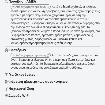
χαρακτηριστικό, και οι καλά οργανωμένες ανέσεις και οι κομψοί
Πρόσβαση ΑΜΕΑ
εσωτερικοί χώροι συμβάλλουν σε μια ευχάριστη διαμονή. Ενώ τα τυπικά
Αυτό το ξενοδοχείο είναι πλήρως
Από τεχνητή νοημοσύνη
δωμάτια μπορεί να φαίνονται στενά για μεγαλύτερες ομάδες,
εξοπλισμένο για καθολική πρόσβαση, διαθέτοντας σχεδιασμό χωρίς
θεωρούνται επαρκώς ευρύχωρα σε σύγκριση με τα τυπικά ιαπωνικά
εμπόδια με ράμπα στην είσοδο, χειρολισθήρες σε όλη την
ξενοδοχεία. Η εγγύτητα στον σταθμό του μετρό ενισχύει την αξία της
εγκατάσταση και προσεκτικά τοποθετημένα κουμπιά στους
εμπειρίας, καθιστώντας τα δωμάτια μια ικανοποιητική επιλογή για τους
ανελκυστήρες. Οι φαρδιοί διάδρομοι και οι επίπεδες διαδρομές από
επισκέπτες. Το ξενοδοχείο διαπρέπει στην καθαριότητα με καλά
την είσοδο στα δωμάτια εξασφαλίζουν εύκολη πλοήγηση. Το
συντηρημένες εγκαταστάσεις και τακτοποιημένα δωμάτια που
ξενοδοχείο προσφέρει δωμάτια προσβάσιμα με αναπηρικό αμαξίδιο
σημειώνονται συχνά από τους επισκέπτες. Αν και υπάρχουν
με φαρδύτερες πόρτες, τροποποιημένα μπάνια, χαμηλότερους
περιστασιακές αναφορές για μικρά ζητήματα καθαριότητας, όπως σκόνη
διακόπτες φωτός, λαβές θυρών και ματάκια, καθώς και
και ανεπαρκής καθαρισμός κάτω από τα κρεβάτια, η συνολική εντύπωση
καθορισμένες προσβάσιμες θέσεις στάθμευσης.
καθαριότητας και άνεσης παραμένει θετική. Το λόμπι του ξενοδοχείου
3 αστέρων
και οι ανέσεις ενισχύουν περαιτέρω την ποιότητα της διαμονής. Το
προσωπικό στο HOTEL MYSTAYS Shimizu λαμβάνει σταθερά επαίνους
Αυτό το ξενοδοχείο προσφέρει μια
Από τεχνητή νοημοσύνη
για την εξαιρετική εξυπηρέτηση και τη φιλικότητά του. Οι επισκέπτες
άνετη διαμονή με δωρεάν Wi-Fi, 24ωρη ασφάλεια, εστιατόριο και
επαινούν το προσωπικό για τις γρήγορες απαντήσεις, την προσοχή και
αυτόματους πωλητές. Τα δωμάτια περιλαμβάνουν ανέσεις όπως
την ευγένειά του, βελτιώνοντας σημαντικά τη συνολική εμπειρία των
υγραντήρα, πετσέτες και τηλεόραση επίπεδης οθόνης.
επισκεπτών. Η θετική στάση και η προθυμία να βοηθήσουν δημιουργούν
Για Οικογένειες
ένα φιλόξενο περιβάλλον για τους επισκέπτες. Η στάθμευση στο
ξενοδοχείο είναι γενικά βολική, με έναν κύριο χώρο στάθμευσης σε
Φόρτιση ηλεκτρικών αυτοκινήτων
κοντινή απόσταση και αρκετές φθηνές επιλογές στάθμευσης με κέρματα.
Νυχτερινή Ζωή
Αν και οι περιορισμένες θέσεις στάθμευσης στο ξενοδοχείο μπορεί να
αποτελούν μειονέκτημα, οι χρήσιμες οδηγίες του προσωπικού για
Δωρεάν WiFi
εναλλακτικούς χώρους στάθμευσης διασφαλίζουν ότι οι επισκέπτες
μπορούν να διαχειριστούν άνετα τις ανάγκες στάθμευσης. Για