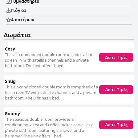
Γυμναστήριο
Γιόγκα
4 αστέρων
Δωμάτια
Cosy
This air-conditioned double room includes a flat-
Δείτε Τιμές
screen TV with satellite channels and a private
bathroom. The unit offers 1 bed.
Snug
This air-conditioned double room is comprised of a
Δείτε Τιμές
flat-screen TV with satellite channels and a private
bathroom. The unit has 1 bed.
Roomy
The spacious double room provides air
conditioning, a tea and coffee maker, as well as a
Δείτε Τιμές
private bathroom featuring a shower and a
hairdryer. The unit offers 1 bed.