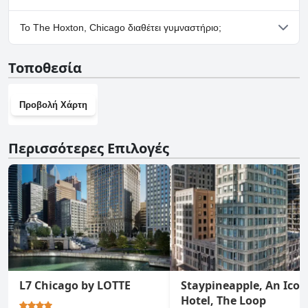
Ναι, υπάρχουν εγκαταστάσεις πάρκινγκ στο The Hoxton,
Το The Hoxton, Chicago διαθέτει γυμναστήριο;
Chicago.
Ναι, το The Hoxton, Chicago διαθέτει γυμναστήριο.
Τοποθεσία
Προβολή Χάρτη
Περισσότερες Επιλογές
L7 Chicago by LOTTE
Staypineapple, An Icon
Hotel, The Loop