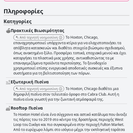
Πληροφορίες
Κατηγορίες
Πρακτικές Bιωσιμότητας
Το Hoxton, Chicago,
Από τεχνητή νοημοσύνη
επαναχρησιμοποιεί υπάρχοντα κτίρια για να ελαχιστοποιήσει τα
απόβλητα κατασκευών και διαθέτει στοιχεία βιώσιμου σχεδιασμού,
όπως ανακτημένο ξύλο. Προσφέρει τοπικά, εποχιακά μενού και έχει
καταργήσει τα πλαστικά μιας χρήσης, αντικαθιστώντας τα με
επαναγεμιζόμενα προϊόντα περιποίησης. Το ξενοδοχείο
χρησιμοποιεί επίσης ενεργειακά αποδοτικές συσκευές και έξυπνα
συστήματα για τη βελτιστοποίηση των πόρων.
Εξωτερική Πισίνα
Το Hoxton, Chicago διαθέτει μια
Από τεχνητή νοημοσύνη
δημοφιλή πισίνα στον τελευταίο όροφο στο Cabra Club. Αυτή η
πισίνα είναι γνωστή για την ζωντανή ατμόσφαιρά της.
Rooftop Πισίνα
Το Hoxton Hotel είναι ένα σύγχρονο και αστικό κατάλυμα που άνοιξε
τις πόρτες του το 2019 στο κέντρο της δραστήριας περιοχής West
Loop του Σικάγο και πιο συγκεκριμένα στην περιοχή Fulton Market.
Από το ευρύχωρο λόμπι στο ισόγειο μέχρι την εκπληκτική ταράτσα