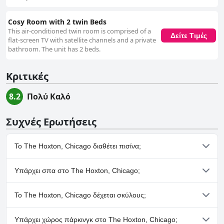
Cosy Room with 2 twin Beds
This air-conditioned twin room is comprised of a
Δείτε Τιμές
flat-screen TV with satellite channels and a private
bathroom. The unit has 2 beds.
Κριτικές
8.2
Πολύ Καλό
Συχνές Ερωτήσεις
Το The Hoxton, Chicago διαθέτει πισίνα;
Ναι, το The Hoxton, Chicago διαθέτει πισίνα/πισίνες που
Υπάρχει σπα στο The Hoxton, Chicago;
ανήκουν σε μία ή περισσότερες από τις ακόλουθες κατηγορίες:
Rooftop Πισίνα, Εξωτερική Πισίνα.
Όχι, το The Hoxton, Chicago δεν διαθέτει σπα.
Το The Hoxton, Chicago δέχεται σκύλους;
Ναι, το The Hoxton, Chicago δέχεται σκύλους.
Υπάρχει χώρος πάρκινγκ στο The Hoxton, Chicago;