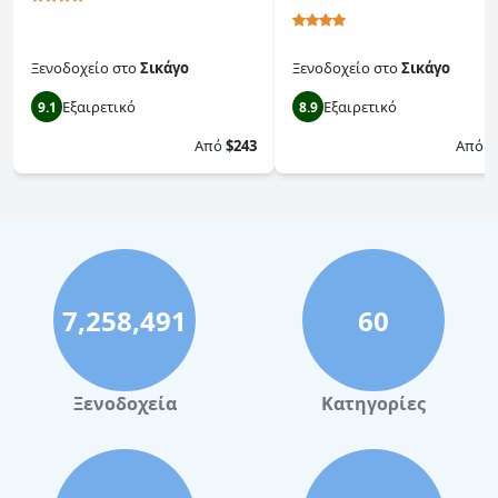
Ξενοδοχείο
στο
Σικάγο
Ξενοδοχείο
στο
Σικάγο
Εξαιρετικό
Εξαιρετικό
9.1
8.9
Από
$243
Από
$
7,258,491
60
Ξενοδοχεία
Κατηγορίες