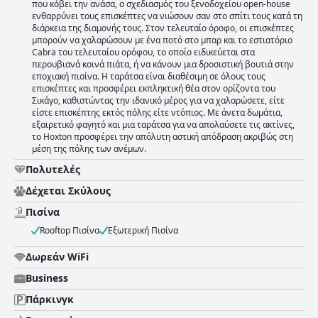
που κόβει την ανάσα, ο σχεδιασμός του ξενοδοχείου open-house
ενθαρρύνει τους επισκέπτες να νιώσουν σαν στο σπίτι τους κατά τη
διάρκεια της διαμονής τους. Στον τελευταίο όροφο, οι επισκέπτες
μπορούν να χαλαρώσουν με ένα ποτό στο μπαρ και το εστιατόριο
Cabra του τελευταίου ορόφου, το οποίο ειδικεύεται στα
περουβιανά κοινά πιάτα, ή να κάνουν μια δροσιστική βουτιά στην
εποχιακή πισίνα. Η ταράτσα είναι διαθέσιμη σε όλους τους
επισκέπτες και προσφέρει εκπληκτική θέα στον ορίζοντα του
Σικάγο, καθιστώντας την ιδανικό μέρος για να χαλαρώσετε, είτε
είστε επισκέπτης εκτός πόλης είτε ντόπιος. Με άνετα δωμάτια,
εξαιρετικό φαγητό και μια ταράτσα για να απολαύσετε τις ακτίνες,
το Hoxton προσφέρει την απόλυτη αστική απόδραση ακριβώς στη
μέση της πόλης των ανέμων.
Πολυτελές
Δέχεται Σκύλους
Πισίνα
Rooftop Πισίνα
Εξωτερική Πισίνα
Δωρεάν WiFi
Business
Πάρκινγκ