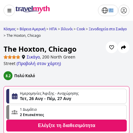
Κόσμος
>
Βόρεια Αμερική
>
ΗΠΑ
>
Ιλλινόι
>
Cook
>
Ξενοδοχεία στο Σικάγο
>
The Hoxton, Chicago
The Hoxton, Chicago
Σικάγο
,
200 North Green
Street
(
Προβολή στον χάρτη
)
Πολύ Καλό
8.2
Ημερομηνίες Άφιξης - Αναχώρησης
Τετ, 26 Αυγ - Πέμ, 27 Αυγ
1 Δωμάτιο
2 Επισκέπτες
Ελέγξτε τη διαθεσιμότητα