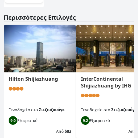
Περισσότερες Επιλογές
Hilton Shijiazhuang
InterContinental
Shijiazhuang by IHG
Ξενοδοχείο
στο
Σιτζιαζουάγκ
Ξενοδοχείο
στο
Σιτζιαζουάγκ
Εξαιρετικό
Εξαιρετικό
9.0
9.2
Από
$83
Από