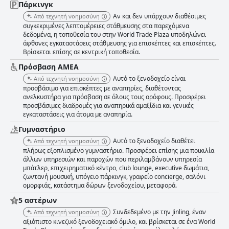
Πάρκινγκ
Αν και δεν υπάρχουν διαθέσιμες
Από τεχνητή νοημοσύνη
συγκεκριμένες λεπτομέρειες στάθμευσης στα παρεχόμενα
δεδομένα, η τοποθεσία του στην World Trade Plaza υποδηλώνει
άφθονες εγκαταστάσεις στάθμευσης για επισκέπτες και επισκέπτες.
Βρίσκεται επίσης σε κεντρική τοποθεσία.
Πρόσβαση ΑΜΕΑ
Αυτό το ξενοδοχείο είναι
Από τεχνητή νοημοσύνη
προσβάσιμο για επισκέπτες με αναπηρίες, διαθέτοντας
ανελκυστήρα για πρόσβαση σε όλους τους ορόφους. Προσφέρει
προσβάσιμες διαδρομές για αναπηρικά αμαξίδια και γενικές
εγκαταστάσεις για άτομα με αναπηρία.
Γυμναστήριο
Αυτό το ξενοδοχείο διαθέτει
Από τεχνητή νοημοσύνη
πλήρως εξοπλισμένο γυμναστήριο. Προσφέρει επίσης μια ποικιλία
άλλων υπηρεσιών και παροχών που περιλαμβάνουν υπηρεσία
μπάτλερ, επιχειρηματικό κέντρο, club lounge, executive δωμάτια,
ζωντανή μουσική, υπόγειο πάρκινγκ, γραφείο concierge, σαλόνι
ομορφιάς, κατάστημα δώρων ξενοδοχείου, μεταφορά.
5 αστέρων
Συνδεδεμένο με την Jinling, έναν
Από τεχνητή νοημοσύνη
αξιόπιστο κινεζικό ξενοδοχειακό όμιλο, και βρίσκεται σε ένα World