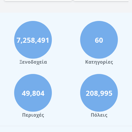
7,258,491
60
Ξενοδοχεία
Κατηγορίες
49,804
208,995
Περιοχές
Πόλεις