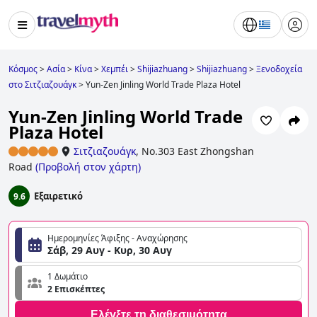
Κόσμος
>
Ασία
>
Κίνα
>
Χεμπέι
>
Shijiazhuang
>
Shijiazhuang
>
Ξενοδοχεία
στο Σιτζιαζουάγκ
>
Yun-Zen Jinling World Trade Plaza Hotel
Yun-Zen Jinling World Trade
Plaza Hotel
Σιτζιαζουάγκ
,
No.303 East Zhongshan
Road
(
Προβολή στον χάρτη
)
Εξαιρετικό
9.6
Ημερομηνίες Άφιξης - Αναχώρησης
Σάβ, 29 Αυγ - Κυρ, 30 Αυγ
1 Δωμάτιο
2 Επισκέπτες
Ελέγξτε τη διαθεσιμότητα