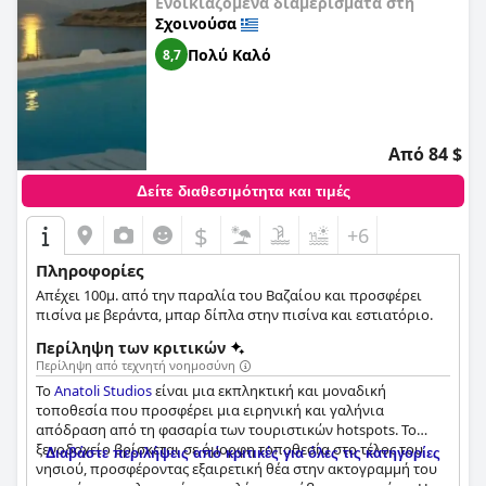
Ενοικιαζόμενα διαμερίσματα στη
Σχοινούσα
Πολύ Καλό
8,7
Από 84 $
Δείτε διαθεσιμότητα και τιμές
$
+6
Πληροφορίες
Απέχει 100μ. από την παραλία του Βαζαίου και προσφέρει
πισίνα με βεράντα, μπαρ δίπλα στην πισίνα και εστιατόριο.
Περίληψη των κριτικών
Περίληψη από τεχνητή νοημοσύνη
Το
Anatoli Studios
είναι μια εκπληκτική και μοναδική
τοποθεσία που προσφέρει μια ειρηνική και γαλήνια
απόδραση από τη φασαρία των τουριστικών hotspots. Το
ξενοδοχείο βρίσκεται σε όμορφη τοποθεσία στο τέλος του
Διαβάστε περιλήψεις από κριτικές για όλες τις κατηγορίες
νησιού, προσφέροντας εξαιρετική θέα στην ακτογραμμή του