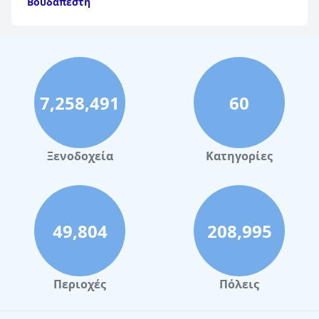
Βουδαπέστη
7,258,491
60
Ξενοδοχεία
Κατηγορίες
49,804
208,995
Περιοχές
Πόλεις