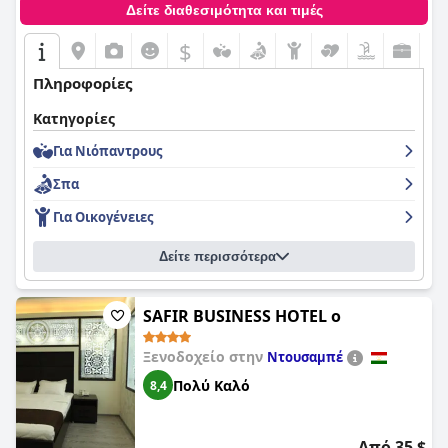
Δείτε διαθεσιμότητα και τιμές
$
Πληροφορίες
Κατηγορίες
Για Νιόπαντρους
Σπα
Για Οικογένειες
Δείτε περισσότερα
SAFIR BUSINESS HOTEL o
Ξενοδοχείο στην
Ντουσαμπέ
Πολύ Καλό
8,4
Από 35 $