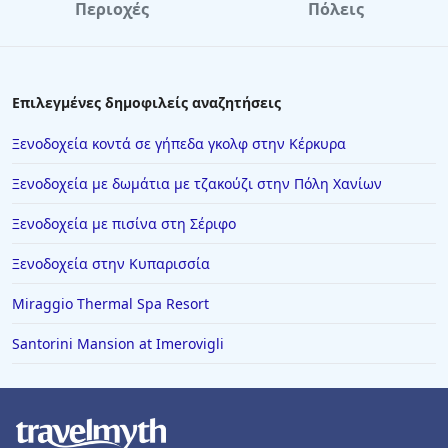
Περιοχές
Πόλεις
Ξενοδοχεία στην Κυλλήνη
Ξενοδοχεία στην Κόρινθο
Ξενοδοχεία στη Λαμία
Επιλεγμένες δημοφιλείς αναζητήσεις
Ξενοδοχεία στο Περτούλι
Ξενοδοχεία κοντά σε γήπεδα γκολφ στην Κέρκυρα
Ξενοδοχεία στην Αριδαία
Ξενοδοχεία με δωμάτια με τζακούζι στην Πόλη Χανίων
Ξενοδοχεία στην Κωνσταντινούπολη
Ξενοδοχεία με πισίνα στη Σέριφο
Ξενοδοχεία στη Σαλαμίνα
Ξενοδοχεία στην Κυπαρισσία
Ξενοδοχεία στο Βραχάτι
Ξενοδοχεία στα Τριζόνια
Miraggio Thermal Spa Resort
Ξενοδοχεία στη Νάουσα
Santorini Mansion at Imerovigli
Ξενοδοχεία στη Χανιώτη
Ξενοδοχεία στην Παραλία Κατερίνης
Ξενοδοχεία στη Νικιάνα