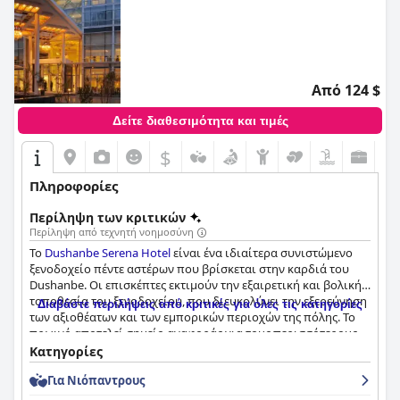
Από 124 $
Δείτε διαθεσιμότητα και τιμές
$
Πληροφορίες
Περίληψη των κριτικών
Περίληψη από τεχνητή νοημοσύνη
Το
Dushanbe Serena Hotel
είναι ένα ιδιαίτερα συνιστώμενο
ξενοδοχείο πέντε αστέρων που βρίσκεται στην καρδιά του
Dushanbe. Οι επισκέπτες εκτιμούν την εξαιρετική και βολική
τοποθεσία του ξενοδοχείου, που διευκολύνει την εξερεύνηση
Διαβάστε περιλήψεις από κριτικές για όλες τις κατηγορίες
των αξιοθέατων και των εμπορικών περιοχών της πόλης. Το
πρωινό αποτελεί σημείο αναφοράς για τους περισσότερους
επισκέπτες, με πολλούς να το περιγράφουν ως εξαιρετικό και
Κατηγορίες
νόστιμο, αν και ορισμένοι προτείνουν ότι θα μπορούσε να
Για Νιόπαντρους
υπάρχει μεγαλύτερη ποικιλία. Τα δωμάτια είναι ευρύχωρα,
καθαρά και ελκυστικά με μεγάλα, άνετα κρεβάτια και