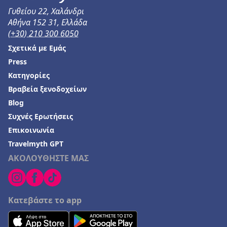
Γυθείου 22, Χαλάνδρι
Ξενοδοχεία στο Παλιούρι
Αθήνα 152 31, Ελλάδα
Ξενοδοχεία στην Καστροσυκιά
(+30) 210 300 6050
Ξενοδοχεία σε Αρτέμιδα (Λούτσα)
Σχετικά με Εμάς
Press
Ξενοδοχεία στην Κύπρο
Κατηγορίες
Ξενοδοχεία στην Αμφιλοχία
Βραβεία ξενοδοχείων
Ξενοδοχεία στη Λεμεσό
Blog
Ξενοδοχεία στη Νέα Αγχίαλο
Συχνές Ερωτήσεις
Επικοινωνία
Ξενοδοχεία στο Λεωνίδιο
Travelmyth GPT
Ξενοδοχεία σε Πουκέτ
ΑΚΟΛΟΥΘΗΣΤΕ ΜΑΣ
Ξενοδοχεία στη Λυγιά
Ξενοδοχεία στην Τήλο
Κατεβάστε το app
Ξενοδοχεία στο Φίτζι