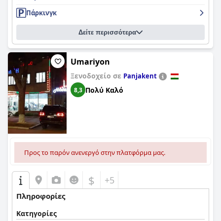
Πάρκινγκ
Δείτε περισσότερα
Umariyon
Ξενοδοχείο σε
Panjakent
Πολύ Καλό
8,3
Προς το παρόν ανενεργό στην πλατφόρμα μας.
$
+5
Πληροφορίες
Κατηγορίες