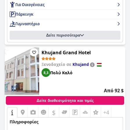
Για Οικογένειες
Πάρκινγκ
Γυμναστήριο
Δείτε περισσότερα
Khujand Grand Hotel
Ξενοδοχείο σε
Khujand
Πολύ Καλό
8,3
Από 92 $
Δείτε διαθεσιμότητα και τιμές
$
+4
Πληροφορίες