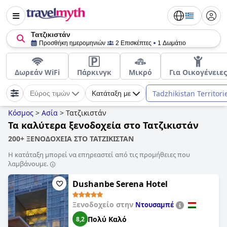
Τατζικιστάν
Προσθήκη ημερομηνιών
2 Επισκέπτες
1 Δωμάτιο
Δωρεάν WiFi
Πάρκινγκ
Μικρό
Για Οικογένειες
Tadzhikistan Territori
Εύρος τιμών
Κατάταξη με
Κόσμος
>
Ασία
>
Τατζικιστάν
Τα καλύτερα ξενοδοχεία στο Τατζικιστάν
200+ ΞΕΝΟΔΟΧΕΙΑ ΣΤΟ ΤΑΤΖΙΚΙΣΤΑΝ
Η κατάταξη μπορεί να επηρεαστεί από τις προμήθειες που
λαμβάνουμε.
Dushanbe Serena Hotel
Ξενοδοχείο στην
Ντουσαμπέ
Πολύ Καλό
8,2