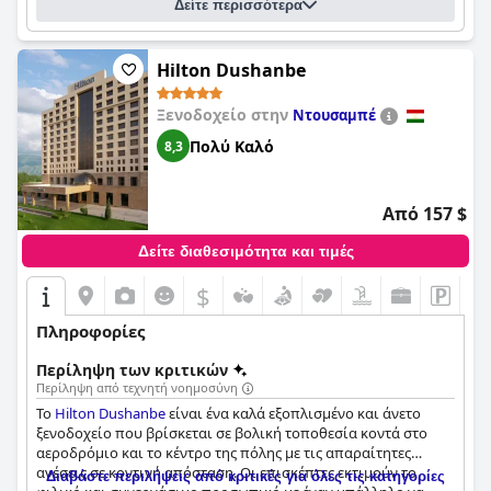
Δείτε περισσότερα
Hilton Dushanbe
Ξενοδοχείο στην
Ντουσαμπέ
Πολύ Καλό
8,3
Από 157 $
Δείτε διαθεσιμότητα και τιμές
$
Πληροφορίες
Περίληψη των κριτικών
Περίληψη από τεχνητή νοημοσύνη
Το
Hilton Dushanbe
είναι ένα καλά εξοπλισμένο και άνετο
ξενοδοχείο που βρίσκεται σε βολική τοποθεσία κοντά στο
αεροδρόμιο και το κέντρο της πόλης με τις απαραίτητες
ανέσεις σε κοντινή απόσταση. Οι επισκέπτες εκτιμούν το
Διαβάστε περιλήψεις από κριτικές για όλες τις κατηγορίες