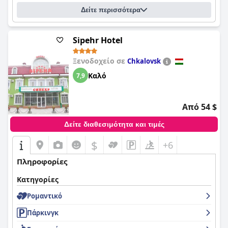
δωματίου. Το wifi του ξενοδοχείου είναι αδύναμο και ασταθές,
Δείτε περισσότερα
αλλά τα κρεβάτια προσφέρουν άνετο και ξεκούραστο ύπνο.
Συνολικά, το
Sugdiyon Hotel
είναι ένα βολικό και άνετο μέρος
για να μείνετε στο Khujand.
Sipehr Hotel
Ξενοδοχείο σε
Chkalovsk
Καλό
7,9
Από 54 $
Δείτε διαθεσιμότητα και τιμές
$
+6
Πληροφορίες
Κατηγορίες
Ρομαντικό
Πάρκινγκ