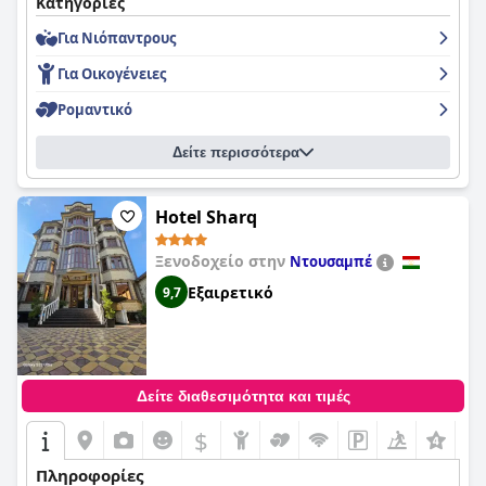
Κατηγορίες
Για Νιόπαντρους
Για Οικογένειες
Ρομαντικό
Δείτε περισσότερα
Hotel Sharq
Ξενοδοχείο στην
Ντουσαμπέ
Εξαιρετικό
9,7
Δείτε διαθεσιμότητα και τιμές
$
+2
Πληροφορίες