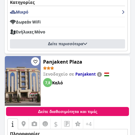
Κατηγορίες
Μικρό
Δωρεάν WiFi
Ενήλικες Μόνο
Δείτε περισσότερα
Panjakent Plaza
Ξενοδοχείο σε
Panjakent
Καλό
7,8
Δείτε διαθεσιμότητα και τιμές
$
+4
Πληροφορίες