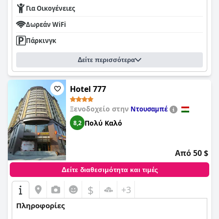
Για Οικογένειες
Δωρεάν WiFi
Πάρκινγκ
Δείτε περισσότερα
Hotel 777
Ξενοδοχείο στην
Ντουσαμπέ
Πολύ Καλό
8,2
Από 50 $
Δείτε διαθεσιμότητα και τιμές
$
+3
Πληροφορίες