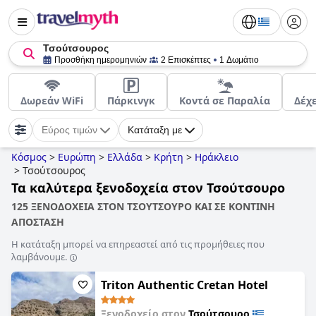
Τσούτσουρος
Προσθήκη ημερομηνιών
2 Επισκέπτες
1 Δωμάτιο
Δωρεάν WiFi
Πάρκινγκ
Κοντά σε Παραλία
Δέχ
Εύρος τιμών
Κατάταξη με
Κόσμος
>
Ευρώπη
>
Ελλάδα
>
Κρήτη
>
Ηράκλειο
>
Τσούτσουρος
Τα καλύτερα ξενοδοχεία στον Τσούτσουρο
125 ΞΕΝΟΔΟΧΕΙΑ ΣΤΟΝ ΤΣΟΥΤΣΟΥΡΟ ΚΑΙ ΣΕ ΚΟΝΤΙΝΗ
ΑΠΟΣΤΑΣΗ
Η κατάταξη μπορεί να επηρεαστεί από τις προμήθειες που
λαμβάνουμε.
Triton Authentic Cretan Hotel
Ξενοδοχείο στον
Τσούτσουρο