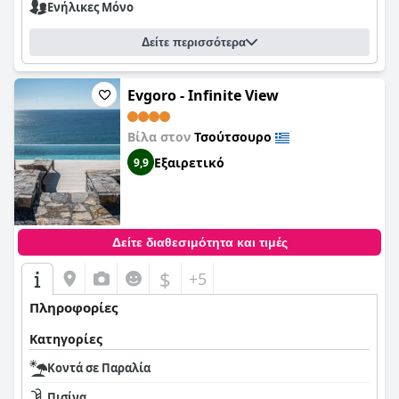
Ενήλικες Μόνο
Δείτε περισσότερα
Evgoro - Infinite View
Βίλα στον
Τσούτσουρο
Εξαιρετικό
9,9
Δείτε διαθεσιμότητα και τιμές
$
+5
Πληροφορίες
Κατηγορίες
Κοντά σε Παραλία
Πισίνα