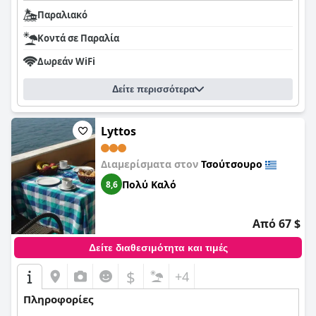
Παραλιακό
Κοντά σε Παραλία
Δωρεάν WiFi
Δείτε περισσότερα
Lyttos
Διαμερίσματα στον
Τσούτσουρο
Πολύ Καλό
8,6
Από 67 $
Δείτε διαθεσιμότητα και τιμές
$
+4
Πληροφορίες