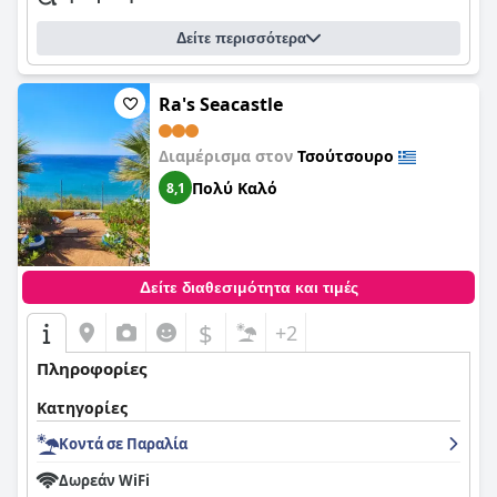
Δείτε περισσότερα
Ra's Seacastle
Διαμέρισμα στον
Τσούτσουρο
Πολύ Καλό
8,1
Δείτε διαθεσιμότητα και τιμές
$
+2
Πληροφορίες
Κατηγορίες
Κοντά σε Παραλία
Δωρεάν WiFi