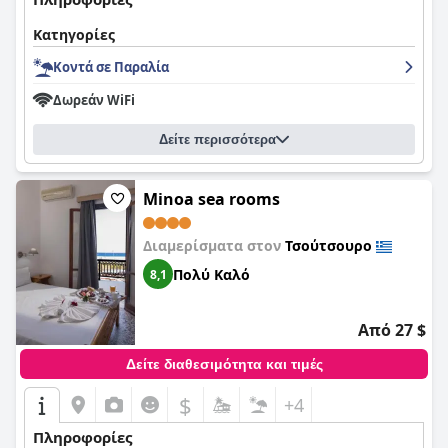
Κατηγορίες
Κοντά σε Παραλία
Δωρεάν WiFi
Δείτε περισσότερα
Minoa sea rooms
Διαμερίσματα στον
Τσούτσουρο
Πολύ Καλό
8,1
Από 27 $
Δείτε διαθεσιμότητα και τιμές
$
+4
Πληροφορίες