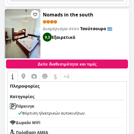
Nomads in the south
Διαμέρισμα στον
Τσούτσουρο
Εξαιρετικό
9,3
Δείτε διαθεσιμότητα και τιμές
$
+4
Πληροφορίες
Κατηγορίες
Πάρκινγκ
Φόρτιση ηλεκτρικών αυτοκινήτων
Δωρεάν WiFi
Πρόσβαση ΑΜΕΑ