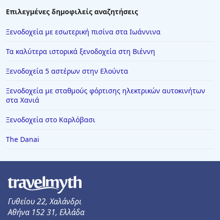
Ξενοδοχεία στη Δράμα
Επιλεγμένες δημοφιλείς αναζητήσεις
Ξενοδοχεία στους Παξούς
Ξενοδοχεία με εσωτερική πισίνα στα Ιωάννινα
Ξενοδοχεία στα Κουφονήσια
Τα καλύτερα ιστορικά ξενοδοχεία στη Βιέννη
Ξενοδοχεία στη Σύμη
Ξενοδοχεία 5 αστέρων στην Ελούντα
Ξενοδοχεία στη Βενετία
Ξενοδοχεία με σταθμούς φόρτισης ηλεκτρικών αυτοκινήτων
Ξενοδοχεία στην Κουρούτα
στα Χανιά
Ξενοδοχεία στην Έδεσσα
Ξενοδοχεία στο Καρλόβασι
Ξενοδοχεία στην Άφυτο
The Danai
Ξενοδοχεία στην Παύλιανη
Ξενοδοχεία στο Αίγιο
Ξενοδοχεία στη Βυτίνα
Ξενοδοχεία στη Θήβα
Γυθείου 22, Χαλάνδρι
Ξενοδοχεία στη Νεάπολη
Αθήνα 152 31, Ελλάδα