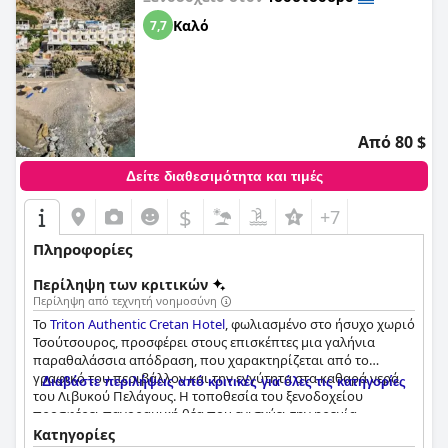
Καλό
7,7
Από 80 $
Δείτε διαθεσιμότητα και τιμές
$
+7
Πληροφορίες
Περίληψη των κριτικών
Περίληψη από τεχνητή νοημοσύνη
Το
Triton Authentic Cretan Hotel
, φωλιασμένο στο ήσυχο χωριό
Τσούτσουρος, προσφέρει στους επισκέπτες μια γαλήνια
παραθαλάσσια απόδραση, που χαρακτηρίζεται από το
γραφικό του περιβάλλον και την εγγύτητα στα καθαρά νερά
Διαβάστε περιλήψεις από κριτικές για όλες τις κατηγορίες
του Λιβυκού Πελάγους. Η τοποθεσία του ξενοδοχείου
προσφέρει πανοραμική θέα που ενισχύει την ηρεμία,
καθιστώντας το ιδανικό για οικογένειες και όσους αναζητούν
Κατηγορίες