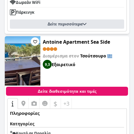
Δωρεάν WiFi
Πάρκινγκ
Δείτε περισσότερα
Antoine Apartment Sea Side
Διαμέρισμα στον
Τσούτσουρο
Εξαιρετικό
9,3
Δείτε διαθεσιμότητα και τιμές
$
+3
Πληροφορίες
Κατηγορίες
Κοντά σε Παραλία