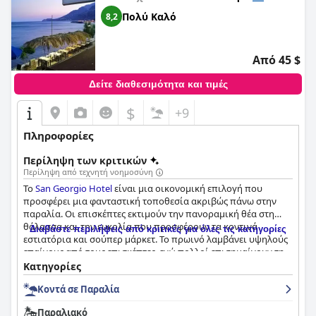
Πολύ Καλό
8,2
Από 45 $
Δείτε διαθεσιμότητα και τιμές
$
+9
Πληροφορίες
Περίληψη των κριτικών
Περίληψη από τεχνητή νοημοσύνη
Το
San Georgio Hotel
είναι μια οικονομική επιλογή που
προσφέρει μια φανταστική τοποθεσία ακριβώς πάνω στην
παραλία. Οι επισκέπτες εκτιμούν την πανοραμική θέα στη
θάλασσα και την ευκολία που προσφέρουν τα κοντινά
Διαβάστε περιλήψεις από κριτικές για όλες τις κατηγορίες
εστιατόρια και σούπερ μάρκετ. Το πρωινό λαμβάνει υψηλούς
επαίνους από τους επισκέπτες, ενώ πολλοί επισημαίνουν τη
χρήση τοπικών και φρέσκων υλικών. Τα δωμάτια του
Κατηγορίες
ξενοδοχείου έχουν λάβει ανάμεικτες κριτικές με ορισμένους
Κοντά σε Παραλία
επισκέπτες να τα βρίσκουν μικρά και βασικά, ενώ άλλοι
λάτρεψαν τη θέα στον ωκεανό και το μπαλκόνι τους. Ωστόσο,
Παραλιακό
οι επισκέπτες μπορούν να περιμένουν απλά δωμάτια με