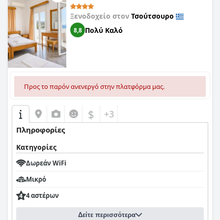
Ξενοδοχείο στον
Τσούτσουρο
Πολύ Καλό
8,8
Προς το παρόν ανενεργό στην πλατφόρμα μας.
$
+3
Πληροφορίες
Κατηγορίες
Δωρεάν WiFi
Μικρό
4 αστέρων
Δείτε περισσότερα