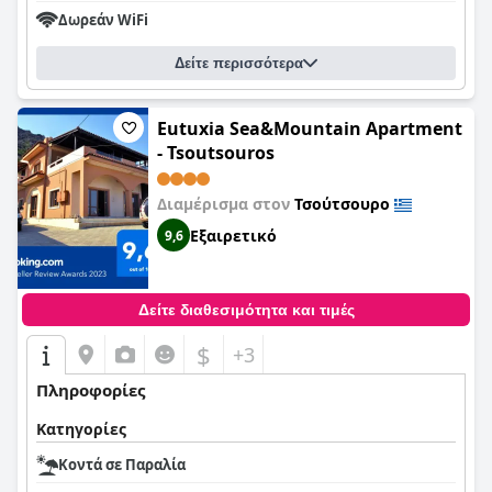
Δωρεάν WiFi
Δείτε περισσότερα
Eutuxia Sea&Mountain Apartment
- Tsoutsouros
Διαμέρισμα στον
Τσούτσουρο
Εξαιρετικό
9,6
Δείτε διαθεσιμότητα και τιμές
$
+3
Πληροφορίες
Κατηγορίες
Κοντά σε Παραλία