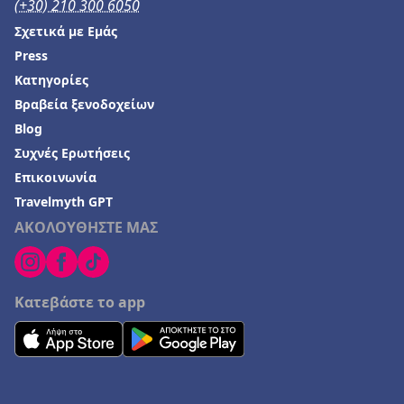
(+30) 210 300 6050
Ξενοδοχεία στο Μαρμάρι
Σχετικά με Εμάς
Ξενοδοχεία στη Σητεία
Press
Ξενοδοχεία στη Λουτρά Ωραία Ελένη
Κατηγορίες
Ξενοδοχεία στο Αρκούδι
Βραβεία ξενοδοχείων
Blog
Ξενοδοχεία στο Ροβανιέμι
Συχνές Ερωτήσεις
Ξενοδοχεία στα Λιμενάρια
Επικοινωνία
Ξενοδοχεία στη Γερακινή
Travelmyth GPT
Ξενοδοχεία στον Τυρό
ΑΚΟΛΟΥΘΗΣΤΕ ΜΑΣ
Ξενοδοχεία στο Κιλκίς
Ξενοδοχεία σε Αντίπαξοι
Κατεβάστε το app
Ξενοδοχεία σε Κάτω Αλεποχώρι
Ξενοδοχεία στο Καρλόβασι
Ξενοδοχεία στον Νέο Μαρμαρά