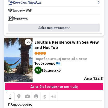
Κοντά σε Παραλία
Δωρεάν WiFi
Πάρκινγκ
Δείτε περισσότερα
Elouthia Residence with Sea View
and Hot Tub
Παραθεριστική κατοικία στον
Τσούτσουρο
Εξαιρετικό
9,8
Από 132 $
Δείτε διαθεσιμότητα και τιμές
$
+4
Πληροφορίες