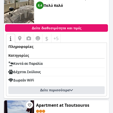
Πολύ Καλό
8,4
Δείτε διαθεσιμότητα και τιμές
$
+5
Πληροφορίες
Κατηγορίες
Κοντά σε Παραλία
Δέχεται Σκύλους
Δωρεάν WiFi
Δείτε περισσότερα
Apartment at Tsoutsouros