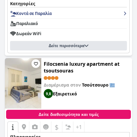
Κατηγορίες
Κοντά σε Παραλία
Παραλιακό
Δωρεάν WiFi
Δείτε περισσότερα
Filocsenia luxury apartment at
tsoutsouras
Διαμέρισμα στον
Τσούτσουρο
Εξαιρετικό
9,8
Δείτε διαθεσιμότητα και τιμές
$
+1
Πληροφορίες