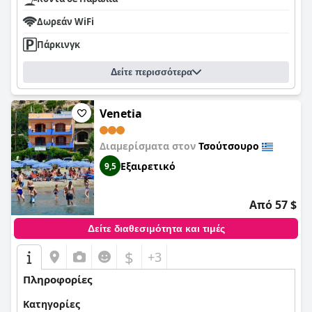
Δωρεάν WiFi
Πάρκινγκ
Δείτε περισσότερα
Venetia
Διαμερίσματα στον
Τσούτσουρο
Εξαιρετικό
9,5
Από 57 $
Δείτε διαθεσιμότητα και τιμές
$
+3
Πληροφορίες
Κατηγορίες