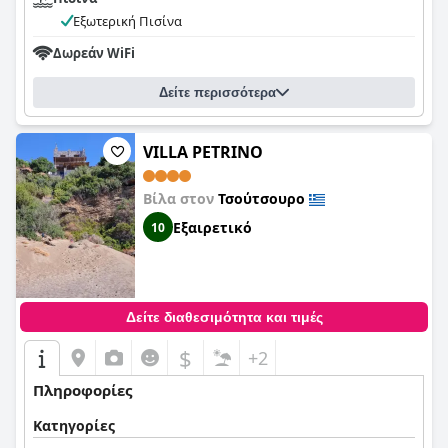
Εξωτερική Πισίνα
Δωρεάν WiFi
Δείτε περισσότερα
VILLA PETRINO
Βίλα στον
Τσούτσουρο
Εξαιρετικό
10
Δείτε διαθεσιμότητα και τιμές
$
+2
Πληροφορίες
Κατηγορίες