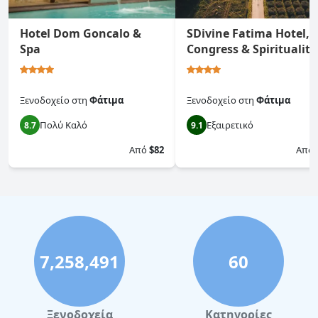
Hotel Dom Goncalo &
SDivine Fatima Hotel,
Spa
Congress & Spirituality
Ξενοδοχείο
στη
Φάτιμα
Ξενοδοχείο
στη
Φάτιμα
Πολύ Καλό
Εξαιρετικό
8.7
9.1
Από
$82
Από
7,258,491
60
Ξενοδοχεία
Κατηγορίες