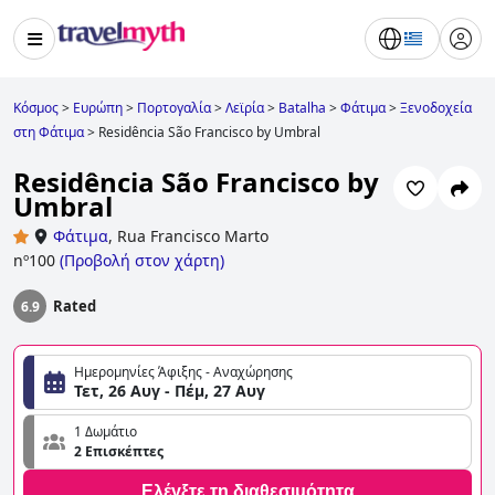
Κόσμος
>
Ευρώπη
>
Πορτογαλία
>
Λεϊρία
>
Batalha
>
Φάτιμα
>
Ξενοδοχεία
στη Φάτιμα
>
Residência São Francisco by Umbral
Residência São Francisco by
Umbral
Φάτιμα
,
Rua Francisco Marto
nº100
(
Προβολή στον χάρτη
)
Rated
6.9
Ημερομηνίες Άφιξης - Αναχώρησης
Τετ, 26 Αυγ - Πέμ, 27 Αυγ
1 Δωμάτιο
2 Επισκέπτες
Ελέγξτε τη διαθεσιμότητα