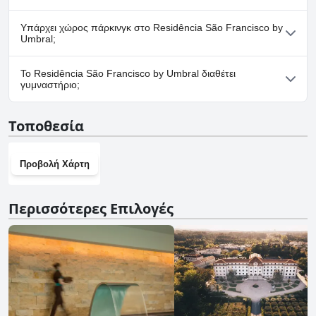
Όχι, το Residência São Francisco by Umbral δεν δέχεται
Υπάρχει χώρος πάρκινγκ στο Residência São Francisco by
σκύλους.
Umbral;
Όχι, δεν υπάρχουν εγκαταστάσεις πάρκινγκ στο Residência São
Το Residência São Francisco by Umbral διαθέτει
Francisco by Umbral.
γυμναστήριο;
Όχι, το Residência São Francisco by Umbral δεν διαθέτει
Τοποθεσία
γυμναστήριο.
Προβολή Χάρτη
Περισσότερες Επιλογές