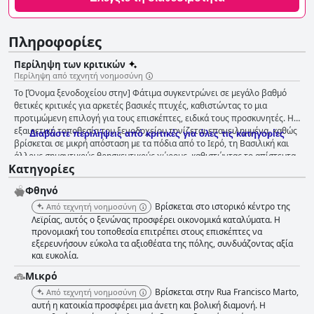
Πληροφορίες
Περίληψη των κριτικών
Περίληψη από τεχνητή νοημοσύνη
Το [Όνομα ξενοδοχείου στην] Φάτιμα συγκεντρώνει σε μεγάλο βαθμό
θετικές κριτικές για αρκετές βασικές πτυχές, καθιστώντας το μια
προτιμώμενη επιλογή για τους επισκέπτες, ειδικά τους προσκυνητές. Η
εξαιρετική τοποθεσία του ξενοδοχείου τονίζεται επανειλημμένα, καθώς
Διαβάστε περιλήψεις από κριτικές για όλες τις κατηγορίες
βρίσκεται σε μικρή απόσταση με τα πόδια από το Ιερό, τη Βασιλική και
άλλους σημαντικούς θρησκευτικούς χώρους, καθιστώντας το απίστευτα
Κατηγορίες
βολικό για τους ταξιδιώτες. Το ήσυχο περιβάλλον του, η εγγύτητα σε
ανέσεις όπως καταστήματα και εστιατόρια, καθώς και η προσβάσιμη
Φθηνό
στάθμευση και η πρόσβαση στον αυτοκινητόδρομο προσθέτουν στην
ελκυστικότητά του. Η ζεστασιά και η εξυπηρετικότητα του προσωπικού
Βρίσκεται στο ιστορικό κέντρο της
Από τεχνητή νοημοσύνη
ενισχύουν περαιτέρω τις εμπειρίες των επισκεπτών, προσθέτοντας στη
Λεϊρίας, αυτός ο ξενώνας προσφέρει οικονομικά καταλύματα. Η
συνολική ευκολία και άνεση. Το πρωινό στο [Όνομα ξενοδοχείου]
προνομιακή του τοποθεσία επιτρέπει στους επισκέπτες να
εξερευνήσουν εύκολα τα αξιοθέατα της πόλης, συνδυάζοντας αξία
λαμβάνει επαίνους για την αξία και τις ουσιαστικές μερίδες του, παρά
και ευκολία.
την απλότητά του. Οι επισκέπτες εκτιμούν τα βασικά όπως το ψωμί, ο
καφές και οι πρόσθετες επιλογές αλλαντικών και τυριών. Η ποιότητα και
Μικρό
η φιλική εξυπηρέτηση κατά τη διάρκεια του πρωινού σημειώνονται
Βρίσκεται στην Rua Francisco Marto,
Από τεχνητή νοημοσύνη
συχνά, αν και ορισμένοι επισκέπτες προτείνουν την ανάγκη για
αυτή η κατοικία προσφέρει μια άνετη και βολική διαμονή. Η
μεγαλύτερη ποικιλία, ιδιαίτερα σε πιο υγιεινές επιλογές. Η καθαριότητα