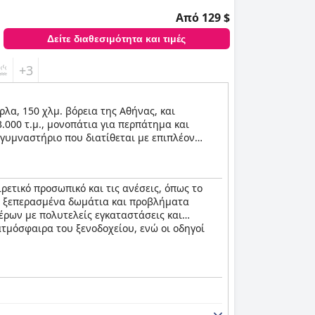
Από 129 $
Δείτε διαθεσιμότητα και τιμές
+3
ρλα, 150 χλμ. βόρεια της Αθήνας, και
3.000 τ.μ., μονοπάτια για περπάτημα και
 γυμναστήριο που διατίθεται με επιπλέον
ιστώντας το κατάλληλο για ρομαντικές
υ μπορούν να φιλοξενήσουν έως και 550
ην άψογη εξυπηρέτηση.
ρετικό προσωπικό και τις ανέσεις, όπως το
υν ξεπερασμένα δωμάτια και προβλήματα
έρων με πολυτελείς εγκαταστάσεις και
 ατμόσφαιρα του ξενοδοχείου, ενώ οι οδηγοί