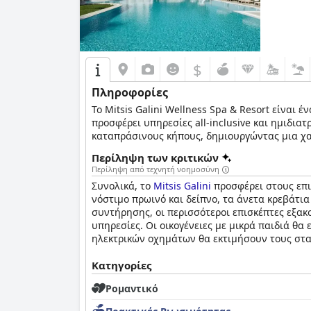
$
Πληροφορίες
Το Mitsis Galini Wellness Spa & Resort είναι
προσφέρει υπηρεσίες all-inclusive και ημιδιατ
καταπράσινους κήπους, δημιουργώντας μια χαλ
χρέωση, καθώς και PCR και γρήγορες εξετάσεις
Περίληψη των κριτικών
αποδράσεις, μακροχρόνιες διακοπές, γάμους 
Περίληψη από τεχνητή νοημοσύνη
άτομα. Το έμπειρο προσωπικό παρέχει εξαιρετ
Συνολικά, το
Mitsis Galini
προσφέρει στους επισ
νόστιμο πρωινό και δείπνο, τα άνετα κρεβάτι
συντήρησης, οι περισσότεροι επισκέπτες εξακ
υπηρεσίες. Οι οικογένειες με μικρά παιδιά θα
ηλεκτρικών οχημάτων θα εκτιμήσουν τους στα
Κατηγορίες
Ρομαντικό