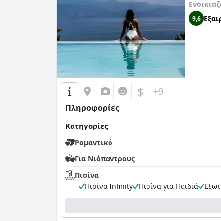
Ενοικιαζ
Εξαι
9,6
$
+9
Πληροφορίες
Κατηγορίες
Ρομαντικό
Για Νιόπαντρους
Πισίνα
Πισίνα Infinity
Πισίνα για Παιδιά
Εξωτ