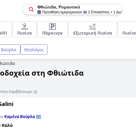
Φθιώτιδα, Ρομαντικό
Προσθήκη ημερομηνιών
2 Επισκέπτες
1 Δωμάτιο
iFi
Πισίνα
Πάρκινγκ
Εξωτερική Πισίνα
Πισίν
 Βούρλα
Θεολόγος
θιώτιδα
νοδοχεία στη Φθιώτιδα
ς που λαμβάνουμε.
Galini
τα
Καμένα Βούρλα
 Καλό