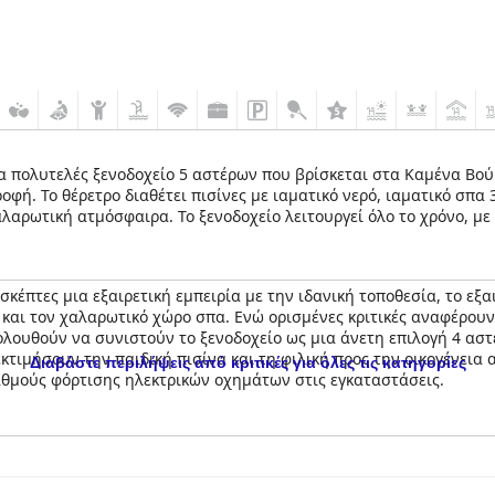
 ένα πολυτελές ξενοδοχείο 5 αστέρων που βρίσκεται στα Καμένα Βού
ροφή. Το θέρετρο διαθέτει πισίνες με ιαματικό νερό, ιαματικό σπα 
αρωτική ατμόσφαιρα. Το ξενοδοχείο λειτουργεί όλο το χρόνο, με
 επί τόπου. Το θέρετρο διαθέτει ποικιλία επιλογών δωματίων, καθ
και συνέδρια, με πλήρως εξοπλισμένες αίθουσες συνεδριάσεων πο
ικές υπηρεσίες, εξασφαλίζοντας την άνεση των επισκεπτών και τ
κέπτες μια εξαιρετική εμπειρία με την ιδανική τοποθεσία, το εξαι
α και τον χαλαρωτικό χώρο σπα. Ενώ ορισμένες κριτικές αναφέρο
ολουθούν να συνιστούν το ξενοδοχείο ως μια άνετη επιλογή 4 αστ
 εκτιμήσουν την παιδική πισίνα και τη φιλική προς την οικογένεια
Διαβάστε περιλήψεις από κριτικές για όλες τις κατηγορίες
θμούς φόρτισης ηλεκτρικών οχημάτων στις εγκαταστάσεις.