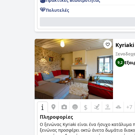
Πρακτικές Bιωσιμότητας
Πολυτελές
Kyriak
Ξενοδοχ
Εξαι
9,2
$
+7
Πληροφορίες
Ο ξενώνας Kyriaki είναι ένα ήσυχο κατάλυμα 
ξενώνας προσφέρει οκτώ άνετα δωμάτια διακοσ