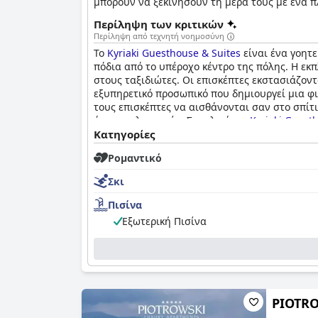
μπορούν να ξεκινήσουν τη μέρα τους με ένα π
της πισίνας κατά τους καλοκαιρινούς μήνες κα
Περίληψη των κριτικών
Αμφίκλεια βρίσκεται στο κέντρο της Στερεάς 
Περίληψη από τεχνητή νοημοσύνη
εύφορη πεδιάδα του Φθιωτικού Κηφισού και σ
Το
Kyriaki Guesthouse & Suites
είναι ένα γοητε
πόδια από το υπέροχο κέντρο της πόλης. Η εκπ
στους ταξιδιώτες. Οι επισκέπτες εκστασιάζοντα
εξυπηρετικό προσωπικό που δημιουργεί μια φι
τους επισκέπτες να αισθάνονται σαν στο σπίτι
όποια ταλαιπωρία. Συνολικά, το
Kyriaki Guest
Κατηγορίες
Ρομαντικό
Σκι
Πισίνα
Εξωτερική Πισίνα
PIOTR