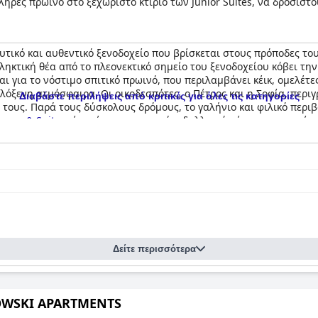
λήρες πρωινό στο ξεχωριστό κτίριο των Junior Suites, να δροσισ
ι να απολαύσουν το κεντρικό σαλόνι με τζάκι, καθιστικά στο αίθρ
Ελλάδας, σε μικρή απόσταση με το αυτοκίνητο από τη Λιβαδειά κα
τα γύρω βουνά της Οίτης, της Γκιώνας, των Βαρδουσίων και του 
υτικό και αυθεντικό ξενοδοχείο που βρίσκεται στους πρόποδες το
ληκτική θέα από το πλεονεκτικό σημείο του ξενοδοχείου κόβει τη
ι για το νόστιμο σπιτικό πρωινό, που περιλαμβάνει κέικ, ομελέτε
λόξενη ατμόσφαιρα. Οι οικοδεσπότες, ο Πέτρος και η Σοφία, περ
Διαβάστε περιλήψεις από κριτικές για όλες τις κατηγορίες
 τους. Παρά τους δύσκολους δρόμους, το γαλήνιο και φιλικό περι
house & Suites
είναι ένα πραγματικά ειδυλλιακό μέρος για να μείνε
Δείτε περισσότερα
OWSKI APARTMENTS