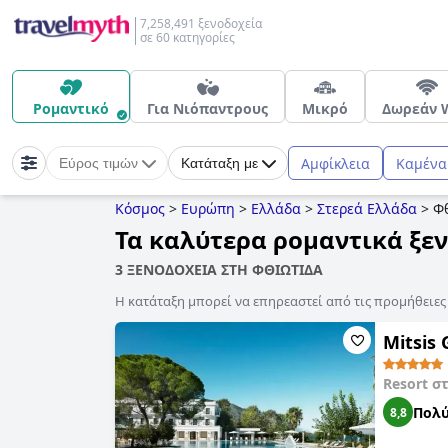
7,258,491 ξενοδοχεία
σε 60 κατηγορίες
Ρομαντικό
Για Νιόπαντρους
Μικρό
Δωρεάν W
Αμφίκλεια
Καμένα
Εύρος τιμών
Κατάταξη με
Κόσμος
>
Ευρώπη
>
Ελλάδα
>
Στερεά Ελλάδα
>
Φ
Τα καλύτερα ρομαντικά ξε
3 ΞΕΝΟΔΟΧΕΙΑ ΣΤΗ ΦΘΙΩΤΙΔΑ
Η κατάταξη μπορεί να επηρεαστεί από τις προμήθειε
Mitsis 
Resort σ
Πολύ
8,8