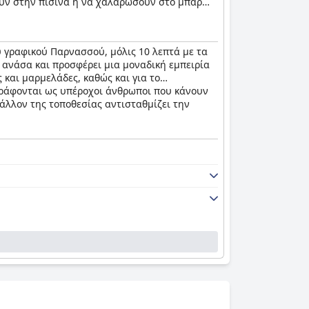
τούν στην πισίνα ή να χαλαρώσουν στο μπαρ
ιο, κήπο και αυλή με πανοραμική θέα. Η
ι τη Λαμία, παρέχοντας εύκολη πρόσβαση στην
Παρνασσού.
υ γραφικού Παρνασσού, μόλις 10 λεπτά με τα
ν ανάσα και προσφέρει μια μοναδική εμπειρία
ς και μαρμελάδες, καθώς και για το
ιγράφονται ως υπέροχοι άνθρωποι που κάνουν
βάλλον της τοποθεσίας αντισταθμίζει την
τε.