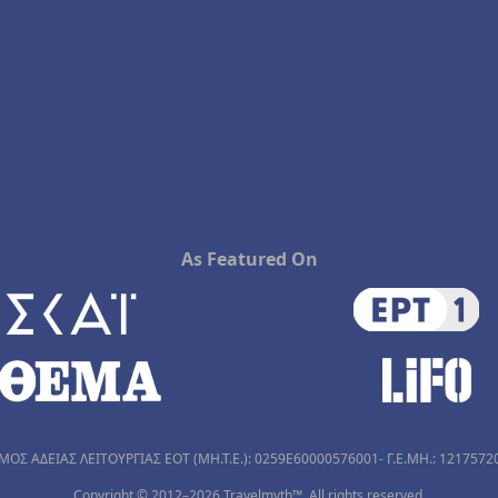
As Featured On
ΜΟΣ ΑΔΕΙΑΣ ΛΕΙΤΟΥΡΓΙΑΣ ΕΟΤ (MH.T.E.): 0259Ε60000576001- Γ.Ε.ΜΗ.: 1217572
Copyright © 2012–2026 Travelmyth™. All rights reserved.