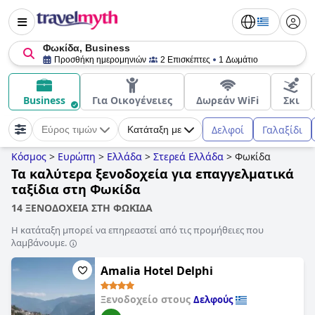
Φωκίδα, Business
Προσθήκη ημερομηνιών
2 Επισκέπτες
1 Δωμάτιο
Business
Για Οικογένειες
Δωρεάν WiFi
Σκι
Δελφοί
Γαλαξίδι
Εύρος τιμών
Κατάταξη με
Κόσμος
>
Ευρώπη
>
Ελλάδα
>
Στερεά Ελλάδα
>
Φωκίδα
Τα καλύτερα ξενοδοχεία για επαγγελματικά
ταξίδια στη Φωκίδα
14 ΞΕΝΟΔΟΧΕΙΑ ΣΤΗ ΦΩΚΙΔΑ
Η κατάταξη μπορεί να επηρεαστεί από τις προμήθειες που
λαμβάνουμε.
Amalia Hotel Delphi
Ξενοδοχείο στους
Δελφούς