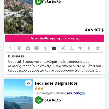
Πολύ Καλό
8,9
Από 107 $
Δείτε διαθεσιμότητα και τιμές
$
Business
Όσοι ταξιδεύουν για επαγγελματικούς σκοπούς στους
Δελφούς μπορούν να επιλέξουν ένα από τα άνετα δωμάτια του
ξενοδοχείου με γραφείο και να συνδυάσουν έτσι τη δουλειά
με την ξεκούραση. Το ξενοδοχείο διαθέτει επίσης δύο
αίθουσες συναντήσεων με πρόσβαση στο ίντερνετ και τον
Fedriades Delphi Hotel
απαραίτητο οπτικοακουστικό εξοπλισμό για επαγγελματικές
συναντήσεις και συνέδρια.
Ξενοδοχείο στους
Δελφούς
Πολύ Καλό
8,4