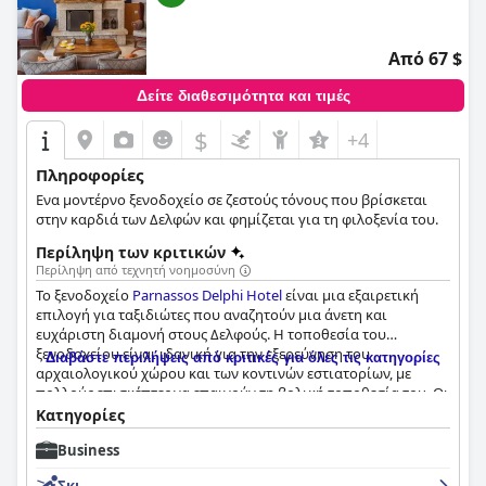
Από 67 $
Δείτε διαθεσιμότητα και τιμές
$
+4
Πληροφορίες
Ενα μοντέρνο ξενοδοχείο σε ζεστούς τόνους που βρίσκεται
στην καρδιά των Δελφών και φημίζεται για τη φιλοξενία του.
Περίληψη των κριτικών
Περίληψη από τεχνητή νοημοσύνη
Το ξενοδοχείο
Parnassos Delphi Hotel
είναι μια εξαιρετική
επιλογή για ταξιδιώτες που αναζητούν μια άνετη και
ευχάριστη διαμονή στους Δελφούς. Η τοποθεσία του
ξενοδοχείου είναι ιδανική για την εξερεύνηση του
Διαβάστε περιλήψεις από κριτικές για όλες τις κατηγορίες
αρχαιολογικού χώρου και των κοντινών εστιατορίων, με
πολλούς επισκέπτες να επαινούν τη βολική τοποθεσία του. Οι
επιλογές πρωινού είναι άφθονες, φρέσκες και νόστιμες με
Κατηγορίες
μεγάλη ποικιλία επιλογών. Τα δωμάτια είναι ευρύχωρα,
Business
καθαρά και καλά εξοπλισμένα με άνετα κρεβάτια και
ανακαινισμένα μπάνια. Το προσωπικό είναι εξαιρετικά