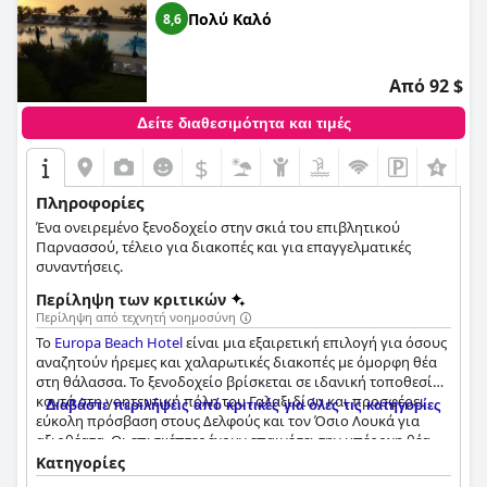
Πολύ Καλό
8,6
Από 92 $
Δείτε διαθεσιμότητα και τιμές
$
Πληροφορίες
Ένα ονειρεμένο ξενοδοχείο στην σκιά του επιβλητικού
Παρνασσού, τέλειο για διακοπές και για επαγγελματικές
συναντήσεις.
Περίληψη των κριτικών
Περίληψη από τεχνητή νοημοσύνη
Το
Europa Beach Hotel
είναι μια εξαιρετική επιλογή για όσους
αναζητούν ήρεμες και χαλαρωτικές διακοπές με όμορφη θέα
στη θάλασσα. Το ξενοδοχείο βρίσκεται σε ιδανική τοποθεσία
κοντά στη γοητευτική πόλη του Γαλαξιδίου και προσφέρει
Διαβάστε περιλήψεις από κριτικές για όλες τις κατηγορίες
εύκολη πρόσβαση στους Δελφούς και τον Όσιο Λουκά για
αξιοθέατα. Οι επισκέπτες έχουν επαινέσει την υπέροχη θέα
από τα δωμάτιά τους και τη μεγάλη πισίνα του ξενοδοχείου
Κατηγορίες
με άμεση θέα στη θάλασσα. Το πρωινό περιγράφεται ως