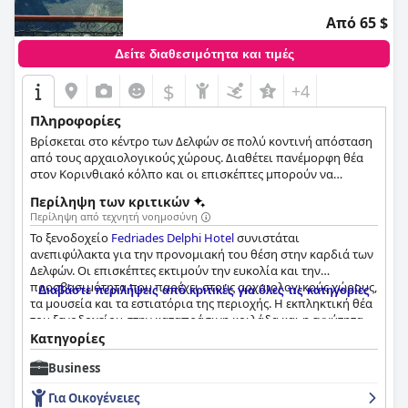
Από 65 $
Δείτε διαθεσιμότητα και τιμές
$
+4
Πληροφορίες
Βρίσκεται στο κέντρο των Δελφών σε πολύ κοντινή απόσταση
από τους αρχαιολογικούς χώρους. Διαθέτει πανέμορφη θέα
στον Κορινθιακό κόλπο και οι επισκέπτες μπορούν να
επιλέξουν ανάμεσα σε 21 πλήρως εξοπλισμένα δωμάτια και
Περίληψη των κριτικών
τρεις πολυτελείς σουίτες.
Περίληψη από τεχνητή νοημοσύνη
Το ξενοδοχείο
Fedriades Delphi Hotel
συνιστάται
ανεπιφύλακτα για την προνομιακή του θέση στην καρδιά των
Δελφών. Οι επισκέπτες εκτιμούν την ευκολία και την
προσβασιμότητα που παρέχει στους αρχαιολογικούς χώρους,
Διαβάστε περιλήψεις από κριτικές για όλες τις κατηγορίες
τα μουσεία και τα εστιατόρια της περιοχής. Η εκπληκτική θέα
του ξενοδοχείου στην καταπράσινη κοιλάδα και η εγγύτητα
στο ναό του Απόλλωνα αξίζει να σημειωθεί με ορισμένους
Κατηγορίες
επισκέπτες να την περιγράφουν ως εκπληκτική. Ο μπουφές
Business
πρωινού του ξενοδοχείου έχει επίσης επαινεθεί ιδιαίτερα με
τους επισκέπτες να τον χαρακτηρίζουν καλό, φανταστικό και
Για Οικογένειες
εξαιρετικό. Η ποιότητα του φαγητού έχει επαινεθεί με τους