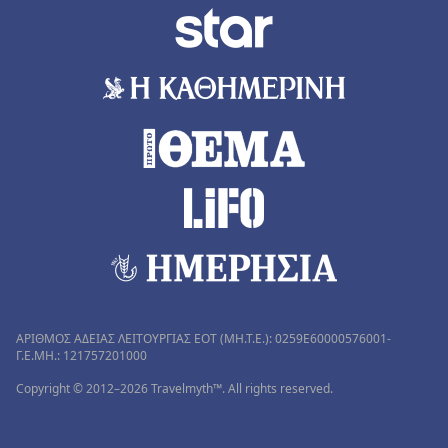
ΑΡΙΘΜΟΣ ΑΔΕΙΑΣ ΛΕΙΤΟΥΡΓΙΑΣ ΕΟΤ (MH.T.E.): 0259Ε60000576001-
Γ.Ε.ΜΗ.: 121757201000
Copyright © 2012–2026 Travelmyth™. All rights reserved.