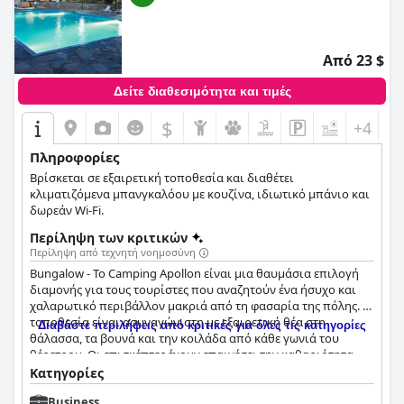
Από 23 $
Δείτε διαθεσιμότητα και τιμές
$
+4
Πληροφορίες
Βρίσκεται σε εξαιρετική τοποθεσία και διαθέτει
κλιματιζόμενα μπανγκαλόου με κουζίνα, ιδιωτικό μπάνιο και
δωρεάν Wi-Fi.
Περίληψη των κριτικών
Περίληψη από τεχνητή νοημοσύνη
Bungalow - Το Camping Apollon είναι μια θαυμάσια επιλογή
διαμονής για τους τουρίστες που αναζητούν ένα ήσυχο και
χαλαρωτικό περιβάλλον μακριά από τη φασαρία της πόλης. Η
τοποθεσία είναι ασυναγώνιστη με εξαιρετική θέα στη
Διαβάστε περιλήψεις από κριτικές για όλες τις κατηγορίες
θάλασσα, τα βουνά και την κοιλάδα από κάθε γωνιά του
θέρετρου. Οι επισκέπτες έχουν επαινέσει την καθαριότητα
του χώρου και της διαμονής με τις υπέροχες, καθαρές ξύλινες
Κατηγορίες
καμπίνες που είναι πλήρως εξοπλισμένες. Το προσωπικό
Business
είναι εξαιρετικό, φιλόξενο και εξυπηρετικό και η πισίνα είναι