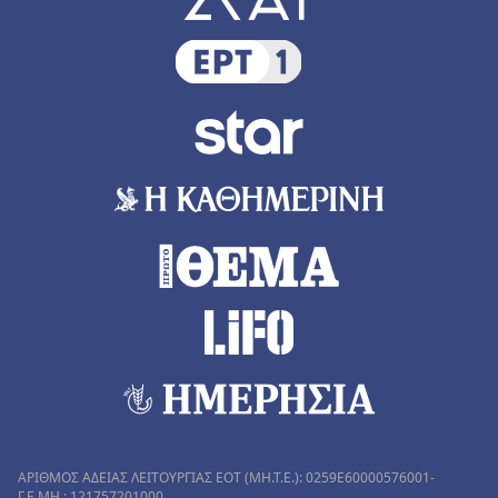
ΑΡΙΘΜΟΣ ΑΔΕΙΑΣ ΛΕΙΤΟΥΡΓΙΑΣ ΕΟΤ (MH.T.E.): 0259Ε60000576001-
Γ.Ε.ΜΗ.: 121757201000