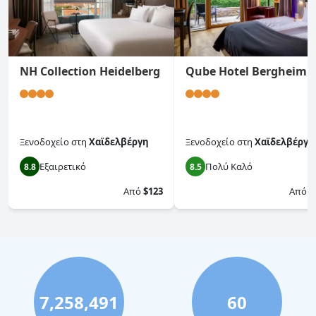
NH Collection Heidelberg
Qube Hotel Bergheim
Ξενοδοχείο
στη
Χαϊδελβέργη
Ξενοδοχείο
στη
Χαϊδελβέργη
Εξαιρετικό
Πολύ Καλό
8.8
8.5
Από
$123
Από
$
7,258,491
60