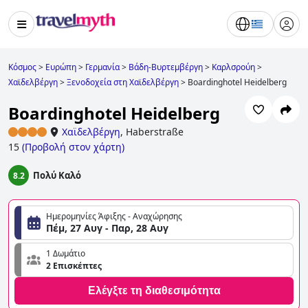
Κόσμος
>
Ευρώπη
>
Γερμανία
>
Βάδη-Βυρτεμβέργη
>
Καρλσρούη
>
Χαϊδελβέργη
>
Ξενοδοχεία στη Χαϊδελβέργη
>
Boardinghotel Heidelberg
Boardinghotel Heidelberg
Χαϊδελβέργη
,
Haberstraße
15
(
Προβολή στον χάρτη
)
Πολύ Καλό
8.2
Ημερομηνίες Άφιξης - Αναχώρησης
Πέμ, 27 Αυγ - Παρ, 28 Αυγ
1 Δωμάτιο
2 Επισκέπτες
Ελέγξτε τη διαθεσιμότητα