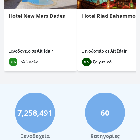
Hotel New Mars Dades
Hotel Riad Bahammou
Ξενοδοχείο
σε
Ait Idair
Ξενοδοχείο
σε
Ait Idair
Πολύ Καλό
Εξαιρετικό
8.6
9.5
7,258,491
60
Ξενοδοχεία
Κατηγορίες