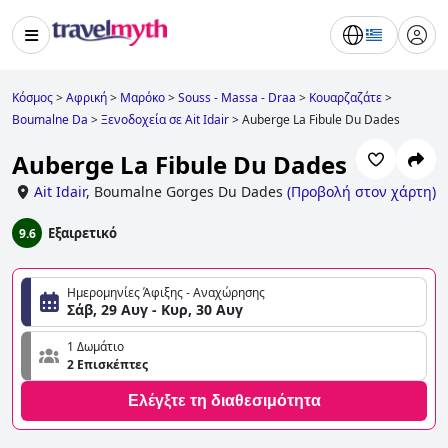
Κόσμος
>
Αφρική
>
Μαρόκο
>
Souss - Massa - Draa
>
Κουαρζαζάτε
>
Boumalne Da
>
Ξενοδοχεία σε Ait Idair
>
Auberge La Fibule Du Dades
Auberge La Fibule Du Dades
Ait Idair
,
Boumalne Gorges Du Dades
(
Προβολή στον χάρτη
)
Εξαιρετικό
9.6
Ημερομηνίες Άφιξης - Αναχώρησης
Σάβ, 29 Αυγ - Κυρ, 30 Αυγ
1 Δωμάτιο
2 Επισκέπτες
Ελέγξτε τη διαθεσιμότητα