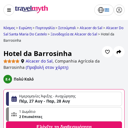
Κόσμος
>
Ευρώπη
>
Πορτογαλία
>
Σετούμπαλ
>
Alcacer do Sal
>
Alcacer Do
Sal Santa Maria Do Castelo
>
Ξενοδοχεία σε Alcacer do Sal
>
Hotel da
Barrosinha
Hotel da Barrosinha
Alcacer do Sal
,
Companhia Agrícola da
Barrosinha
(
Προβολή στον χάρτη
)
Πολύ Καλό
8.4
Ημερομηνίες Άφιξης - Αναχώρησης
Πέμ, 27 Αυγ - Παρ, 28 Αυγ
1 Δωμάτιο
2 Επισκέπτες
Ελέγξτε τη διαθεσιμότητα