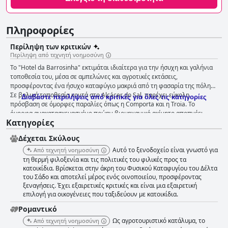
Πληροφορίες
Περίληψη των κριτικών
Περίληψη από τεχνητή νοημοσύνη
Το "Hotel da Barrosinha" εκτιμάται ιδιαίτερα για την ήσυχη και γαλήνια
τοποθεσία του, μέσα σε αμπελώνες και αγροτικές εκτάσεις,
προσφέροντας ένα ήσυχο καταφύγιο μακριά από τη φασαρία της πόλης.
Σε βολική τοποθεσία κοντά στο Alcácer do Sal, παρέχει εύκολη
Διαβάστε περιλήψεις από κριτικές για όλες τις κατηγορίες
πρόσβαση σε όμορφες παραλίες όπως η Comporta και η Troia. Το
όμορφα ανακατασκευασμένο πρώην βιομηχανικό ακίνητο αποπνέει
Κατηγορίες
ρουστίκ πορτογαλική γοητεία σε συνδυασμό με σύγχρονες ανέσεις,
ιδανικό για περιπάτους στη φύση και στιγμές ήσυχου στοχασμού. Τα
Δέχεται Σκύλους
θετικά σχόλια υπογραμμίζουν την εξαιρετική τοποθεσία, το φιλικό
προσωπικό και τις καθαρές, άνετες εγκαταστάσεις, καθιστώντας το
Αυτό το ξενοδοχείο είναι γνωστό για
Από τεχνητή νοημοσύνη
ιδανική επιλογή για μια ξεκούραστη και οικονομικά συμφέρουσα
τη θερμή φιλοξενία και τις πολιτικές του φιλικές προς τα
απόδραση. Το πρωινό στο Hotel da Barrosinha επαινείται σε μεγάλο
κατοικίδια. Βρίσκεται στην άκρη του Φυσικού Καταφυγίου του Δέλτα
του Σάδο και αποτελεί μέρος ενός οινοποιείου, προσφέροντας
βαθμό για την ποιότητα, την ποικιλία και τη χρήση τοπικών προϊόντων
ξεναγήσεις. Έχει εξαιρετικές κριτικές και είναι μια εξαιρετική
υψηλής ποιότητας. Οι επισκέπτες απολαμβάνουν τον γενναιόδωρο και
επιλογή για οικογένειες που ταξιδεύουν με κατοικίδια.
πλούσιο πρωινό μπουφέ, ο οποίος περιλαμβάνει φρέσκα φρούτα,
αρτοσκευάσματα, τοπικά τυριά και ατομικά παρασκευασμένα είδη. Η
Ρομαντικό
όμορφη αίθουσα πρωινού και το ευχάριστο περιβάλλον φαγητού
Ως αγροτουριστικό κατάλυμα, το
Από τεχνητή νοημοσύνη
αυξάνουν τη συνολική εμπειρία. Παρά κάποιες μικρές κριτικές σχετικά