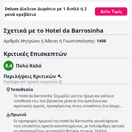
Deluxe Δίκλινο Δωμάτιο με 1 διπλό ή 2
Δείτε Τιμές
μονά κρεβάτια
Σχετικά με το Hotel da Barrosinha
Αριθμός Μητρώου ή Άδειας ή Γνωστοποίησης
:
1498
Κριτικές Επισκεπτών
8.4
Πολύ Καλό
Περιλήψεις Κριτικών
Περίληψη από τεχνητή νοημοσύνη
Τοποθεσία
Το 'Hotel da Barrosinha' ξεχωρίζει για την ήρεμη και γαλήνια
τοποθεσία του, που βρίσκεται μέσα σε ένα αμπελώνα και
αγροτικούς αγρούς, προσφέροντας στους επισκέπτες ένα ήσυχο
καταφύγιο μακριά από τη φασαρία και τη φασαρία της ζωής της
Πρωινό
πόλης. Σε βολική τοποθεσία, σε μικρή απόσταση με το αυτοκίνητο
από το κέντρο του Alcácer do Sal, το ξενοδοχείο βρίσκεται σε καλή
Οι προσφορές πρωινού του Hotel da Barrosinha γενικά άφηναν
θέση για όσους επιθυμούν να εξερευνήσουν την περιοχή με
τους επισκέπτες αρκετά ικανοποιημένους, με πολυάριθμες κριτικές
εντυπωσιακές παραλίες όπως η Comporta και η Troia, μόλις 30 έως
να υπογραμμίζουν μια ποικιλία θετικών πτυχών. Πολλοί