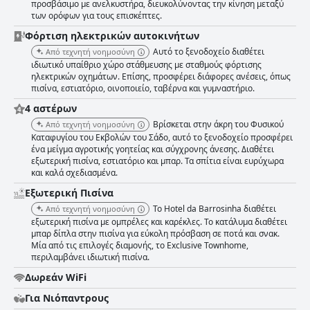
προσβάσιμο με ανελκυστήρα, διευκολύνοντας την κίνηση μεταξύ
υποδειγματικό επίπεδο υγιεινής. Το προσωπικό του Hotel da Barrosinha
των ορόφων για τους επισκέπτες.
λαμβάνει επαίνους για τη φιλικότητα, την εξυπηρετικότητα και τον
επαγγελματισμό του. Οι επισκέπτες περιγράφουν συχνά τις
Φόρτιση ηλεκτρικών αυτοκινήτων
αλληλεπιδράσεις με όρους όπως εξαιρετικά φιλικοί, εξυπηρετικοί και
Αυτό το ξενοδοχείο διαθέτει
Από τεχνητή νοημοσύνη
προσεκτικοί. Η εξαιρετική εξυπηρέτηση που παρέχει το προσωπικό
ιδιωτικό υπαίθριο χώρο στάθμευσης με σταθμούς φόρτισης
ενισχύει σημαντικά την εμπειρία των επισκεπτών, κάνοντας κάθε
ηλεκτρικών οχημάτων. Επίσης, προσφέρει διάφορες ανέσεις, όπως
διαμονή αξέχαστη και ευχάριστη, παρά τις μικρές περιοχές βελτίωσης,
πισίνα, εστιατόριο, οινοποιείο, ταβέρνα και γυμναστήριο.
όπως η εξυπηρέτηση στο μπαρ της πισίνας. Η υπηρεσία Wi-Fi στο
ξενοδοχείο είναι γενικά ισχυρή, παρέχοντας καλή κάλυψη και
4 αστέρων
ικανοποιώντας τις ανάγκες των περισσότερων επισκεπτών. Αν και λίγοι
Βρίσκεται στην άκρη του Φυσικού
Από τεχνητή νοημοσύνη
αντιμετώπισαν περιστασιακά προβλήματα συνδεσιμότητας, η
Καταφυγίου του Εκβολών του Σάδο, αυτό το ξενοδοχείο προσφέρει
πλειοψηφία βρήκε την δωρεάν και προσβάσιμη υπηρεσία διαδικτύου
ένα μείγμα αγροτικής γοητείας και σύγχρονης άνεσης. Διαθέτει
ικανοποιητική. Η πισίνα του ξενοδοχείου είναι ένα καλά εκτιμημένο
εξωτερική πισίνα, εστιατόριο και μπαρ. Τα σπίτια είναι ευρύχωρα
χαρακτηριστικό, που επαινείται για τη γοητεία, την προσβασιμότητα και
και καλά σχεδιασμένα.
την καταλληλότητά της για όλες τις ηλικίες. Η περιοχή της πισίνας είναι
Εξωτερική Πισίνα
άνετη με άφθονες ξαπλώστρες και σκιερές περιοχές. Ενώ ορισμένοι
επισκέπτες σημείωσαν το μικρότερο μέγεθος και τα περιστασιακά
Το Hotel da Barrosinha διαθέτει
Από τεχνητή νοημοσύνη
προβλήματα καθαριότητας, το γενικό αίσθημα γιορτάζει την πισίνα ως
εξωτερική πισίνα με ομπρέλες και καρέκλες. Το κατάλυμα διαθέτει
ένα απολαυστικό αποκορύφωμα του ξενοδοχείου. Η εξαιρετική
μπαρ δίπλα στην πισίνα για εύκολη πρόσβαση σε ποτά και σνακ.
ποιότητα των κρεβατιών του ξενοδοχείου λαμβάνει σταθερούς
Μία από τις επιλογές διαμονής, το Exclusive Townhome,
επαίνους, ενισχύοντας τη συνολική άνεση των δωματίων.
περιλαμβάνει ιδιωτική πισίνα.
Περιγράφονται ως εξαιρετικά άνετα με εξαιρετικά κλινοσκεπάσματα, οι
Δωρεάν WiFi
ρυθμίσεις ύπνου εξασφαλίζουν έναν ξεκούραστο βραδινό ύπνο. Το
Hotel da Barrosinha είναι ιδιαίτερα προσβάσιμο με καλά σχεδιασμένες
Για Νιόπαντρους
εγκαταστάσεις που εξυπηρετούν επισκέπτες με αναπηρίες. Οι