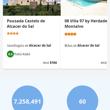
Pousada Castelo de
08 Villa 97 by Herdade 
Alcacer do Sal
Montalvo
Ξενοδοχείο
σε
Alcacer do Sal
Βίλες
σε
Alcacer do Sal
Πολύ Καλό
8.6
0.0
Από
$104
Από
$
7,258,491
60