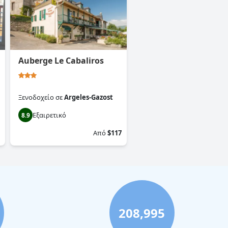
Auberge Le Cabaliros
Ξενοδοχείο
σε
Argeles-Gazost
Εξαιρετικό
8.9
Από
$117
208,995