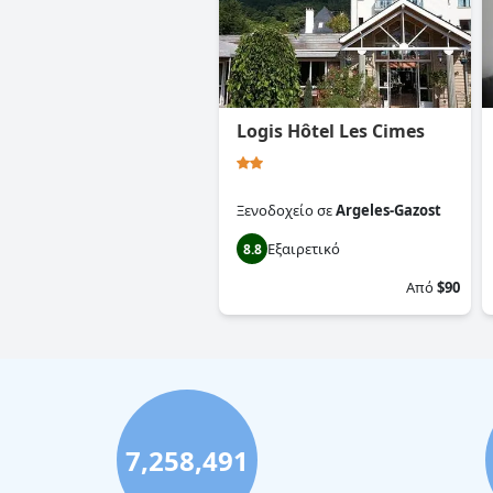
Logis Hôtel Les Cimes
Ξενοδοχείο
σε
Argeles-Gazost
Εξαιρετικό
8.8
Από
$90
7,258,491