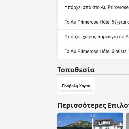
Όχι, το Au Primerose Hôtel δε
Υπάρχει σπα στο Au Primerose 
Όχι, το Au Primerose Hôtel δε
Το Au Primerose Hôtel δέχεται 
Όχι, το Au Primerose Hôtel δ
Υπάρχει χώρος πάρκινγκ στο Au
Ναι, υπάρχουν εγκαταστάσεις
Το Au Primerose Hôtel διαθέτει
Όχι, το Au Primerose Hôtel δ
Τοποθεσία
Προβολή Χάρτη
Περισσότερες Επιλο