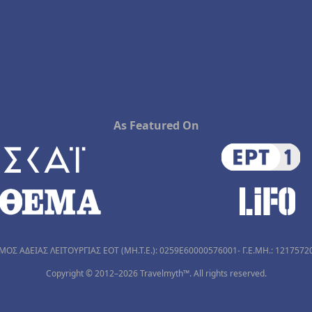
As Featured On
ΜΟΣ ΑΔΕΙΑΣ ΛΕΙΤΟΥΡΓΙΑΣ ΕΟΤ (MH.T.E.): 0259Ε60000576001- Γ.Ε.ΜΗ.: 1217572
Copyright © 2012–2026 Travelmyth™. All rights reserved.