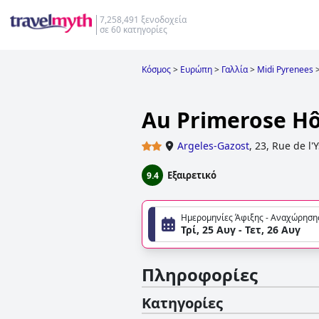
7,258,491 ξενοδοχεία
σε 60 κατηγορίες
Κόσμος
>
Ευρώπη
>
Γαλλία
>
Midi Pyrenees
Au Primerose Hô
Argeles-Gazost
,
23, Rue de l'
Εξαιρετικό
9.4
Ημερομηνίες Άφιξης - Αναχώρηση
Τρί, 25 Αυγ - Τετ, 26 Αυγ
Πληροφορίες
Κατηγορίες