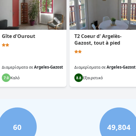
Gîte d'Ourout
T2 Coeur d' Argelès-
Gazost, tout à pied
Διαμερίσματα
σε
Argeles-Gazost
Διαμερίσματα
σε
Argeles-Gazost
Καλό
Εξαιρετικό
7.0
8.8
60
49,804