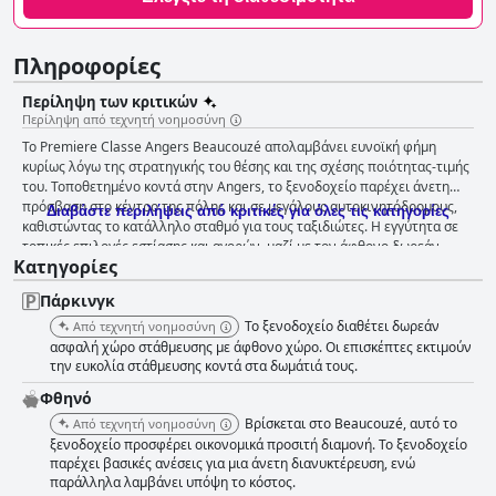
Πληροφορίες
Περίληψη των κριτικών
Περίληψη από τεχνητή νοημοσύνη
Το Premiere Classe Angers Beaucouzé απολαμβάνει ευνοϊκή φήμη
κυρίως λόγω της στρατηγικής του θέσης και της σχέσης ποιότητας-τιμής
του. Τοποθετημένο κοντά στην Angers, το ξενοδοχείο παρέχει άνετη
πρόσβαση στο κέντρο της πόλης και σε μεγάλους αυτοκινητόδρομους,
Διαβάστε περιλήψεις από κριτικές για όλες τις κατηγορίες
καθιστώντας το κατάλληλο σταθμό για τους ταξιδιώτες. Η εγγύτητα σε
τοπικές επιλογές εστίασης και αγορών, μαζί με τον άφθονο δωρεάν
Κατηγορίες
χώρο στάθμευσης, ενισχύει περαιτέρω την ελκυστικότητά του. Σε ένα
ήσυχο, καταπράσινο περιβάλλον, το ξενοδοχείο ισορροπεί την ηρεμία
Πάρκινγκ
με την προσβασιμότητα, κατάλληλο για ποικίλες ταξιδιωτικές ανάγκες.
Η προσφορά πρωινού συγκεντρώνει γενικά θετικά σχόλια για την
Το ξενοδοχείο διαθέτει δωρεάν
Από τεχνητή νοημοσύνη
ποιότητα και την αξία του, με τα φρέσκα κρουασάν και το ψωμί να
ασφαλή χώρο στάθμευσης με άφθονο χώρο. Οι επισκέπτες εκτιμούν
επαινούνται συχνά. Ενώ η τιμή θεωρείται ασυναγώνιστη, υπάρχουν
την ευκολία στάθμευσης κοντά στα δωμάτιά τους.
κάποιες εκκλήσεις για βελτίωση της ποικιλίας και της άμεσης
Φθηνό
αναπλήρωσης των ειδών. Η φιλικότητα του προσωπικού κατά τη
Βρίσκεται στο Beaucouzé, αυτό το
Από τεχνητή νοημοσύνη
διάρκεια του πρωινού σημειώνεται ως πλεονέκτημα. Οι εμπειρίες των
ξενοδοχείο προσφέρει οικονομικά προσιτή διαμονή. Το ξενοδοχείο
δωματίων στο ξενοδοχείο είναι ανάμεικτες. Ενώ ορισμένοι επισκέπτες
παρέχει βασικές ανέσεις για μια άνετη διανυκτέρευση, ενώ
βρίσκουν τα δωμάτια καθαρά και λειτουργικά με άνετα κρεβάτια, άλλοι
παράλληλα λαμβάνει υπόψη το κόστος.
αναφέρουν θέματα όπως οι μικροί, στενόχωροι χώροι, οι παλαιωμένες