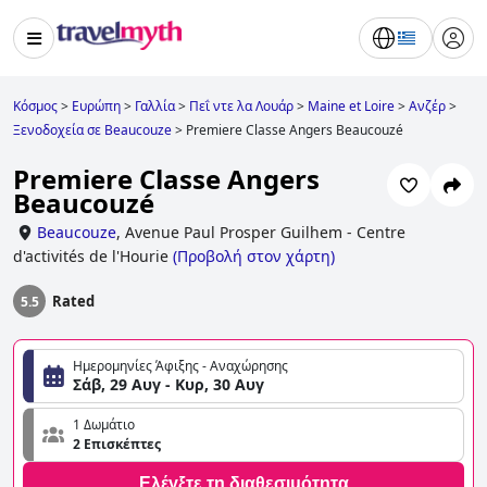
Κόσμος
>
Ευρώπη
>
Γαλλία
>
Πεΐ ντε λα Λουάρ
>
Maine et Loire
>
Ανζέρ
>
Ξενοδοχεία σε Beaucouze
>
Premiere Classe Angers Beaucouzé
Premiere Classe Angers
Beaucouzé
Beaucouze
,
Avenue Paul Prosper Guilhem - Centre
d'activités de l'Hourie
(
Προβολή στον χάρτη
)
Rated
5.5
Ημερομηνίες Άφιξης - Αναχώρησης
Σάβ, 29 Αυγ - Κυρ, 30 Αυγ
1 Δωμάτιο
2 Επισκέπτες
Ελέγξτε τη διαθεσιμότητα