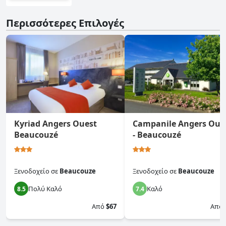
Περισσότερες Επιλογές
Kyriad Angers Ouest
Campanile Angers Oue
Beaucouzé
- Beaucouzé
Ξενοδοχείο
σε
Beaucouze
Ξενοδοχείο
σε
Beaucouze
Πολύ Καλό
Καλό
8.5
7.4
Από
$67
Από