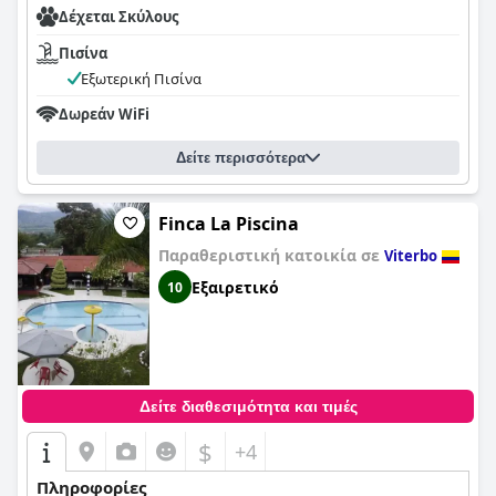
Δέχεται Σκύλους
Πισίνα
Εξωτερική Πισίνα
Δωρεάν WiFi
Δείτε περισσότερα
Finca La Piscina
Παραθεριστική κατοικία σε
Viterbo
Εξαιρετικό
10
Δείτε διαθεσιμότητα και τιμές
$
+4
Πληροφορίες