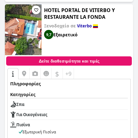
HOTEL PORTAL DE VITERBO Y
RESTAURANTE LA FONDA
Ξενοδοχείο σε
Viterbo
Εξαιρετικό
9,7
Δείτε διαθεσιμότητα και τιμές
$
+9
Πληροφορίες
Κατηγορίες
Σπα
Για Οικογένειες
Πισίνα
Εξωτερική Πισίνα