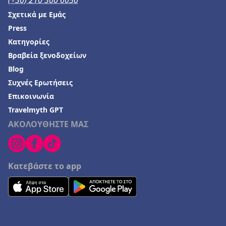
(+30) 210 300 6050
Ξενοδοχεία στην Αμφιλοχία
Σχετικά με Εμάς
Ξενοδοχεία στη Λεμεσό
Press
Ξενοδοχεία στη Νέα Αγχίαλο
Κατηγορίες
Βραβεία ξενοδοχείων
Ξενοδοχεία στο Λεωνίδιο
Blog
Ξενοδοχεία σε Πουκέτ
Συχνές Ερωτήσεις
Ξενοδοχεία στη Λυγιά
Επικοινωνία
Ξενοδοχεία στην Τήλο
Travelmyth GPT
ΑΚΟΛΟΥΘΗΣΤΕ ΜΑΣ
Ξενοδοχεία στο Φίτζι
Κατεβάστε το app