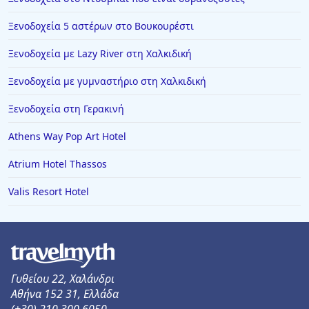
Ξενοδοχεία στην Αριδαία
Ξενοδοχεία 5 αστέρων στο Βουκουρέστι
Ξενοδοχεία στην Κωνσταντινούπολη
Ξενοδοχεία με Lazy River στη Χαλκιδική
Ξενοδοχεία στη Σαλαμίνα
Ξενοδοχεία με γυμναστήριο στη Χαλκιδική
Ξενοδοχεία στο Βραχάτι
Ξενοδοχεία στα Τριζόνια
Ξενοδοχεία στη Γερακινή
Ξενοδοχεία στη Νάουσα
Athens Way Pop Art Hotel
Ξενοδοχεία στη Χανιώτη
Atrium Hotel Thassos
Ξενοδοχεία στην Παραλία Κατερίνης
Valis Resort Hotel
Ξενοδοχεία στη Νικιάνα
Ξενοδοχεία στο Παλιούρι
Ξενοδοχεία στην Καστροσυκιά
Ξενοδοχεία σε Αρτέμιδα (Λούτσα)
Γυθείου 22, Χαλάνδρι
Αθήνα 152 31, Ελλάδα
Ξενοδοχεία στην Κύπρο