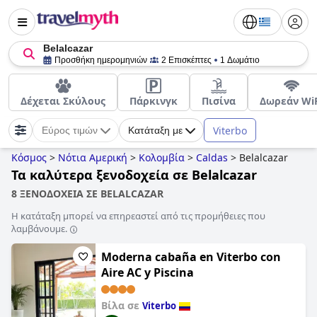
Belalcazar
Προσθήκη ημερομηνιών
2 Επισκέπτες
1 Δωμάτιο
Δέχεται Σκύλους
Πάρκινγκ
Πισίνα
Δωρεάν WiF
Viterbo
Εύρος τιμών
Κατάταξη με
Κόσμος
>
Νότια Αμερική
>
Κολομβία
>
Caldas
>
Belalcazar
Τα καλύτερα ξενοδοχεία σε Belalcazar
8 ΞΕΝΟΔΟΧΕΙΑ ΣΕ BELALCAZAR
Η κατάταξη μπορεί να επηρεαστεί από τις προμήθειες που
λαμβάνουμε.
Moderna cabaña en Viterbo con
Aire AC y Piscina
Βίλα σε
Viterbo