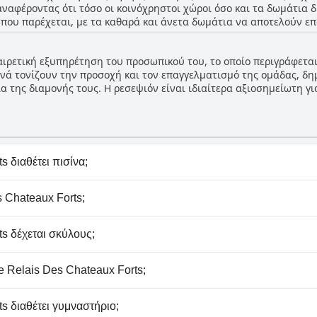
αναφέροντας ότι τόσο οι κοινόχρηστοι χώροι όσο και τα δωμάτια 
 που παρέχεται, με τα καθαρά και άνετα δωμάτια να αποτελούν 
υγιεινής, κερδίζοντας επαίνους για την καθαριότητά τους. Η ήρ
ο περιβάλλον του, συμβάλλει σε μια ξεκούραστη διαμονή. Επιπλ
ξαιρετική εξυπηρέτηση του προσωπικού του, το οποίο περιγράφεται
υμπληρώνουν τα υψηλά επίπεδα καθαριότητας, καθιστώντας το ξε
χνά τονίζουν την προσοχή και τον επαγγελματισμό της ομάδας, δη
άνεση και ηρεμία.
α της διαμονής τους. Η ρεσεψιόν είναι ιδιαίτερα αξιοσημείωτη γ
η εξυπηρέτηση, το ξενοδοχείο διαθέτει ένα εξαιρετικό εστιατόρι
ητό να είναι πολύ καλό. Η συνολική εμπειρία ενισχύεται από την 
ην ακρόπολη, προσθέτοντας στην ελκυστικότητά του.
s διαθέτει πισίνα;
 Forts δεν διαθέτει πισίνα.
 Chateaux Forts;
x Forts δεν διαθέτει σπα.
s δέχεται σκύλους;
x Forts δέχεται σκύλους.
 Relais Des Chateaux Forts;
πάρκινγκ στο Le Relais Des Chateaux Forts.
s διαθέτει γυμναστήριο;