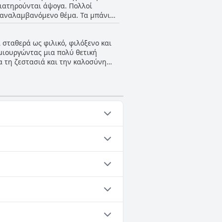
διατηρούνται άψογα. Πολλοί
επαναλαμβανόμενο θέμα. Τα μπάνια
εμη ατμόσφαιρα του ξενοδοχείου,
έον, η φιλικότητα του προσωπικού
 σταθερά ως φιλικό, φιλόξενο και
νοδοχείο μια αξιοσέβαστη επιλογή
μιουργώντας μια πολύ θετική
ια τη ζεστασιά και την καλοσύνη
ο με την κουζίνα να αναφέρεται
εξαιρετική τοποθεσία του