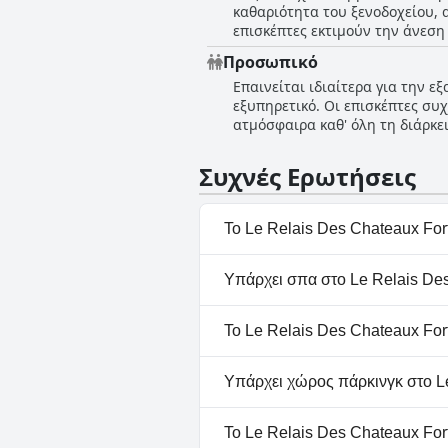
καθαριότητα του ξενοδοχείου, 
επισκέπτες εκτιμούν την άνεση
επίσης πληρούν υψηλά πρότυπα 
Προσωπικό
σε συνδυασμό με το πεντακάθαρ
Επαινείται ιδιαίτερα για την ε
και η συνολική εξυπηρέτηση σ
εξυπηρετικό. Οι επισκέπτες συ
για ταξιδιώτες που αναζητούν 
ατμόσφαιρα καθ' όλη τη διάρκει
της. Παράλληλα με την αξιέπαιν
συχνά ως εξαιρετική και το φαγ
Συχνές Ερωτήσεις
ξενοδοχείου, ακριβώς δίπλα στ
Το Le Relais Des Chateaux Fort
Όχι, το Le Relais Des Chateaux
Υπάρχει σπα στο Le Relais Des
Όχι, το Le Relais Des Chateau
Το Le Relais Des Chateaux Fort
Ναι, το Le Relais Des Chateau
Υπάρχει χώρος πάρκινγκ στο Le
Ναι, υπάρχουν εγκαταστάσεις 
Το Le Relais Des Chateaux Fort