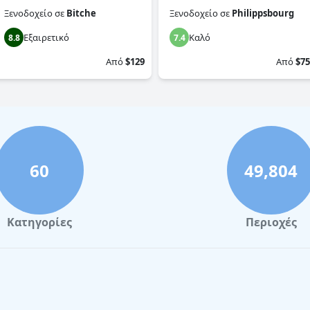
Ξενοδοχείο
σε
Bitche
Ξενοδοχείο
σε
Philippsbourg
Εξαιρετικό
Καλό
8.8
7.4
Από
$129
Από
$75
60
49,804
Κατηγορίες
Περιοχές