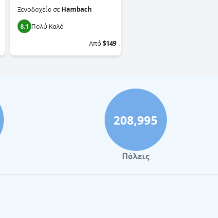
Ξενοδοχείο
σε
Hambach
Πολύ Καλό
8.1
Από
$149
208,995
Πόλεις