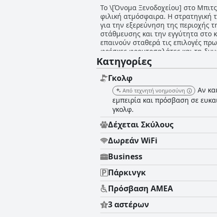
Το \[Όνομα Ξενοδοχείου] στο Μπιτς
φιλική ατμόσφαιρα. Η στρατηγική 
για την εξερεύνηση της περιοχής 
στάθμευσης και την εγγύτητα στο κέντρο
επαινούν σταθερά τις επιλογές πρωι
φρέσκες φρουτοσαλάτες και τη δυν
Κατηγορίες
οι επισκέπτες ξεκινούν την ημέρα 
θετικά σχόλια για τις νόστιμες τοπ
βεράντα και η φιλική εξυπηρέτηση αναβαθμίζου
Γκολφ
καθαριότητα, την άνεση και την πρ
Αν κα
Από τεχνητή νοημοσύνη
διακόσμηση και το μέτριο μέγεθος,
εμπειρία και πρόσβαση σε ευκα
καθαριότητα επεκτείνεται σε ολόκλ
γκολφ.
πρότυπα. Το προσωπικό στο \[Όνομα Ξενοδοχείου] ξεχωρίζει για την εξαιρετική του εξυπηρέτηση. Περιγράφονται ως φιλικοί, φιλόξενοι
και εξυπηρετικοί, συμβάλλουν σημα
Δέχεται Σκύλους
κριτικές, αν και υπάρχουν ανάμεικτες
το \[Όνομα Ξενοδοχείου] συνιστάτα
Δωρεάν WiFi
καταλύματα και την εξαιρετική εξυ
γοητεία και την ιστορία του Μπιτς 
Business
Πάρκινγκ
Πρόσβαση ΑΜΕΑ
3 αστέρων