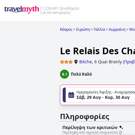
7,258,491 ξενοδοχεία
σε 60 κατηγορίες
Κόσμος
>
Ευρώπη
>
Γαλλία
>
Λωρραίνη
>
Mos
Le Relais Des Ch
Bitche
,
6 Quai Branly
(
Προβ
Πολύ Καλό
8.1
Ημερομηνίες Άφιξης - Αναχώρηση
Σάβ, 29 Αυγ - Κυρ, 30 Αυγ
Πληροφορίες
Περίληψη των κριτικών
Περίληψη από τεχνητή νοημοσύνη