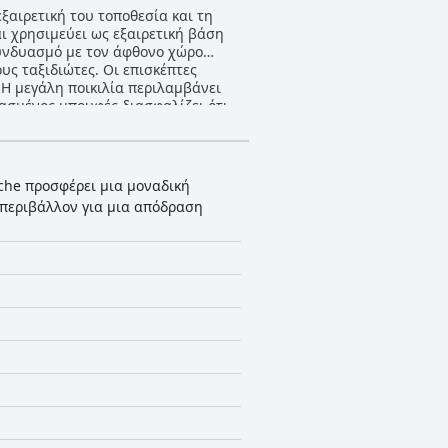
ξαιρετική του τοποθεσία και τη
ι χρησιμεύει ως εξαιρετική βάση
συνδυασμό με τον άφθονο χώρο
ες. Οι επισκέπτες
. Η μεγάλη ποικιλία περιλαμβάνει
ιασμένος μπουφές διασφαλίζει ότι
του ξενοδοχείου λαμβάνει έντονα
μές. Η επιλογή δείπνου στην
ι επισκέπτες αναφέρουν την παλιά
tche προσφέρει μια μοναδική
τάλληλα για σύντομες διαμονές. Η
 περιβάλλον για μια απόδραση
 να διατηρούνται σταθερά σε υψηλά
κρεβάτια γενικά λαμβάνουν θετικές
ων μαξιλαριών. Συνολικά,
έα, τα καθαρά και άνετα
σκέπτες που θέλουν να ζήσουν τη