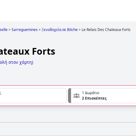
elle
>
Sarreguemines
>
Ξενοδοχεία σε Bitche
>
Le Relais Des Chateaux Forts
ateaux Forts
ολή στον χάρτη
)
ς
1 Δωμάτιο
2 Επισκέπτες