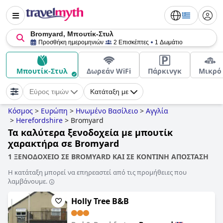
Bromyard, Μπουτίκ-Στυλ
Προσθήκη ημερομηνιών
2 Επισκέπτες
1 Δωμάτιο
Μπουτίκ-Στυλ
Δωρεάν WiFi
Πάρκινγκ
Μικρό
Εύρος τιμών
Κατάταξη με
Κόσμος
>
Ευρώπη
>
Ηνωμένο Βασίλειο
>
Αγγλία
>
Herefordshire
>
Bromyard
Τα καλύτερα ξενοδοχεία με μπουτίκ
χαρακτήρα σε Bromyard
1 ΞΕΝΟΔΟΧΕΙΟ ΣΕ BROMYARD ΚΑΙ ΣΕ ΚΟΝΤΙΝΗ ΑΠΟΣΤΑΣΗ
Η κατάταξη μπορεί να επηρεαστεί από τις προμήθειες που
λαμβάνουμε.
Holly Tree B&B