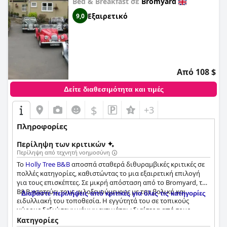
Bed & Breakfast σε
Bromyard
Εξαιρετικό
9,0
Από 108 $
Δείτε διαθεσιμότητα και τιμές
$
+3
Πληροφορίες
Περίληψη των κριτικών
Περίληψη από τεχνητή νοημοσύνη
Το
Holly Tree B&B
αποσπά σταθερά διθυραμβικές κριτικές σε
πολλές κατηγορίες, καθιστώντας το μια εξαιρετική επιλογή
για τους επισκέπτες. Σε μικρή απόσταση από το Bromyard, το
B&B γοητεύει τους φιλοξενούμενους με την βολική και
Διαβάστε περιλήψεις από κριτικές για όλες τις κατηγορίες
ειδυλλιακή του τοποθεσία. Η εγγύτητά του σε τοπικούς
χώρους δεξιώσεων γάμων εκτιμάται ιδιαίτερα από τους
παρευρισκόμενους, ενώ η μικρή απόσταση με τα πόδια από
Κατηγορίες