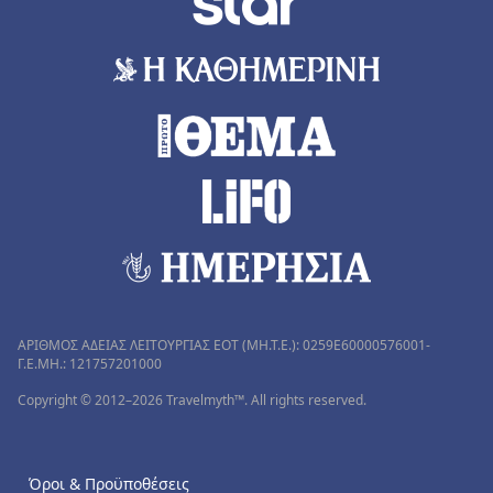
ΑΡΙΘΜΟΣ ΑΔΕΙΑΣ ΛΕΙΤΟΥΡΓΙΑΣ ΕΟΤ (MH.T.E.): 0259Ε60000576001-
Γ.Ε.ΜΗ.: 121757201000
Copyright © 2012–2026 Travelmyth™. All rights reserved.
Όροι & Προϋποθέσεις