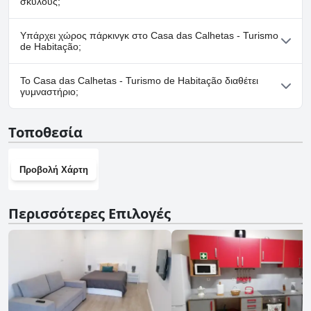
σκύλους;
Όχι, το Casa das Calhetas - Turismo de Habitação δεν δέχεται
Υπάρχει χώρος πάρκινγκ στο Casa das Calhetas - Turismo
σκύλους.
de Habitação;
Ναι, υπάρχουν εγκαταστάσεις πάρκινγκ στο Casa das Calhetas -
Το Casa das Calhetas - Turismo de Habitação διαθέτει
Turismo de Habitação.
γυμναστήριο;
Όχι, το Casa das Calhetas - Turismo de Habitação δεν διαθέτει
Τοποθεσία
γυμναστήριο.
Προβολή Χάρτη
Περισσότερες Επιλογές